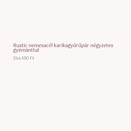
Rustic nemesacél karikagyűrűpár négyzetes
gyémánttal
244.100
Ft