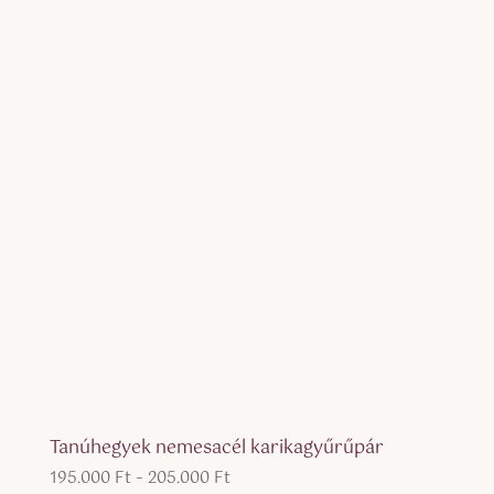
-
155.000 Ft
Tanúhegyek nemesacél karikagyűrűpár
Ártartomány:
195.000
Ft
–
205.000
Ft