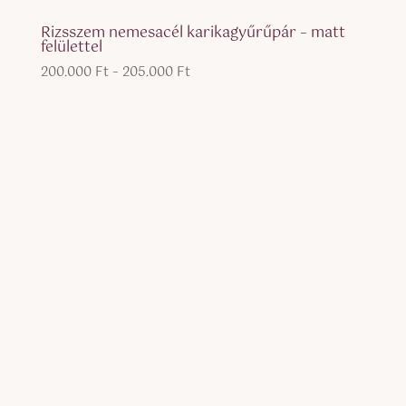
Rizsszem nemesacél karikagyűrűpár – matt
felülettel
Ártartomány:
200.000
Ft
–
205.000
Ft
200.000 Ft
-
205.000 Ft