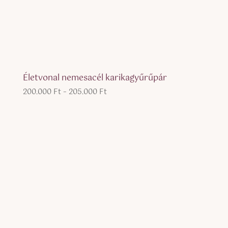
Életvonal nemesacél karikagyűrűpár
Ártartomány:
200.000
Ft
–
205.000
Ft
200.000 Ft
-
205.000 Ft