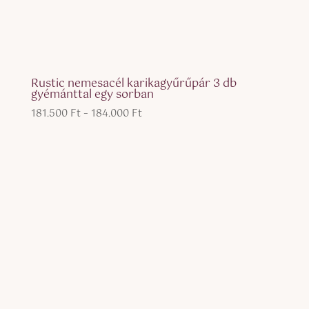
Rustic nemesacél karikagyűrűpár 3 db
gyémánttal egy sorban
Ártartomány:
181.500
Ft
–
184.000
Ft
181.500 Ft
-
184.000 Ft