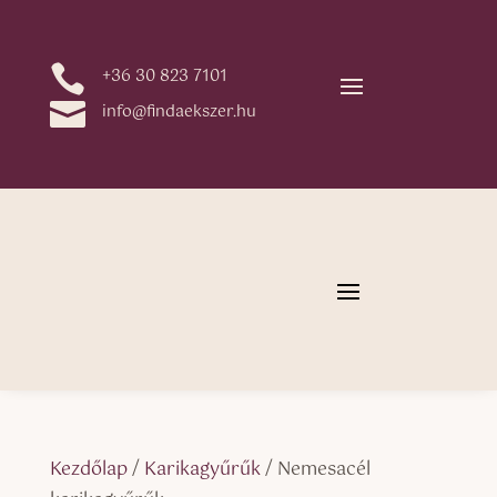

+36 30 823 7101

info@findaekszer.hu
Kezdőlap
/
Karikagyűrűk
/ Nemesacél