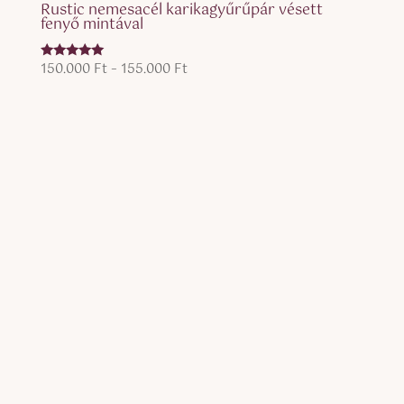
Rustic nemesacél karikagyűrűpár vésett
fenyő mintával
Ártartomány:
150.000
Ft
–
155.000
Ft
Értékelés:
5.00
150.000 Ft
/ 5
-
155.000 Ft