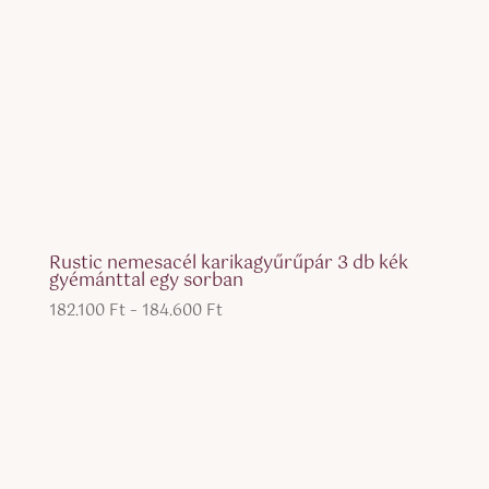
Rustic nemesacél karikagyűrűpár 3 db kék
gyémánttal egy sorban
Ártartomány:
182.100
Ft
–
184.600
Ft
182.100 Ft
-
184.600 Ft