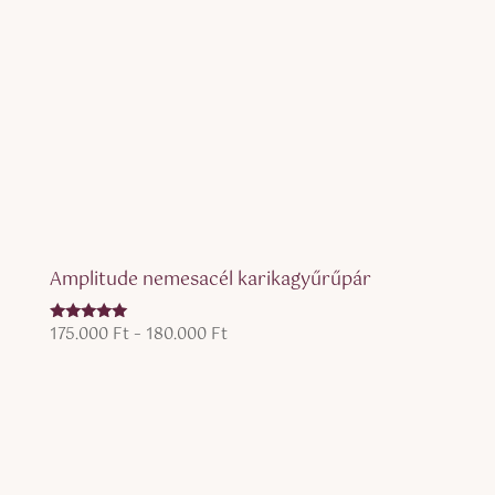
Amplitude nemesacél karikagyűrűpár
Ártartomány:
175.000
Ft
–
180.000
Ft
Értékelés:
5.00
175.000 Ft
/ 5
-
180.000 Ft