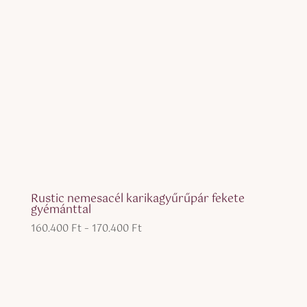
Rustic nemesacél karikagyűrűpár fekete
gyémánttal
Ártartomány:
160.400
Ft
–
170.400
Ft
160.400 Ft
-
170.400 Ft