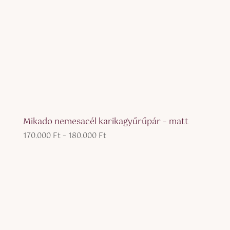
Mikado nemesacél karikagyűrűpár – matt
Ártartomány:
170.000
Ft
–
180.000
Ft
170.000 Ft
-
180.000 Ft