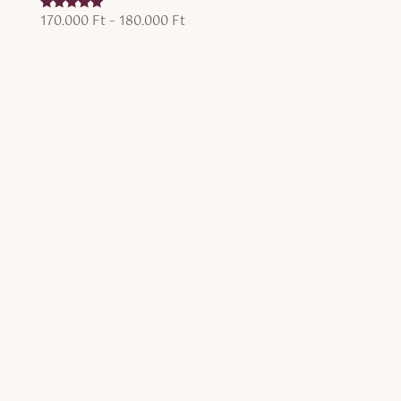
Ártartomány:
170.000
Ft
–
180.000
Ft
Értékelés:
5.00
170.000 Ft
/ 5
-
180.000 Ft