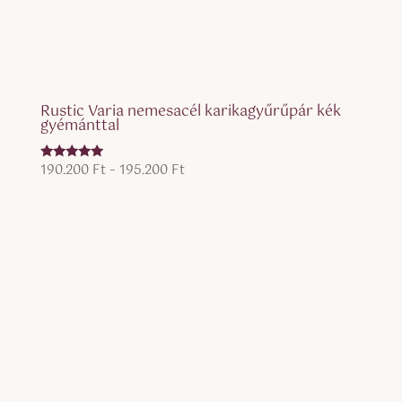
Rustic Varia nemesacél karikagyűrűpár kék
gyémánttal
Ártartomány:
190.200
Ft
–
195.200
Ft
Értékelés:
5.00
190.200 Ft
/ 5
-
195.200 Ft