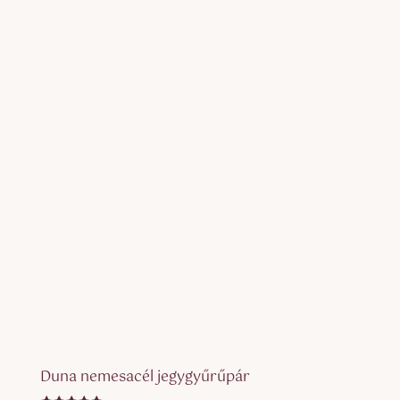
195.000 Ft
-
205.000 Ft
Duna nemesacél jegygyűrűpár