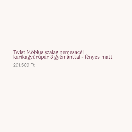
Twist Möbius szalag nemesacél
karikagyűrűpár 3 gyémánttal – fényes-matt
201.500
Ft