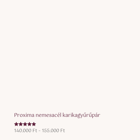
155.000 Ft
Proxima nemesacél karikagyűrűpár
Ártartomány:
140.000
Ft
–
155.000
Ft
Értékelés:
5.00
140.000 Ft
/ 5