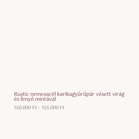
Rustic nemesacél karikagyűrűpár vésett virág
és fenyő mintával
Ártartomány:
150.000
Ft
–
155.000
Ft
150.000 Ft
-
155.000 Ft