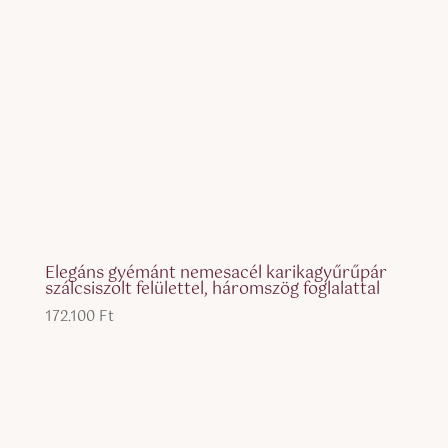
Elegáns gyémánt nemesacél karikagyűrűpár
szálcsiszolt felülettel, háromszög foglalattal
172.100
Ft