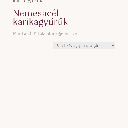
karikagyűrűk
Nemesacél
karikagyűrűk
Sorted
Mind a(z) 81 találat megjelenítve
by
latest