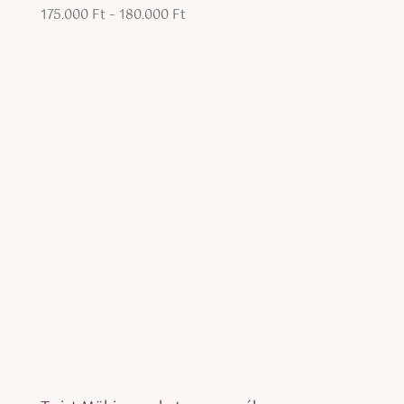
Ártartomány:
175.000
Ft
–
180.000
Ft
175.000 Ft
-
180.000 Ft