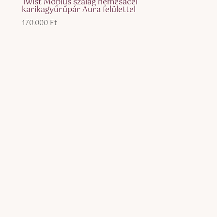
Twist Möbius szalag nemesacél
karikagyűrűpár Aura felülettel
170.000
Ft