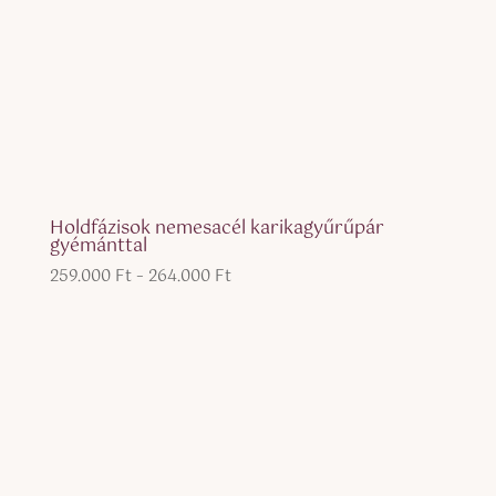
Holdfázisok nemesacél karikagyűrűpár
gyémánttal
Ártartomány:
259.000
Ft
–
264.000
Ft
259.000 Ft
-
264.000 Ft