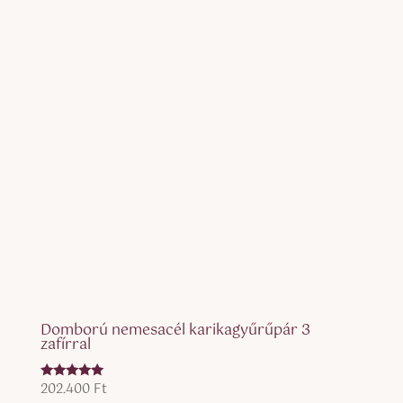
Domború nemesacél karikagyűrűpár 3
zafírral
202.400
Ft
Értékelés:
5.00