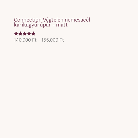
Connection Végtelen nemesacél
karikagyűrűpár – matt
Ártartomány:
140.000
Ft
–
155.000
Ft
Értékelés:
5.00
140.000 Ft
/ 5
-
155.000 Ft