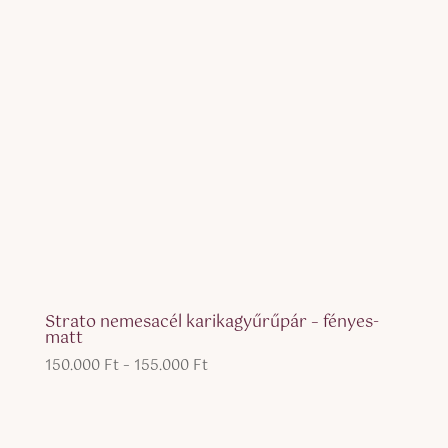
Strato nemesacél karikagyűrűpár – fényes-
matt
Ártartomány:
150.000
Ft
–
155.000
Ft
150.000 Ft
-
155.000 Ft