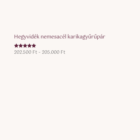
Hegyvidék nemesacél karikagyűrűpár
Ártartomány:
202.500
Ft
–
205.000
Ft
Értékelés:
5.00
202.500 Ft
/ 5
-
205.000 Ft