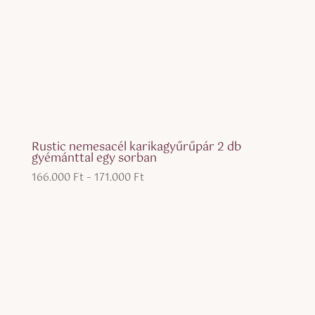
Rustic nemesacél karikagyűrűpár 2 db
gyémánttal egy sorban
Ártartomány:
166.000
Ft
–
171.000
Ft
166.000 Ft
-
171.000 Ft