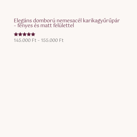
Elegáns domború nemesacél karikagyűrűpár
– fényes és matt felülettel
Ártartomány:
145.000
Ft
–
155.000
Ft
Értékelés:
5.00
145.000 Ft
/ 5
-
155.000 Ft