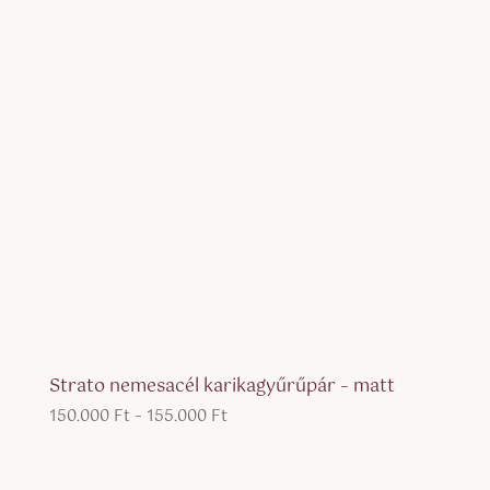
Strato nemesacél karikagyűrűpár – matt
Ártartomány:
150.000
Ft
–
155.000
Ft
150.000 Ft
-