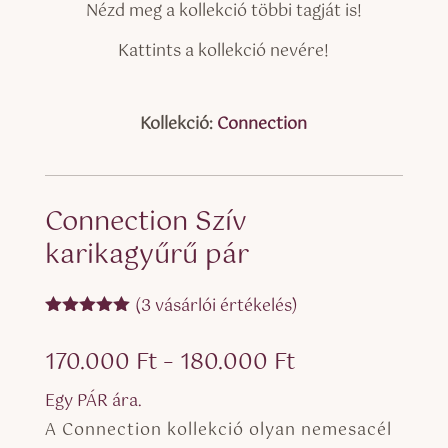
Nézd meg a kollekció többi tagját is!
Kattints a kollekció nevére!
Kollekció:
Connection
Connection Szív
karikagyűrű pár
(
3
vásárlói értékelés)
Értékelés
5.00
az 5-
Ártartomány:
170.000
Ft
–
180.000
Ft
ből,
értékelés
170.000 Ft
alapján
Egy PÁR ára.
-
A Connection kollekció olyan nemesacél
180.000 Ft