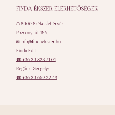
FINDA ÉKSZER ELÉRHETŐSÉGEK
☖ 8000 Székesfehérvár
Pozsonyi út 154.
✉ info@findaekszer.hu
Finda Edit:
☎ +36 30 823 71 01
Regőczi Gergely:
☎ +36 30 659 22 49