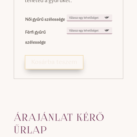
teheted a gyűrűket.
Női gyűrű szélessége
Férfi gyűrű
szélessége
Kosárba teszem
ÁRAJÁNLAT KÉRŐ
ŰRLAP