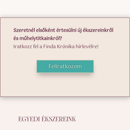
Szeretnél elsőként értesülni új ékszereinkről
és műhelytitkainkról?
Iratkozz fel a Finda Krónika hírlevélre!
Feliratkozom
EGYEDI ÉKSZEREINK