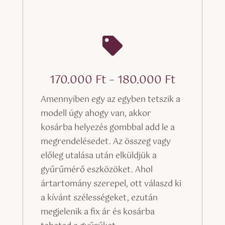

Ártartom
170.000
Ft
–
180.000
Ft
170.000 
Amennyiben egy az egyben tetszik a
-
modell úgy ahogy van, akkor
180.000 
kosárba helyezés gombbal add le a
megrendelésedet. Az összeg vagy
előleg utalása után elküldjük a
gyűrűmérő eszközöket. Ahol
ártartomány szerepel, ott válaszd ki
a kívánt szélességeket, ezután
megjelenik a fix ár és kosárba