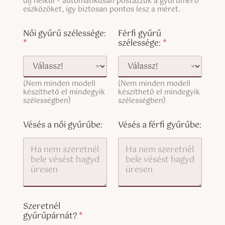
n
díj nélkül – automatikusan postázzuk a gyűrűmérő
n
e
g
eszközöket, így biztosan pontos lesz a méret.
e
x
l
T
t
e
Női gyűrű szélessége:
Férfi gyűrű
e
L
*
szélessége:
*
x
i
t
n
(
e
c
T
o
(Nem minden modell
(Nem minden modell
e
p
készíthető el mindegyik
készíthető el mindegyik
x
y
szélességben)
szélességben)
t
)
(
c
Vésés a női gyűrűbe:
Vésés a férfi gyűrűbe:
o
p
y
)
Szeretnél
gyűrűpárnát?
*