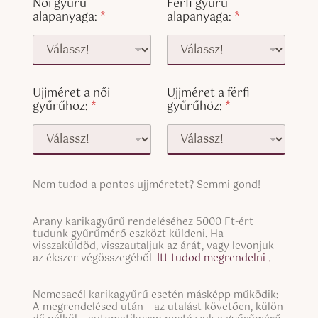
Női gyűrű
Férfi gyűrű
alapanyaga:
*
alapanyaga:
*
Ujjméret a női
Ujjméret a férfi
gyűrűhöz:
*
gyűrűhöz:
*
S
Nem tudod a pontos ujjméretet? Semmi gond!
i
n
S
g
Arany karikagyűrű rendeléséhez 5000 Ft-ért
i
tudunk gyűrűmérő eszközt küldeni. Ha
l
n
visszaküldöd, visszautaljuk az árát, vagy levonjuk
e
g
az ékszer végösszegéből.
Itt tudod megrendelni .
L
l
i
e
n
S
Nemesacél karikagyűrű esetén másképp működik:
L
e
i
A megrendelésed után – az utalást követően, külön
i
T