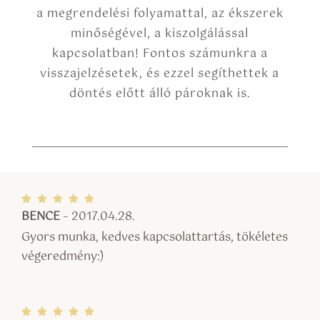
a megrendelési folyamattal, az ékszerek
minőségével, a kiszolgálással
kapcsolatban! Fontos számunkra a
visszajelzésetek, és ezzel segíthettek a
döntés előtt álló pároknak is.
BENCE
–
2017.04.28.
Értékel
és:
5
/ 5
Gyors munka, kedves kapcsolattartás, tökéletes
végeredmény:)