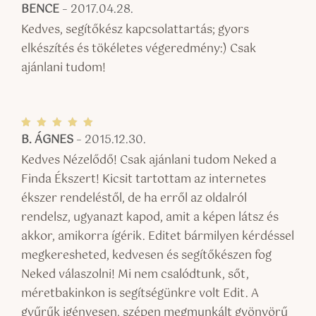
BENCE
–
2017.04.28.
Értékel
és:
5
/ 5
Kedves, segítőkész kapcsolattartás; gyors
elkészítés és tökéletes végeredmény:) Csak
ajánlani tudom!
B. ÁGNES
–
2015.12.30.
Értékel
és:
5
/ 5
Kedves Nézelődő! Csak ajánlani tudom Neked a
Finda Ékszert! Kicsit tartottam az internetes
ékszer rendeléstől, de ha erről az oldalról
rendelsz, ugyanazt kapod, amit a képen látsz és
akkor, amikorra ígérik. Editet bármilyen kérdéssel
megkeresheted, kedvesen és segítőkészen fog
Neked válaszolni! Mi nem csalódtunk, sőt,
méretbakinkon is segítségünkre volt Edit. A
gyűrűk igényesen, szépen megmunkált gyönyörű