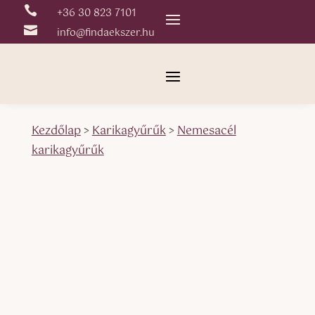

+36 30 823 7101

info@findaekszer.hu
Kezdőlap
>
Karikagyűrűk
>
Nemesacél
karikagyűrűk