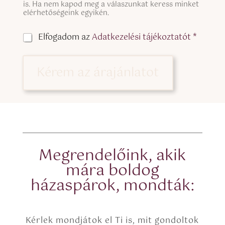
n
is. Ha nem kapod meg a válaszunkat keress minket
r
g
elérhetőségeink egyikén.
ű
l
L
e
i
C
Elfogadom az
Adatkezelési tájékoztatót *
L
n
h
i
e
e
n
C
c
Kérem az árajánlatot
e
h
k
T
e
b
e
c
o
x
k
x
t
b
e
(
o
s
c
x
*
o
e
p
s
Megrendelőink, akik
y
mára boldog
)
házaspárok, mondták:
Kérlek mondjátok el Ti is, mit gondoltok