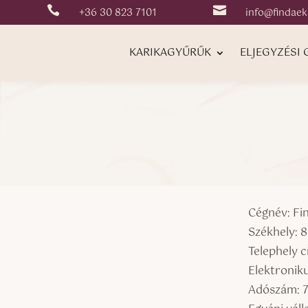


+36 30 823 7101
info@findaek
KARIKAGYŰRŰK
ELJEGYZÉSI
Cégnév: Fin
Székhely: 
Telephely 
Elektronik
Adószám: 