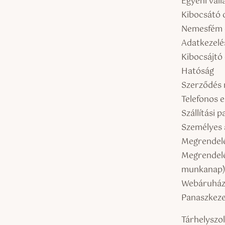
Egyéni váll
Kibocsátó 
Nemesfém 
Adatkezelé
Kibocsájtó
Hatóság
Szerződés 
Telefonos 
Szállítási
Személyes 
Megrendelé
Megrendelé
munkanap
Webáruház 
Panaszkeze
Tárhelyszol