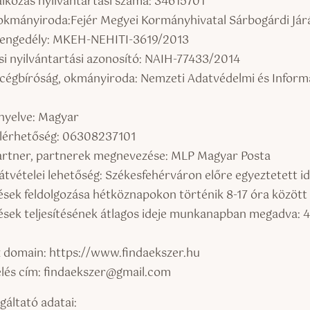
alkozás nyilvántartási száma: 34615701
okmányiroda:Fejér Megyei Kormányhivatal Sárbogárdi Járá
engedély: MKEH-NEHITI-3619/2013
si nyilvántartási azonosító: NAIH-77433/2014
 cégbíróság, okmányiroda: Nemzeti Adatvédelmi és Inform
nyelve: Magyar
elérhetőség: 06308237101
 partner, partnerek megnevezése: MLP Magyar Posta
átvételei lehetőség: Székesfehérváron előre egyeztetett 
sek feldolgozása hétköznapokon történik 8-17 óra között
sek teljesítésének átlagos ideje munkanapban megadva: 4
)
domain: https://www.findaekszer.hu
lés cím: findaekszer@gmail.com
gáltató adatai: