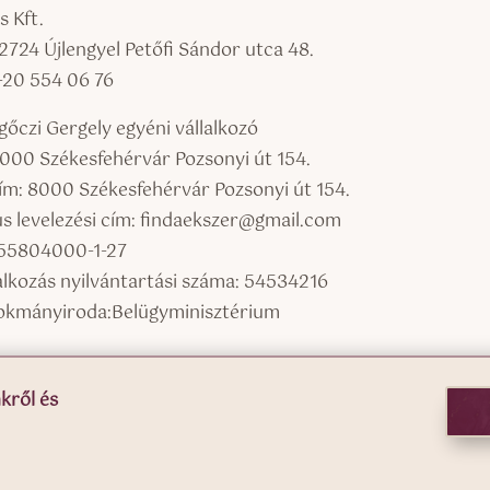
 Kft.
2724 Újlengyel Petőfi Sándor utca 48.
6-20 554 06 76
őczi Gergely egyéni vállalkozó
8000 Székesfehérvár Pozsonyi út 154.
cím: 8000 Székesfehérvár Pozsonyi út 154.
us levelezési cím: findaekszer@gmail.com
55804000-1-27
lalkozás nyilvántartási száma: 54534216
okmányiroda:Belügyminisztérium
kről és