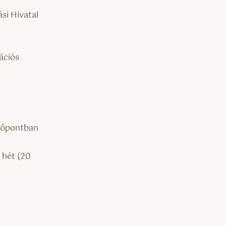
si Hivatal
ációs
időpontban
 hét (20