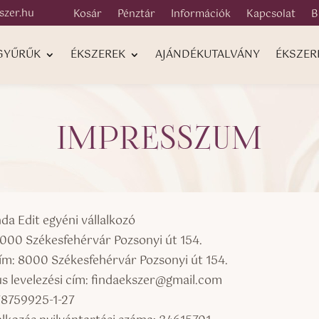
szer.hu
Kosár
Pénztár
Információk
Kapcsolat
B
 GYŰRŰK
ÉKSZEREK
AJÁNDÉKUTALVÁNY
ÉKSZER
IMPRESSZUM
da Edit egyéni vállalkozó
8000 Székesfehérvár Pozsonyi út 154.
cím: 8000 Székesfehérvár Pozsonyi út 154.
us levelezési cím: findaekszer@gmail.com
78759925-1-27