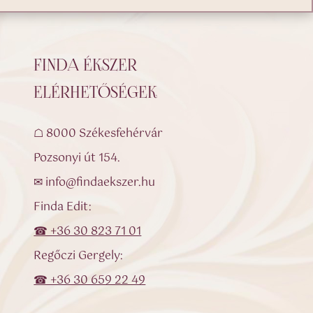
FINDA ÉKSZER
ELÉRHETŐSÉGEK
☖ 8000 Székesfehérvár
Pozsonyi út 154.
✉ info@findaekszer.hu
Finda Edit:
☎ +36 30 823 71 01
Regőczi Gergely:
☎ +36 30 659 22 49