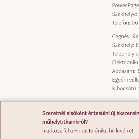
PowerPages
Székhelye: 
Telefon: 0
Cégnév: Reg
Székhely: 
Telephely 
Elektronik
Adószám: 
Egyéni vál
Kibocsátó 
Szeretnél elsőként értesülni új ékszerein
műhelytitkainkról?
Iratkozz fel a Finda Krónika hírlevélre!