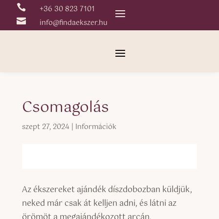

+36 30 823 7101

info@findaekszer.hu
Csomagolás
szept 27, 2024
|
Információk
Az ékszereket ajándék díszdobozban küldjük,
neked már csak át kelljen adni, és látni az
örömöt a megajándékozott arcán.