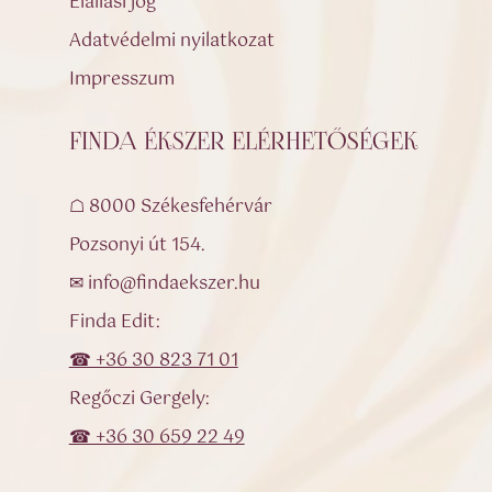
Elállási jog
Adatvédelmi nyilatkozat
Impresszum
FINDA ÉKSZER ELÉRHETŐSÉGEK
☖ 8000 Székesfehérvár
Pozsonyi út 154.
✉ info@findaekszer.hu
Finda Edit:
☎ +36 30 823 71 01
Regőczi Gergely:
☎ +36 30 659 22 49