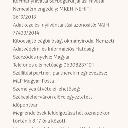
Kormányhivatal Sárbogárdi Járási Hivatal
Nemesfém engedély: MKEH-NEHITI-
3619/2013
Adatkezelési nyilvántartási azonosító: NAIH-
77433/2014
Kibocsájtó cégbíróság, okmányiroda: Nemzeti
Adatvédelmi és Információs Hatóság
Szerződés nyelve: Magyar
Telefonos elérhetőség: 06308237101
Szállítási partner, partnerek megnevezése:
MLP Magyar Posta
Személyes átvételei lehetőség:
Székesfehérváron előre egyeztetett
időpontban
Megrendelések feldolgozása hétköznapokon
történik 8-17 óra között