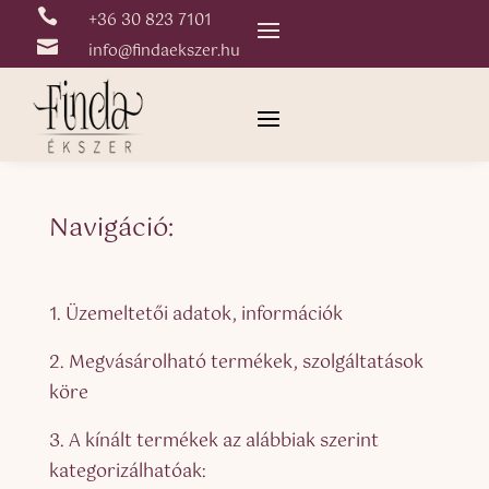

+36 30 823 7101

info@findaekszer.hu
Navigáció:
1. Üzemeltetői adatok, információk
2. Megvásárolható termékek, szolgáltatások
köre
3. A kínált termékek az alábbiak szerint
kategorizálhatóak: