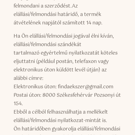
felmondani a szerződést.Az
elállási/felmondási határidő, a termék
átvételének napjától számított 14 nap.
Ha Ön elállási/felmondási jogával élni kíván,
elállási/felmondási szándékát
tartalmazó egyértelmű nyilatkozatát köteles
eljuttatni (például postán, telefaxon vagy
elektronikus úton küldött levél útján) az
alábbi címre:
Elektronikus úton: findaekszer@gmail.com
Postai úton: 8000 Székesfehérvár Pozsonyi út
154.
Ebből a célból felhasználhatja a mellékelt
elállási/felmondási nyilatkozat-mintát is.
Ön határidőben gyakorolja elállási/felmondási