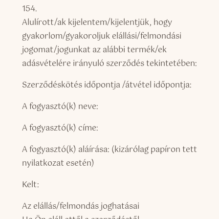
154.
Alulírott/ak kijelentem/kijelentjük, hogy
gyakorlom/gyakoroljuk elállási/felmondási
jogomat/jogunkat az alábbi termék/ek
adásvételére irányuló szerződés tekintetében:
Szerződéskötés időpontja /átvétel időpontja:
A fogyasztó(k) neve:
A fogyasztó(k) címe:
A fogyasztó(k) aláírása: (kizárólag papíron tett
nyilatkozat esetén)
Kelt:
Az elállás/felmondás joghatásai