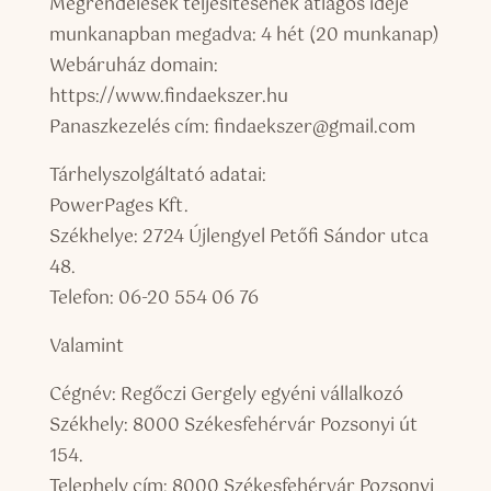
Megrendelések teljesítésének átlagos ideje
munkanapban megadva: 4 hét (20 munkanap)
Webáruház domain:
https://www.findaekszer.hu
Panaszkezelés cím: findaekszer@gmail.com
Tárhelyszolgáltató adatai:
PowerPages Kft.
Székhelye: 2724 Újlengyel Petőfi Sándor utca
48.
Telefon: 06-20 554 06 76
Valamint
Cégnév: Regőczi Gergely egyéni vállalkozó
Székhely: 8000 Székesfehérvár Pozsonyi út
154.
Telephely cím: 8000 Székesfehérvár Pozsonyi