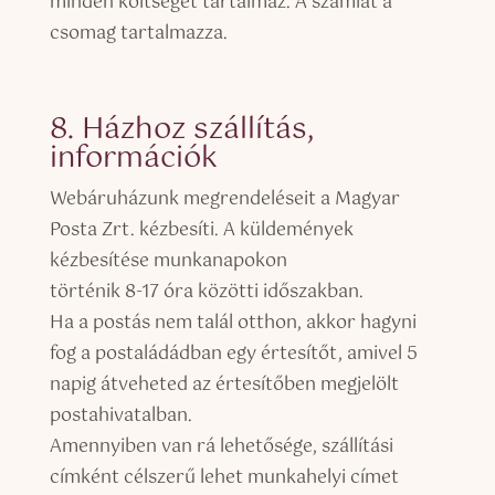
minden költséget tartalmaz. A számlát a
csomag tartalmazza.
8. Házhoz szállítás,
információk
Webáruházunk megrendeléseit a Magyar
Posta Zrt. kézbesíti. A küldemények
kézbesítése munkanapokon
történik 8-17 óra közötti időszakban.
Ha a postás nem talál otthon, akkor hagyni
fog a postaládádban egy értesítőt, amivel 5
napig átveheted az értesítőben megjelölt
postahivatalban.
Amennyiben van rá lehetősége, szállítási
címként célszerű lehet munkahelyi címet