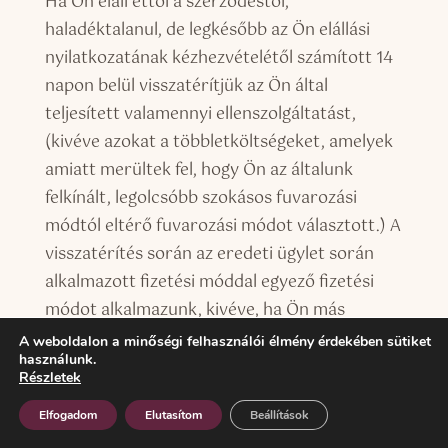
Ha Ön eláll ettől a szerződéstől,
haladéktalanul, de legkésőbb az Ön elállási
nyilatkozatának kézhezvételétől számított 14
napon belül visszatérítjük az Ön által
teljesített valamennyi ellenszolgáltatást,
(kivéve azokat a többletköltségeket, amelyek
amiatt merültek fel, hogy Ön az általunk
felkínált, legolcsóbb szokásos fuvarozási
módtól eltérő fuvarozási módot választott.) A
visszatérítés során az eredeti ügylet során
alkalmazott fizetési móddal egyező fizetési
módot alkalmazunk, kivéve, ha Ön más
fizetési mód igénybevételéhez kifejezetten a
A weboldalon a minőségi felhasználói élmény érdekében sütiket
használunk.
hozzájárulását adja; e visszatérítési mód
Részletek
alkalmazásából kifolyólag Önt semmilyen
Elfogadom
Elutasítom
Beállítások
többletköltség nem terheli. A visszatérítést