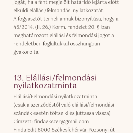
jogát, ha a fent megjelölt határidő lejárta előtt
elküldi elállási/felmondási nyilatkozatát.
A fogyasztót terheli annak bizonyítása, hogy a
45/2014. (II. 26.) Korm. rendelet 20. §-ban
meghatározott elállási és felmondási jogot a
rendeletben foglaltakkal összhangban
gyakorolta.
13. Elállási/felmondási
nyilatkozatminta
Elállási/Felmondási nyilatkozatminta
(csak a szerződéstől való elállási/felmondási
szándék esetén töltse ki és juttassa vissza)
Címzett: findaekszer@gmail.com
Finda Edit 8000 Székesfehérvár Pozsonyi út