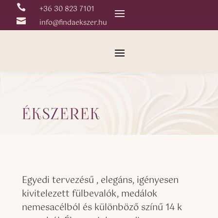

+36 30 823 7101

info@findaekszer.hu
ÉKSZEREK
Egyedi tervezésű , elegáns, igényesen
kivitelezett fülbevalók, medálok
nemesacélból és különböző színű 14 k