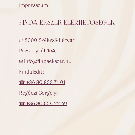
Impresszum
FINDA ÉKSZER ELÉRHETŐSÉGEK
☖ 8000 Székesfehérvár
Pozsonyi út 154.
✉ info@findaekszer.hu
Finda Edit:
☎ +36 30 823 71 01
Regőczi Gergely:
☎ +36 30 659 22 49