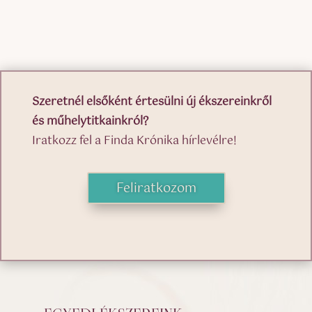
Szeretnél elsőként értesülni új ékszereinkről
és műhelytitkainkról?
Iratkozz fel a Finda Krónika hírlevélre!
Feliratkozom