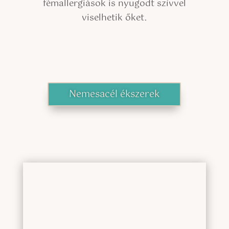
fémallergiások is nyugodt szívvel
viselhetik őket.
Nemesacél ékszerek