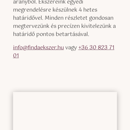
aranyból. Ékszer
e
i
nk
egyedi
meg
rendelésre készül
nek 4 hetes
határidővel
. Minden részletet gondosan
megtervezünk és
precízen
kivitelezünk
a
határidő pontos betartásával
.
info@findaekszer.hu
vagy
+36 30 823 71
01