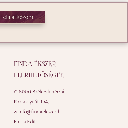
Feliratkozom
FINDA ÉKSZER
ELÉRHETŐSÉGEK
☖ 8000 Székesfehérvár
Pozsonyi út 154.
✉ info@findaekszer.hu
Finda Edit: