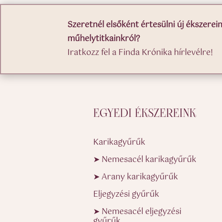
Szeretnél elsőként értesülni új ékszerein
műhelytitkainkról?
Iratkozz fel a Finda Krónika hírlevélre!
EGYEDI ÉKSZEREINK
Karikagyűrűk
➤ Nemesacél karikagyűrűk
➤ Arany karikagyűrűk
Eljegyzési gyűrűk
➤ Nemesacél eljegyzési
gyűrűk