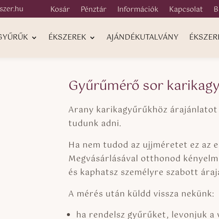
szer.hu
Kosár
Pénztár
Információk
Kapcsolat
B
 GYŰRŰK
ÉKSZEREK
AJÁNDÉKUTALVÁNY
ÉKSZER
Gyűrűmérő sor karikagy
Arany karikagyűrűkhöz árajánlatot
tudunk adni.
Ha nem tudod az ujjméretet ez az e
Megvásárlásával otthonod kényelm
és kaphatsz személyre szabott áraj
A mérés után küldd vissza nekünk:
ha rendelsz gyűrűket, levonjuk a