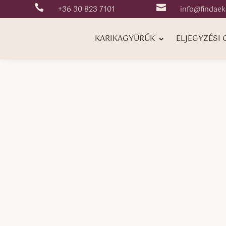


+36 30 823 7101
info@findaek
KARIKAGYŰRŰK
ELJEGYZÉSI