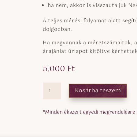
ha nem, akkor is visszautaljuk Ne
A teljes mérési folyamat alatt segí
dolgodban.
Ha megvannak a méretszámaitok, a 
árajánlat űrlapot kitöltve kérhettek
5.000
Ft
Gyűrűmérő
Kosárba teszem
sor
karikagyűrű
árajánlathoz
*Minden ékszert egyedi megrendelésre ké
mennyiség