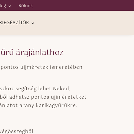
log
Rólunk
KIEGÉSZÍTŐK
űrű árajánlathoz
 pontos ujjméretek ismeretében
szköz segítség lehet Neked.
ből adhatsz pontos ujjméretetket
ánlatot arany karikagyűrűkre.
 végösszegből