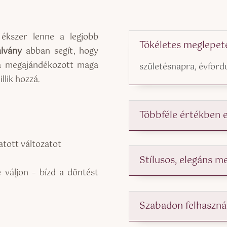
 ékszer lenne a legjobb
Tökéletes meglepet
alvány
abban segít, hogy
 a megajándékozott maga
születésnapra, évford
illik hozzá.
Többféle értékben 
atott változatot
Stílusos, elegáns m
 váljon – bízd a döntést
Szabadon felhaszná