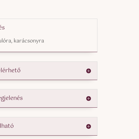
és
ulóra, karácsonyra
elérhető
egjelenés
lható