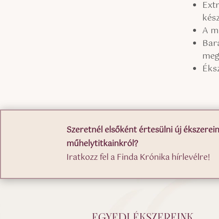
Extr
kész
A m
Bar
meg
Éks
Szeretnél elsőként értesülni új ékszerein
műhelytitkainkról?
Iratkozz fel a Finda Krónika hírlevélre!
EGYEDI ÉKSZEREINK