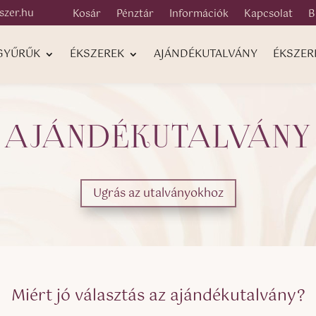
szer.hu
Kosár
Pénztár
Információk
Kapcsolat
B
 GYŰRŰK
ÉKSZEREK
AJÁNDÉKUTALVÁNY
ÉKSZER
AJÁNDÉKUTALVÁNY
Ugrás az utalványokhoz
Miért jó választás az ajándékutalvány?