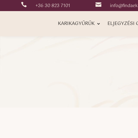


+36 30 823 7101
info@findaek
KARIKAGYŰRŰK
ELJEGYZÉSI