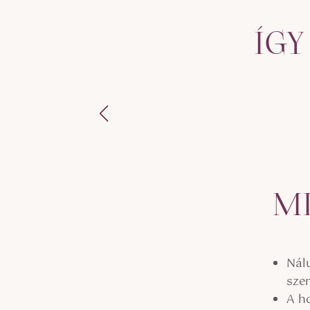
ÍGY
MI
Nál
sze
A h