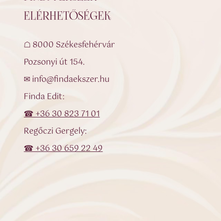
ELÉRHETŐSÉGEK
☖ 8000 Székesfehérvár
Pozsonyi út 154.
✉ info@findaekszer.hu
Finda Edit:
☎ +36 30 823 71 01
Regőczi Gergely:
☎ +36 30 659 22 49