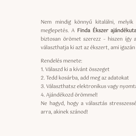
Nem mindig könnyű kitalálni, melyik
meglepetés. A
Finda Ékszer ajándékut
biztosan örömet szerezz – hiszen így
választhatja ki azt az ékszert, ami igazán 
Rendelés menete:
1. Válaszd ki a kívánt összeget
2. Tedd kosárba, add meg az adatokat
3. Választhatsz elektronikus vagy nyomt
4. Ajándékozd örömmel!
Ne hagyd, hogy a választás stresszessé
arra, akinek szánod!