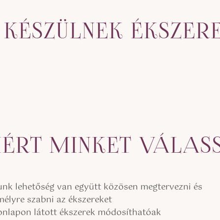
 KÉSZÜLNEK ÉKSZER
ÉRT MINKET VÁLAS
unk lehetőség van együtt közösen megtervezni és
mélyre szabni az ékszereket
onlapon látott ékszerek módosíthatóak