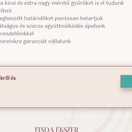
a kicsi és extra nagy méretű gyűrűket is el tudunk
íteni
egbeszélt határidőket pontosan betartjuk
átságos és szoros együttműködés ápolunk
rendelőinkkel
zereinkre garanciát vállalunk
kről és
FINDA ÉKSZER