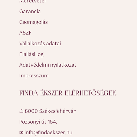
Méretvétel
Garancia
Csomagolás
ASZF
Vállalkozás adatai
Elállási jog
Adatvédelmi nyilatkozat
Impresszum
FINDA ÉKSZER ELÉRHETŐSÉGEK
☖ 8000 Székesfehérvár
Pozsonyi út 154.
✉ info@findaekszer.hu