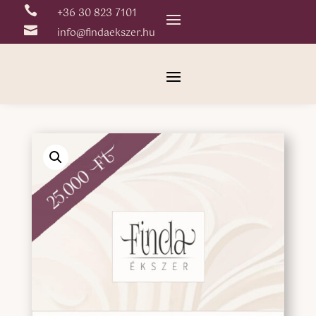

+36 30 823 7101

info@findaekszer.hu