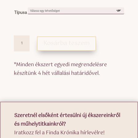
Típusa
Ajándékutalvány
Kosárba teszem
25.000
Ft
*Minden ékszert egyedi megrendelésre
mennyiség
készítünk 4 hét vállalási határidővel.
Szeretnél elsőként értesülni új ékszereinkről
és műhelytitkainkról?
Iratkozz fel a Finda Krónika hírlevélre!