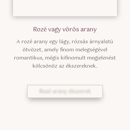
Rozé vagy vörös arany
A rozé arany egy lágy, rózsás árnyalatú
ötvözet, amely finom melegségével
romantikus, mégis kifinomult megjelenést
kölcsönöz az ékszereknek.
Rozé arany ékszerek