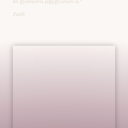
én gyönyörű jegygyűrűm is.
“
Zsófi