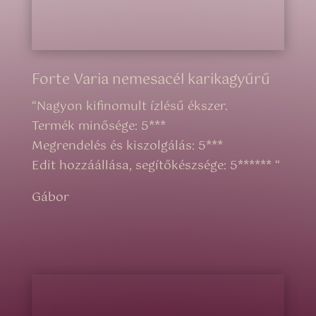
Forte Varia nemesacél karikagyűrű
“
Nagyon kifinomult ízlésű ékszer.
Termék minősége: 5***
Megrendelés és kiszolgálás: 5***
Edit hozzáállása, segítőkészsége: 5******
“
Gábor