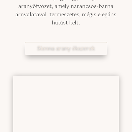
aranyötvözet, amely narancsos-barna
árnyalatával természetes, mégis elegáns
hatást kelt.
Sienna arany ékszerek