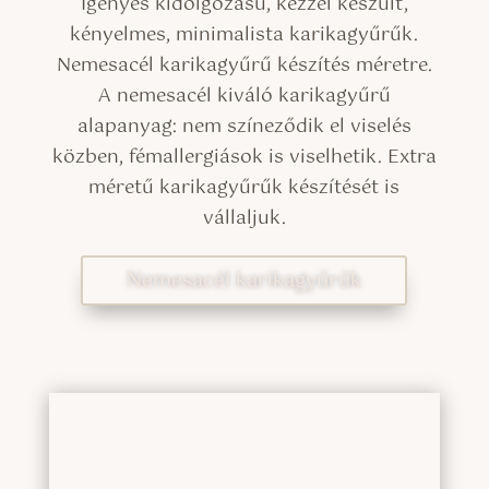
Igényes kidolgozású, kézzel készült,
kényelmes, minimalista karikagyűrűk.
Nemesacél karikagyűrű készítés méretre.
A nemesacél kiváló karikagyűrű
alapanyag: nem színeződik el viselés
közben, fémallergiások is viselhetik. Extra
méretű karikagyűrűk készítését is
vállaljuk.
Nemesacél karikagyűrűk