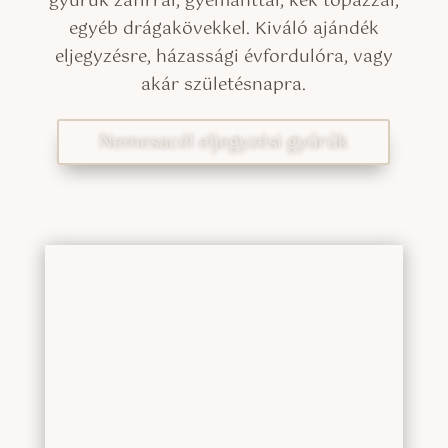
gyűrűk zafírral, gyémánttal, kék topázzal,
egyéb drágakövekkel. Kiváló ajándék
eljegyzésre, házassági évfordulóra, vagy
akár születésnapra.
Nemesacél eljegyzési gyűrűk