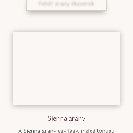
Fehér arany ékszerek
Sienna arany
A Sienna arany egy lágy, meleg tónusú