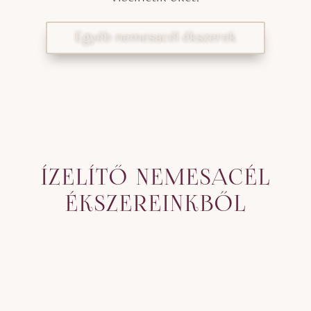
Egyéb nemesacél ékszerek
ÍZELÍTŐ NEMESACÉL
ÉKSZEREINKBŐL