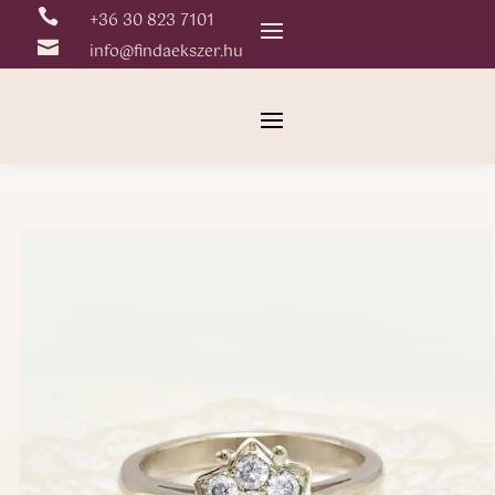

+36 30 823 7101

info@findaekszer.hu