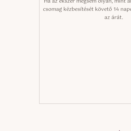
Ha az ékszer mégsem olyan, mint a
csomag kézbesítését követő 14 napo
az árát.