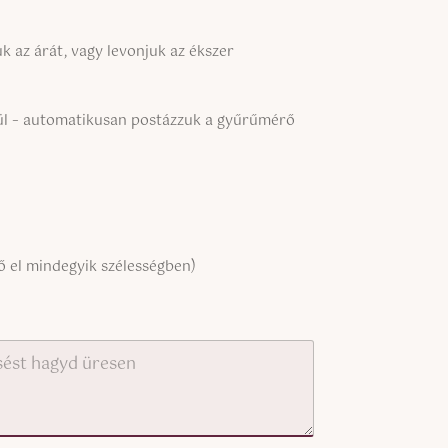
 az árát, vagy levonjuk az ékszer
kül – automatikusan postázzuk a gyűrűmérő
g
y
ű
r
ű
n
 el mindegyik szélességben)
ő
i
l
i
n
k
j
e
: