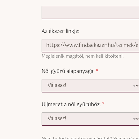
Az ékszer linkje:
Megjelenik magától, nem kell kitölteni.
Női gyűrű alapanyaga:
*
Ujjméret a női gyűrűhöz:
*
S
Nem tudod a pontos ujjméretet? Semmi gond