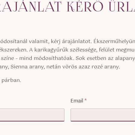
AJÁNLAT KÉRŐ ŰR
osítanál valamit, kérj árajánlatot. Ékszerműhelyünk 
kszereken. A karikagyűrűk szélessége, felület megmu
, színe – mind módosíthatóak. Sok esetben az alapan
rany, Sienna arany, netán vörös azaz rozé arany.
k párban.
Email
*