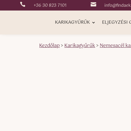


+36 30 823 7101
info@findaek
KARIKAGYŰRŰK
ELJEGYZÉSI
Kezdőlap
>
Karikagyűrűk
>
Nemesacél ka