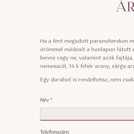
ÁR
Ha a fent megadott paramétereken mód
örömmel módosít a honlapon látott é
benne vagy ne, valamint azok fajtája
nemesacél, 14 k fehér arany, sárga a
Egy darabot is rendelhetsz, nem csa
Név
*
Telefonszám: