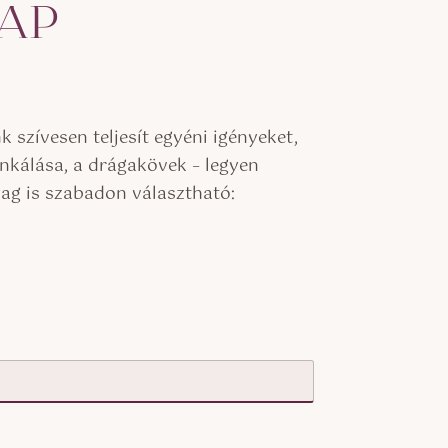
LAP
szívesen teljesít egyéni igényeket,
nkálása, a drágakövek – legyen
yag is szabadon választható: