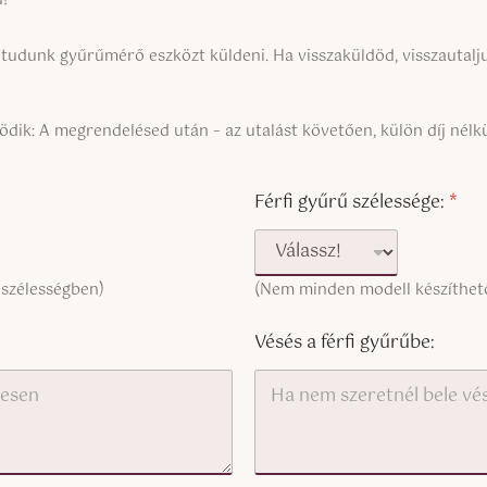
udunk gyűrűmérő eszközt küldeni. Ha visszaküldöd, visszautaljuk
ik: A megrendelésed után – az utalást követően, külön díj nél
Férfi gyűrű szélessége:
*
 szélességben)
(Nem minden modell készíthető
Vésés a férfi gyűrűbe: