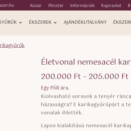
szer.hu
Kosár
Pénztár
Információk
Kapcsolat
B
 GYŰRŰK
ÉKSZEREK
AJÁNDÉKUTALVÁNY
ÉKSZER
rikagyűrűk
Életvonal nemesacél ka
200.000
Ft
–
205.000
Ft
Egy PÁR ára.
Kiolvasható sorsunk a tenyér ránca
házasságra? E karikagyűrűpárt a te
vonalak ihlették.
Lapos kialakítású nemesacél karikag