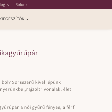
log
Rólunk
KIEGÉSZÍTŐK
rikagyűrűpár
Ártartomány:
200.000 Ft
-
iból? Sorsszerű kivel lépünk
205.000 Ft
nyerünkbe „rajzolt” vonalak, élet
yűrűpár a női gyűrű fényes, a férfi