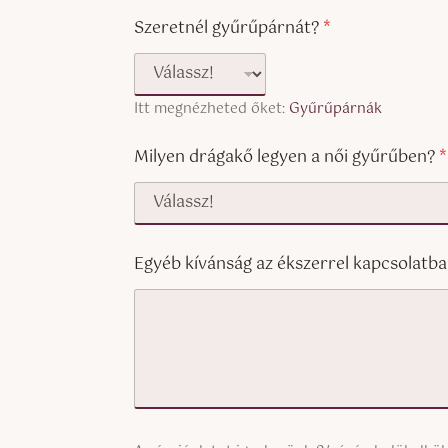
y
Szeretnél gyűrűpárnát?
*
)
Itt megnézheted őket:
Gyűrűpárnák
Milyen drágakő legyen a női gyűrűben?
*
Egyéb kívánság az ékszerrel kapcsolatba
S