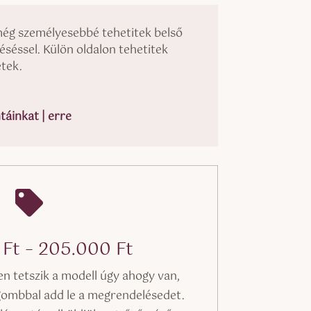
még személyesebbé tehetitek belső
véséssel. Külön oldalon tehetitek
tek.
áinkat | erre

Ártartomány:
0
Ft
–
205.000
Ft
200.000 Ft
 tetszik a modell úgy ahogy van,
-
gombbal add le a megrendelésedet.
205.000 Ft