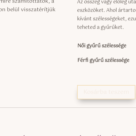
mire számítottatok, a
Az összeg vagy előleg ut
n belül visszatérítjük
eszközöket. Ahol ártarto
kívánt szélességeket, ezu
teheted a gyűrűket.
Női gyűrű szélessége
Férfi gyűrű szélessége
Kosárba teszem