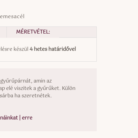
nemesacél
MÉRETVÉTEL:
ésre készül
4 hetes határidővel
 gyűrűpárnát, amin az
 elé viszitek a gyűrűket. Külön
osárba ha szeretnétek.
áinkat | erre