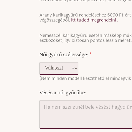
i
n
S
g
Arany karikagyűrű rendeléséhez 5000 Ft-ért t
i
végösszegéből.
Itt tudod megrendelni .
l
n
e
g
L
S
Nemesacél karikagyűrű esetén másképp működ
l
i
i
eszközöket, így biztosan pontos lesz a méret.
e
n
n
L
e
g
i
T
Női gyűrű szélessége:
*
l
n
e
e
e
x
L
T
t
i
e
n
(Nem minden modell készíthető el mindegyik
x
e
t
T
(
Vésés a női gyűrűbe:
e
c
x
o
t
p
(
y
c
)
o
p