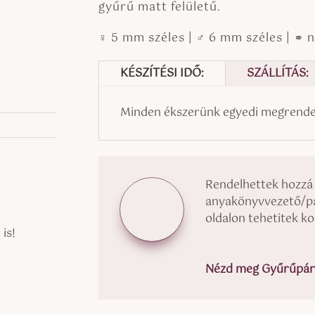
gyűrű matt felületű.
♀ 5 mm széles | ♂ 6 mm széles | ⚭ 
KÉSZÍTÉSI IDŐ:
SZÁLLÍTÁS:
Minden ékszerünk egyedi megrendel
Rendelhettek hozzá
anyakönyvvezető/pap
oldalon tehetitek k
is!
Nézd meg Gyűrűpárn