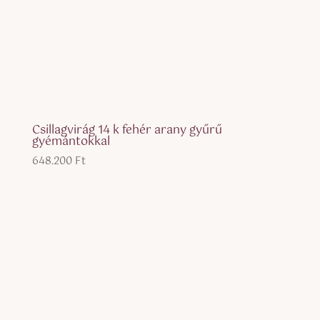
Csillagvirág 14 k fehér arany gyűrű
gyémántokkal
648.200
Ft