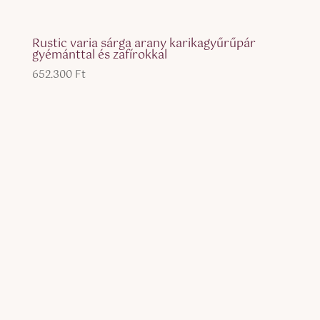
Rustic varia sárga arany karikagyűrűpár
gyémánttal és zafírokkal
652.300
Ft