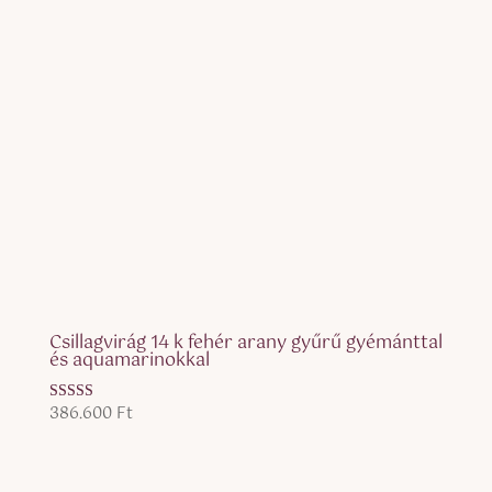
Csillagvirág 14 k fehér arany gyűrű gyémánttal
és aquamarinokkal
386.600
Ft
Értékelés:
5.00
/ 5