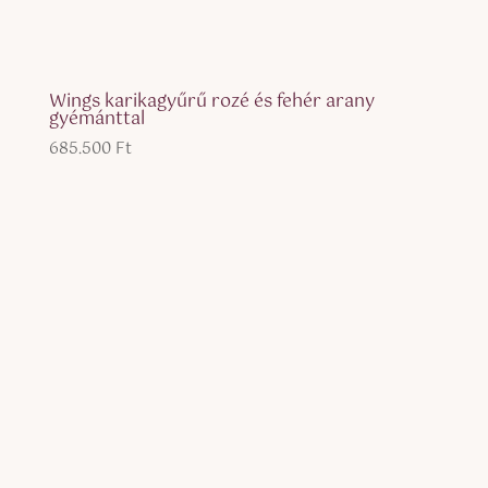
Wings karikagyűrű rozé és fehér arany
gyémánttal
685.500
Ft