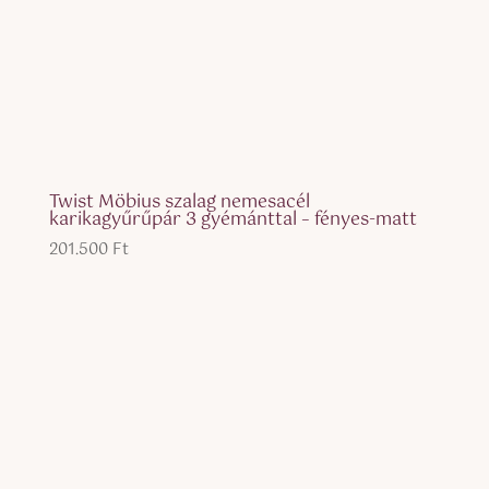
Twist Möbius szalag nemesacél
karikagyűrűpár 3 gyémánttal – fényes-matt
201.500
Ft