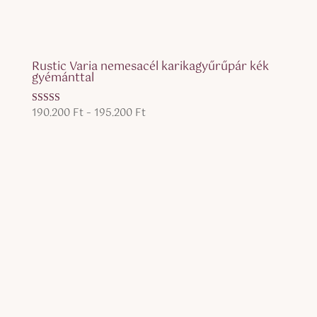
Rustic Varia nemesacél karikagyűrűpár kék
gyémánttal
Ártartomány:
190.200
Ft
–
195.200
Ft
Értékelés:
5.00
190.200 Ft
/ 5
-
195.200 Ft