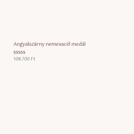
Angyalszárny nemesacél medál
108.700
Ft
Értékelés:
5.00
/ 5