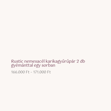
Rustic nemesacél karikagyűrűpár 2 db
gyémánttal egy sorban
Ártartomány:
166.000
Ft
–
171.000
Ft
166.000 Ft
-
171.000 Ft