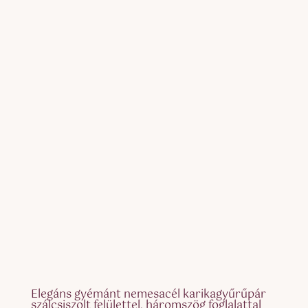
Elegáns gyémánt nemesacél karikagyűrűpár
szálcsiszolt felülettel, háromszög foglalattal