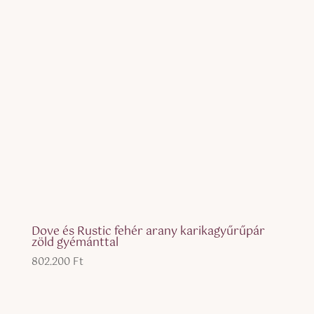
Dove és Rustic fehér arany karikagyűrűpár
zöld gyémánttal
802.200
Ft