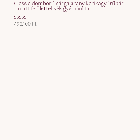
Classic domború sárga arany karikagyűrűpár
– matt felülettel kék gyémánttal
492.100
Ft
Értékelés:
5.00
/ 5