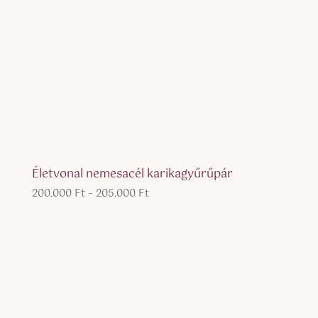
Életvonal nemesacél karikagyűrűpár
Ártartomány:
200.000
Ft
–
205.000
Ft
200.000 Ft
-
205.000 Ft