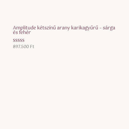
Amplitude kétszínű arany karikagyűrű – sárga
és fehér
897.500
Ft
Értékelés:
5.00
/ 5