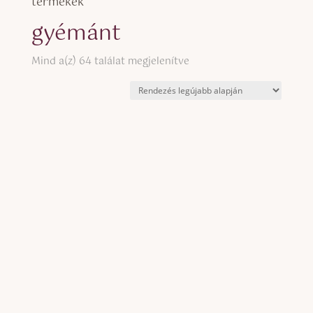
termékek
gyémánt
Sorted
Mind a(z) 64 találat megjelenítve
by
latest