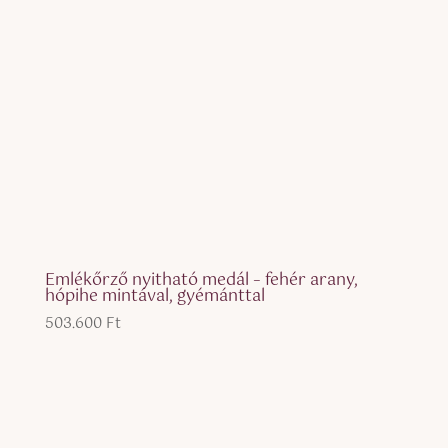
Emlékőrző nyitható medál – fehér arany,
hópihe mintával, gyémánttal
503.600
Ft