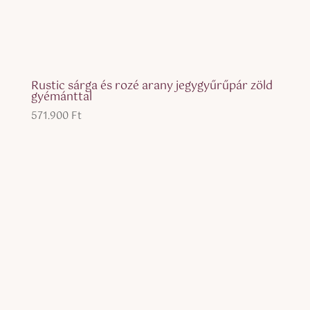
Rustic sárga és rozé arany jegygyűrűpár zöld
gyémánttal
571.900
Ft