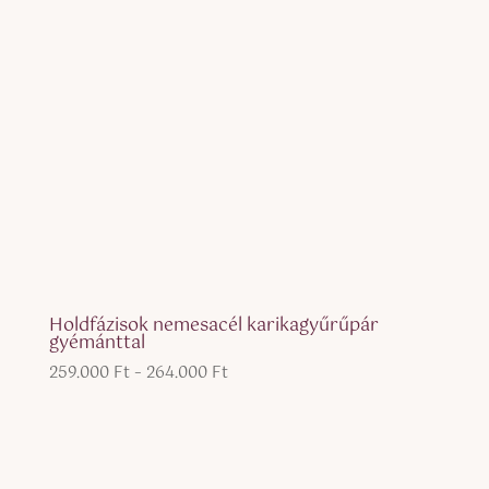
Holdfázisok nemesacél karikagyűrűpár
gyémánttal
Ártartomány:
259.000
Ft
–
264.000
Ft
259.000 Ft
-
264.000 Ft