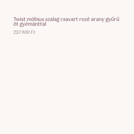
Twist möbius szalag csavart rozé arany gyűrű
öt gyémánttal
237.900
Ft