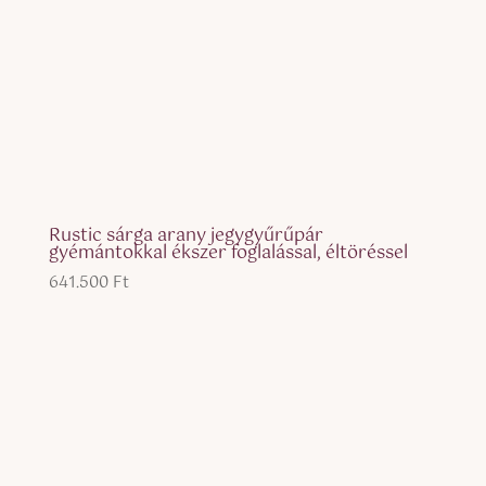
Rustic sárga arany jegygyűrűpár
gyémántokkal ékszer foglalással, éltöréssel
641.500
Ft