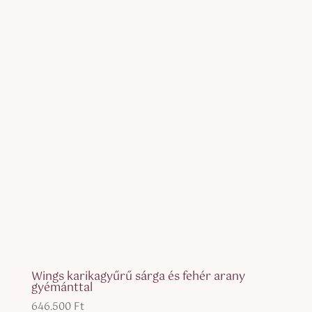
-
184.600 Ft
Wings karikagyűrű sárga és fehér arany
gyémánttal
646.500
Ft