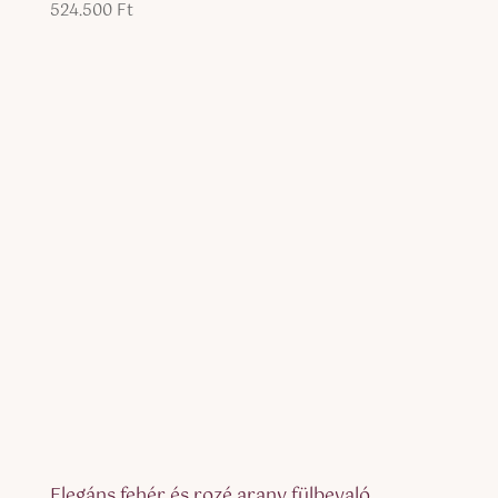
524.500
Ft
Értékelés:
5.00
/ 5
Elegáns fehér és rozé arany fülbevaló