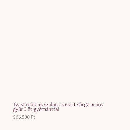
Twist möbius szalag csavart sárga arany
gyűrű öt gyémánttal
306.500
Ft