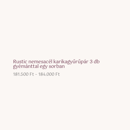
Rustic nemesacél karikagyűrűpár 3 db
gyémánttal egy sorban
Ártartomány:
181.500
Ft
–
184.000
Ft
181.500 Ft
-
184.000 Ft