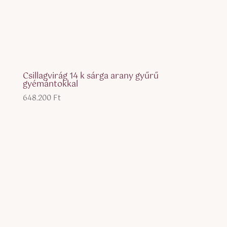
Csillagvirág 14 k sárga arany gyűrű
gyémántokkal
648.200
Ft