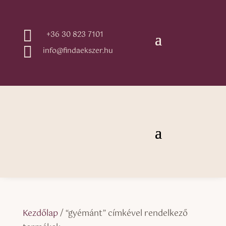

+36 30 823 7101

info@findaekszer.hu
Kezdőlap
/ “gyémánt” címkével rendelkező