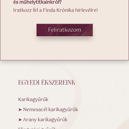
és műhelytitkainkról?
Iratkozz fel a Finda Krónika hírlevélre!
Feliratkozom
EGYEDI ÉKSZEREINK
Karikagyűrűk
➤ Nemesacél karikagyűrűk
➤ Arany karikagyűrűk