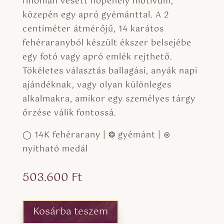
finoman vésett hópehely motívum,
közepén egy apró gyémánttal. A 2
centiméter átmérőjű, 14 karátos
fehéraranyból készült ékszer belsejébe
egy fotó vagy apró emlék rejthető.
Tökéletes választás ballagási, anyák napi
ajándéknak, vagy olyan különleges
alkalmakra, amikor egy személyes tárgy
őrzése válik fontossá.
◯ 14K fehérarany | ❂ gyémánt | ⊚
nyitható medál
503.600
Ft
Kosárba teszem