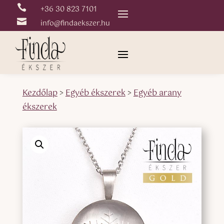

+36 30 823 7101

info@findaekszer.hu
Kezdőlap
>
Egyéb ékszerek
>
Egyéb arany
ékszerek