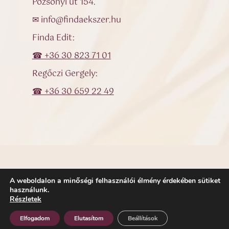
Pozsonyi út 154.
✉ info@findaekszer.hu
Finda Edit:
☎ +36 30 823 71 01
Regőczi Gergely:
☎ +36 30 659 22 49
A weboldalon a minőségi felhasználói élmény érdekében sütiket
© Finda Ékszer – Egyedi ékszerek, karikagyűrűk, eljegyzési
használunk.
gyűrűk
Részletek
Elfogadom
Elutasítom
Beállítások