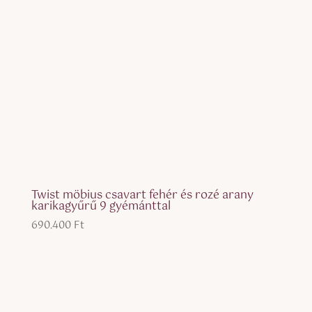
Twist möbius csavart fehér és rozé arany
karikagyűrű 9 gyémánttal
690.400
Ft