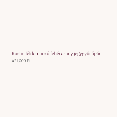
Rustic féldomború fehérarany jegygyűrűpár
421.000
Ft