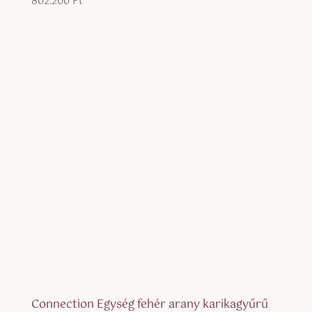
802.200
Ft
Connection Egység fehér arany karikagyűrű