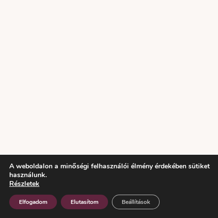
A weboldalon a minőségi felhasználói élmény érdekében sütiket
használunk.
Részletek
Rustic Slim fehér arany karikagyűrűpár
Elfogadom
Elutasítom
Beállítások
gyémánttal