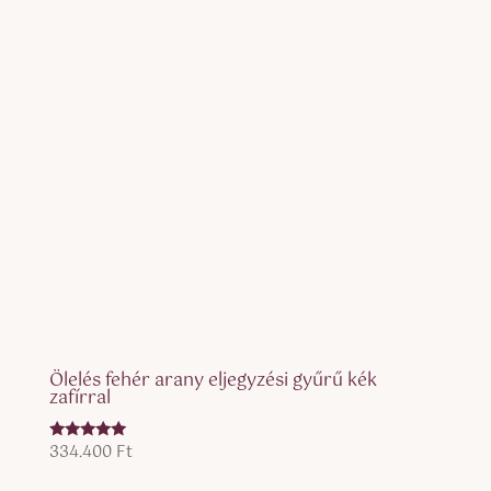
Ölelés fehér arany eljegyzési gyűrű kék
zafírral
334.400
Ft
Értékelés:
5.00
/ 5