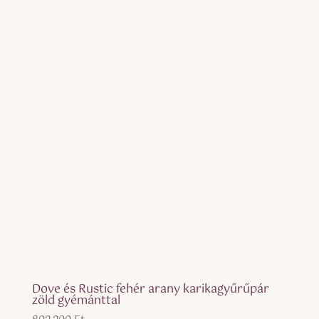
Dove és Rustic fehér arany karikagyűrűpár
zöld gyémánttal