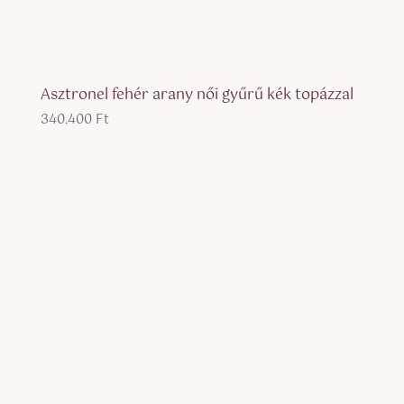
Asztronel fehér arany női gyűrű kék topázzal
340.400
Ft