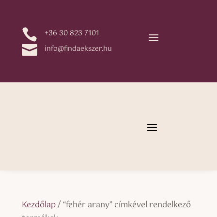

+36 30 823 7101

info@findaekszer.hu
Kezdőlap
/ “fehér arany” címkével rendelkező