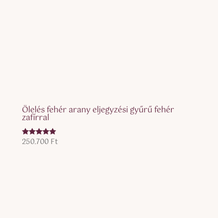
Ölelés fehér arany eljegyzési gyűrű fehér
zafírral
250.700
Ft
Értékelés:
5.00
/ 5