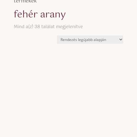
termékek
fehér arany
Sorted
Mind a(z) 38 találat megjelenítve
by
latest