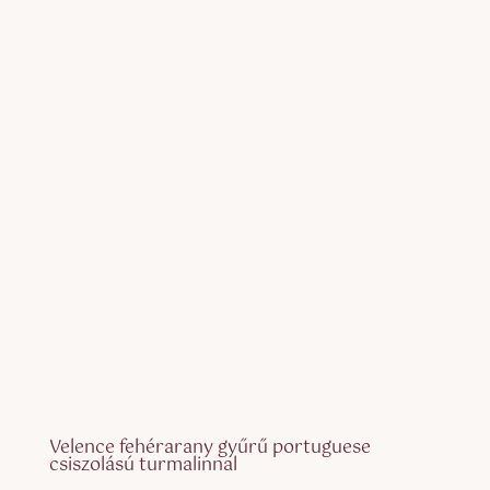
Velence fehérarany gyűrű portuguese
csiszolású turmalinnal