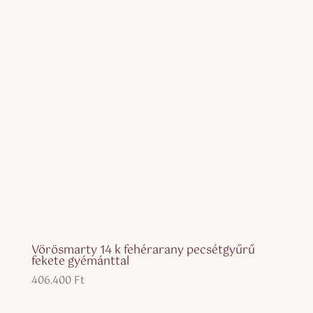
Vörösmarty 14 k fehérarany pecsétgyűrű
fekete gyémánttal
406.400
Ft