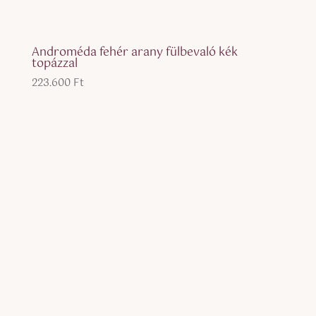
Androméda fehér arany fülbevaló kék
topázzal
223.600
Ft