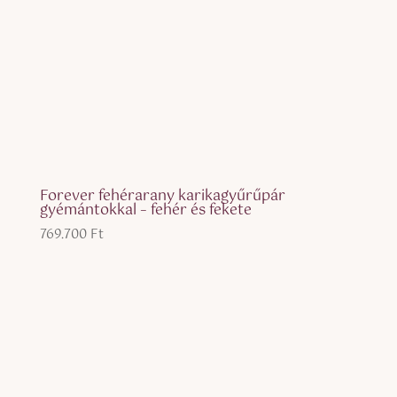
Forever fehérarany karikagyűrűpár
gyémántokkal – fehér és fekete
769.700
Ft