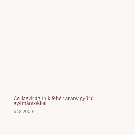
Csillagvirág 14 k fehér arany gyűrű
gyémántokkal
648.200
Ft