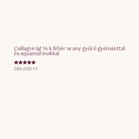
Csillagvirág 14 k fehér arany gyűrű gyémánttal
és aquamarinokkal
386.600
Ft
Értékelés:
5.00
/ 5