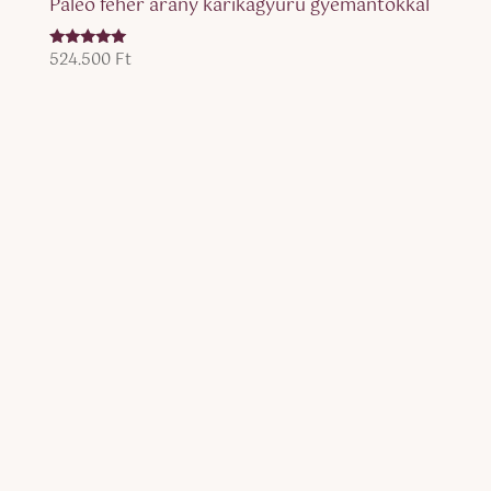
Paleo fehér arany karikagyűrű gyémántokkal
524.500
Ft
Értékelés:
5.00
/ 5