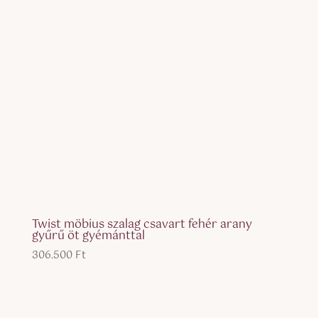
Twist möbius szalag csavart fehér arany
gyűrű öt gyémánttal
306.500
Ft