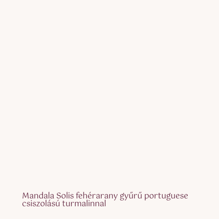
Mandala Solis fehérarany gyűrű portuguese
csiszolású turmalinnal