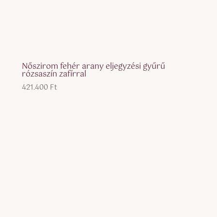
Nőszirom fehér arany eljegyzési gyűrű
rózsaszín zafírral
421.400
Ft