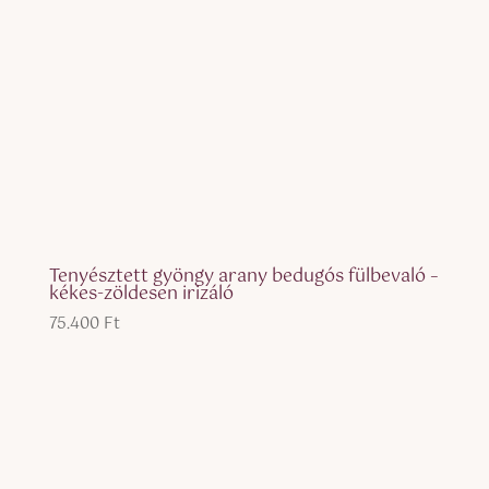
Tenyésztett gyöngy arany bedugós fülbevaló –
kékes-zöldesen irizáló
75.400
Ft