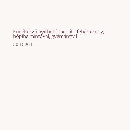
Emlékőrző nyitható medál – fehér arany,
hópihe mintával, gyémánttal
503.600
Ft