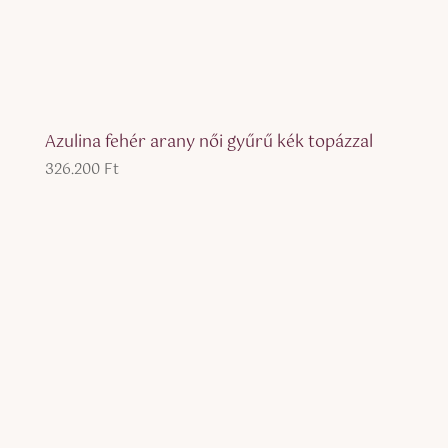
Azulina fehér arany női gyűrű kék topázzal
326.200
Ft