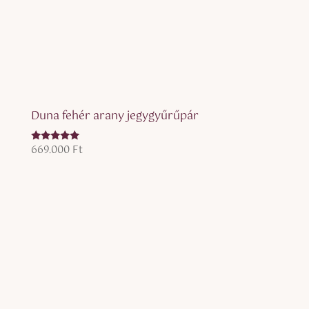
Duna fehér arany jegygyűrűpár
669.000
Ft
Értékelés:
5.00
/ 5