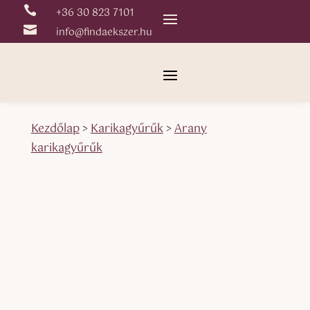

+36 30 823 7101

info@findaekszer.hu
Kezdőlap
>
Karikagyűrűk
>
Arany
karikagyűrűk