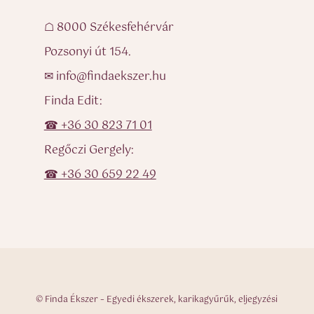
☖ 8000 Székesfehérvár
Pozsonyi út 154.
✉ info@findaekszer.hu
Finda Edit:
☎ +36 30 823 71 01
Regőczi Gergely:
☎ +36 30 659 22 49
© Finda Ékszer – Egyedi ékszerek, karikagyűrűk, eljegyzési