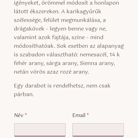
igényeket, örömmel módosít a honlapon
látott ékszereken. A karikagyűrűk
szélessége, felület megmunkálása, a
drágakövek – legyen benne vagy ne,
valamint azok fajtája, színe – mind
módosíthatóak. Sok esetben az alapanyag
is szabadon választható: nemesacél, 14 k
fehér arany, sárga arany, Sienna arany,
netán vörös azaz rozé arany.
Egy darabot is rendelhetsz, nem csak
párban.
Név
*
Email
*