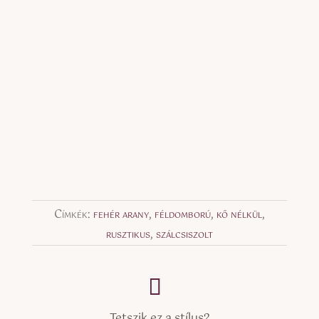
Címkék:
fehér arany
,
féldomború
,
kő nélkül
,
rusztikus
,
szálcsiszolt
Tetszik ez a stílus?