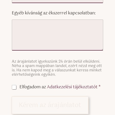
Egyéb kívánság az ékszerrel kapcsolatban:
S
Az árajánlatot igyekszünk 24 órán belül elküldeni.
i
Néha a spam mappában landol, ezért nézd meg ott
n
is. Ha nem kapod meg a válaszunkat keress minket
g
elérhetőségeink egyikén.
l
e
C
Elfogadom az
Adatkezelési tájékoztatót *
L
h
i
e
n
c
Kérem az árajánlatot
e
k
T
b
e