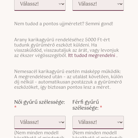
S
Nem tudod a pontos ujjméretet? Semmi gond!
i
n
g
S
g
y
Arany karikagyűrű rendeléséhez 5000 Ft-ért
i
tudunk gyűrűmérő eszközt küldeni. Ha
l
ű
n
visszaküldöd, visszautaljuk az árát, vagy levonjuk
e
r
g
az ékszer végösszegéből.
Itt tudod megrendelni .
L
ű
l
i
h
e
n
ö
S
Nemesacél karikagyűrű esetén másképp működik:
L
e
z
i
A megrendelésed után – az utalást követően, külön
i
T
:
n
díj nélkül – automatikusan postázzuk a gyűrűmérő
n
e
T
g
eszközöket, így biztosan pontos lesz a méret.
e
x
e
l
T
t
x
e
Női gyűrű szélessége:
Férfi gyűrű
e
t
L
*
szélessége:
*
x
C
i
t
h
n
(
e
e
c
c
T
o
(Nem minden modell
(Nem minden modell
k
e