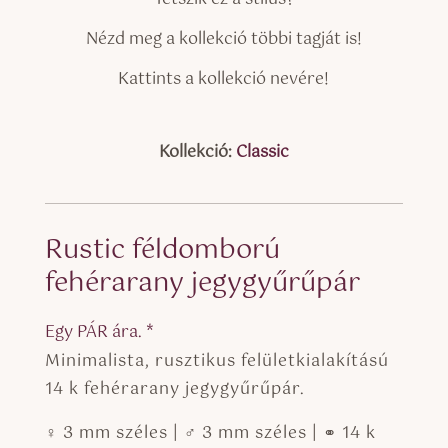
Nézd meg a kollekció többi tagját is!
Kattints a kollekció nevére!
Kollekció:
Classic
Rustic féldomború
fehérarany jegygyűrűpár
Egy PÁR ára. *
Minimalista, rusztikus felületkialakítású
14 k fehérarany jegygyűrűpár.
♀ 3 mm széles | ♂ 3 mm széles | ⚭ 14 k