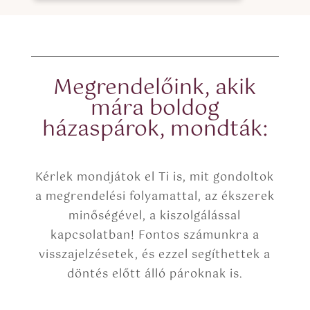
o
x
x
t
e
(
s
c
*
o
p
Megrendelőink, akik
y
mára boldog
)
házaspárok, mondták:
Kérlek mondjátok el Ti is, mit gondoltok
a megrendelési folyamattal, az ékszerek
minőségével, a kiszolgálással
kapcsolatban! Fontos számunkra a
visszajelzésetek, és ezzel segíthettek a
döntés előtt álló pároknak is.