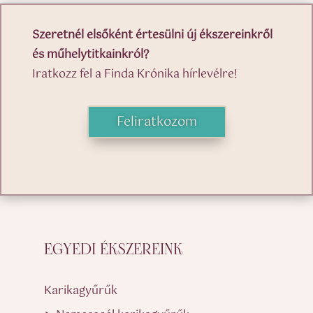
Szeretnél elsőként értesülni új ékszereinkről
és műhelytitkainkról?
Iratkozz fel a Finda Krónika hírlevélre!
Feliratkozom
EGYEDI ÉKSZEREINK
Karikagyűrűk