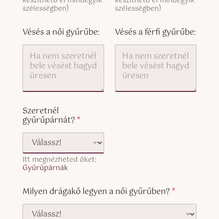
p
készíthető el mindegyik
készíthető el mindegyik
b
x
y
szélességben)
szélességben)
o
t
)
x
(
e
c
Vésés a női gyűrűbe:
Vésés a férfi gyűrűbe:
s
o
p
y
)
Szeretnél
gyűrűpárnát?
*
Itt megnézheted őket:
Gyűrűpárnák
Milyen drágakő legyen a női gyűrűben?
*