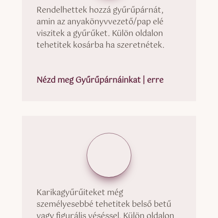
Rendelhettek hozzá gyűrűpárnát,
amin az anyakönyvvezető/pap elé
viszitek a gyűrűket. Külön oldalon
tehetitek kosárba ha szeretnétek.
Nézd meg Gyűrűpárnáinkat | erre
Karikagyűrűiteket még
személyesebbé tehetitek belső betű
vagy figurális véséssel. Külön oldalon