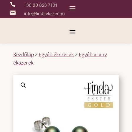

+36 30 823 7101

info@findaekszer.hu
Kezdőlap
>
Egyéb ékszerek
>
Egyéb arany
ékszerek