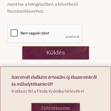
mentése a böngészőben a következő
hozzászólásomhoz.
Küldés
Szeretnél elsőként értesülni új ékszereinkről
és műhelytitkainkról?
Iratkozz fel a Finda Krónika hírlevélre!
Feliratkozom