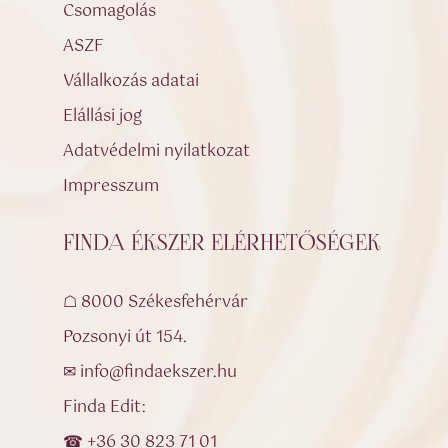
Csomagolás
ASZF
Vállalkozás adatai
Elállási jog
Adatvédelmi nyilatkozat
Impresszum
FINDA ÉKSZER ELÉRHETŐSÉGEK
☖ 8000 Székesfehérvár
Pozsonyi út 154.
✉ info@findaekszer.hu
Finda Edit:
☎ +36 30 823 71 01