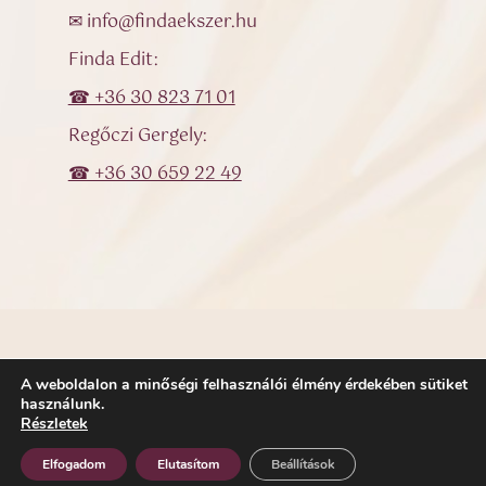
✉ info@findaekszer.hu
Finda Edit:
☎ +36 30 823 71 01
Regőczi Gergely:
☎ +36 30 659 22 49
A weboldalon a minőségi felhasználói élmény érdekében sütiket
© Finda Ékszer – Egyedi ékszerek, karikagyűrűk, eljegyzési
használunk.
gyűrűk
Részletek
Elfogadom
Elutasítom
Beállítások