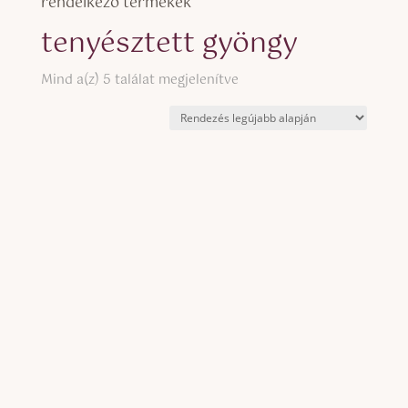
rendelkező termékek
tenyésztett gyöngy
Sorted
Mind a(z) 5 találat megjelenítve
by
latest