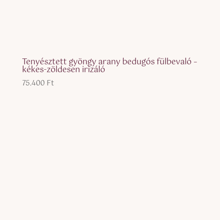
Tenyésztett gyöngy arany bedugós fülbevaló –
kékes-zöldesen irizáló
75.400
Ft