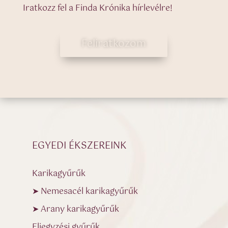
Iratkozz fel a Finda Krónika hírlevélre!
Feliratkozom
EGYEDI ÉKSZEREINK
Karikagyűrűk
➤ Nemesacél karikagyűrűk
➤ Arany karikagyűrűk
Eljegyzési gyűrűk