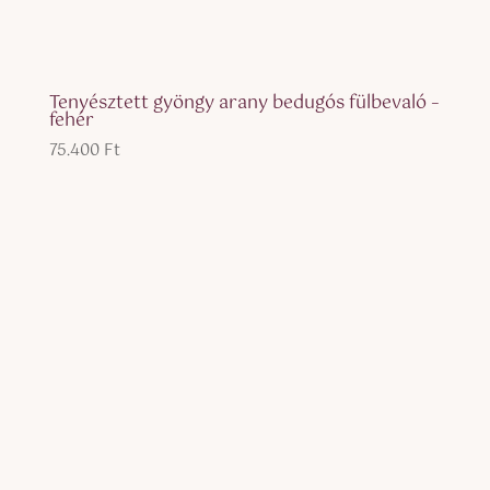
Tenyésztett gyöngy arany bedugós fülbevaló –
fehér
75.400
Ft