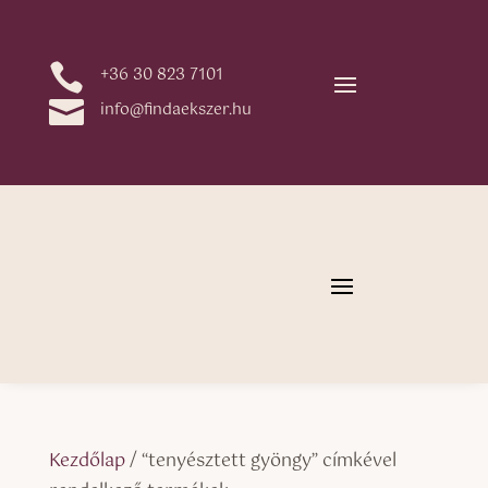

+36 30 823 7101

info@findaekszer.hu
Kezdőlap
/ “tenyésztett gyöngy” címkével