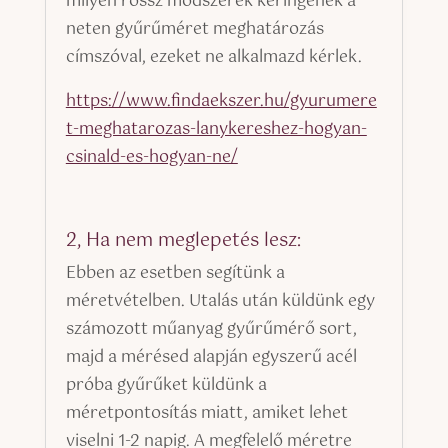
milyen rossz módszerek keringenek a
neten gyűrűméret meghatározás
címszóval, ezeket ne alkalmazd kérlek.
https://www.findaekszer.hu/gyurumere
t-meghatarozas-lanykereshez-hogyan-
csinald-es-hogyan-ne/
2, Ha nem meglepetés lesz:
Ebben az esetben segítünk a
méretvételben. Utalás után küldünk egy
számozott műanyag gyűrűmérő sort,
majd a mérésed alapján egyszerű acél
próba gyűrűket küldünk a
méretpontosítás miatt, amiket lehet
viselni 1-2 napig. A megfelelő méretre