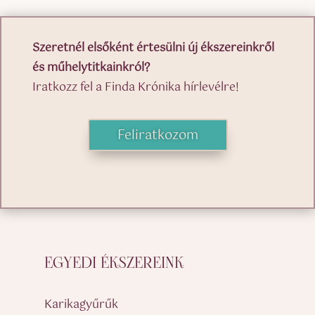
Szeretnél elsőként értesülni új ékszereinkről
és műhelytitkainkról?
Iratkozz fel a Finda Krónika hírlevélre!
Feliratkozom
EGYEDI ÉKSZEREINK
Karikagyűrűk