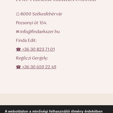
☖ 8000 Székesfehérvár
Pozsonyi út 154.
✉ info@findaekszer.hu
Finda Edit:
☎ +36 30 823 71 01
Regőczi Gergely:
☎ +36 30 659 22 49
A weboldalon a minőségi felhasználói élmény érdekében
© Finda Ékszer – Egyedi ékszerek, karikagyűrűk, eljegyzési