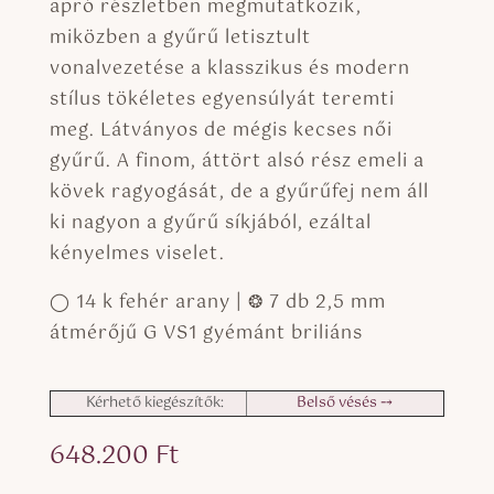
apró részletben megmutatkozik,
miközben a gyűrű letisztult
vonalvezetése a klasszikus és modern
stílus tökéletes egyensúlyát teremti
meg. Látványos de mégis kecses női
gyűrű. A finom, áttört alsó rész emeli a
kövek ragyogását, de a gyűrűfej nem áll
ki nagyon a gyűrű síkjából, ezáltal
kényelmes viselet.
◯ 14 k fehér arany | ❂ 7 db 2,5 mm
átmérőjű G VS1 gyémánt briliáns
Kérhető kiegészítők:
Belső vésés ⤍
648.200
Ft