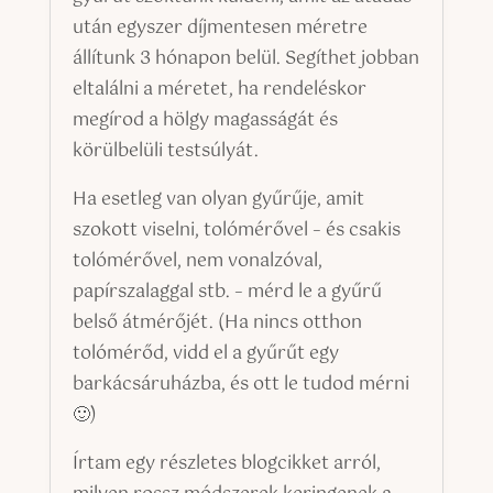
után egyszer díjmentesen méretre
állítunk 3 hónapon belül. Segíthet jobban
eltalálni a méretet, ha rendeléskor
megírod a hölgy magasságát és
körülbelüli testsúlyát.
Ha esetleg van olyan gyűrűje, amit
szokott viselni, tolómérővel – és csakis
tolómérővel, nem vonalzóval,
papírszalaggal stb. – mérd le a gyűrű
belső átmérőjét. (Ha nincs otthon
tolómérőd, vidd el a gyűrűt egy
barkácsáruházba, és ott le tudod mérni
🙂)
Írtam egy részletes blogcikket arról,