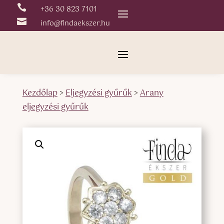

+36 30 823 7101

info@findaekszer.hu
Kezdőlap
>
Eljegyzési gyűrűk
>
Arany
eljegyzési gyűrűk