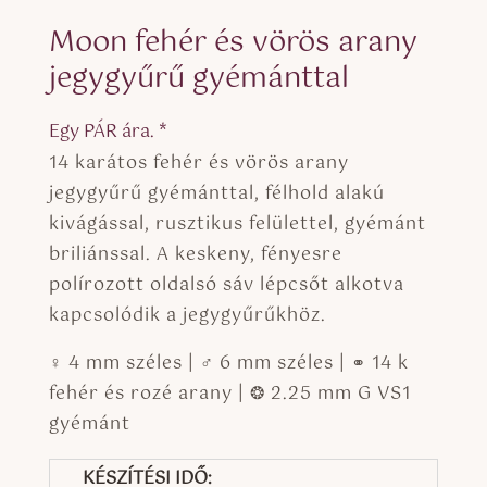
Moon fehér és vörös arany
jegygyűrű gyémánttal
Egy PÁR ára. *
14 karátos fehér és vörös arany
jegygyűrű gyémánttal, félhold alakú
kivágással, rusztikus felülettel, gyémánt
briliánssal. A keskeny, fényesre
polírozott oldalsó sáv lépcsőt alkotva
kapcsolódik a jegygyűrűkhöz.
♀ 4 mm széles | ♂ 6 mm széles | ⚭ 14 k
fehér és rozé arany | ❂ 2.25 mm G VS1
gyémánt
KÉSZÍTÉSI IDŐ: