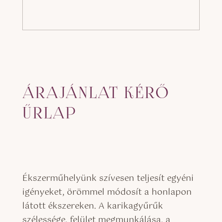
ÁRAJÁNLAT KÉRŐ
ŰRLAP
Ékszerműhelyünk szívesen teljesít egyéni
igényeket, örömmel módosít a honlapon
látott ékszereken. A karikagyűrűk
szélessége, felület megmunkálása, a