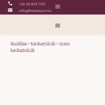

+36 30 823 7101

info@findaekszer.hu
Kezdőlap
>
Karikagyűrűk
>
Arany
karikagyűrűk