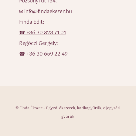
Pozsonyi út 154.
✉ info@findaekszer.hu
Finda Edit:
☎ +36 30 823 71 01
Regőczi Gergely:
☎ +36 30 659 22 49
© Finda Ékszer – Egyedi ékszerek, karikagyűrűk, eljegyzési
gyűrűk