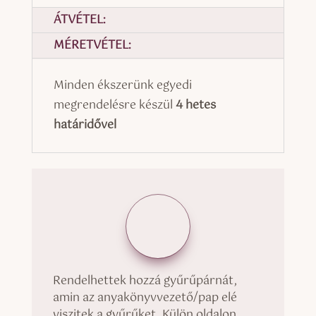
ÁTVÉTEL:
MÉRETVÉTEL:
Minden ékszerünk egyedi
megrendelésre készül
4 hetes
határidővel
Rendelhettek hozzá gyűrűpárnát,
amin az anyakönyvvezető/pap elé
viszitek a gyűrűket. Külön oldalon