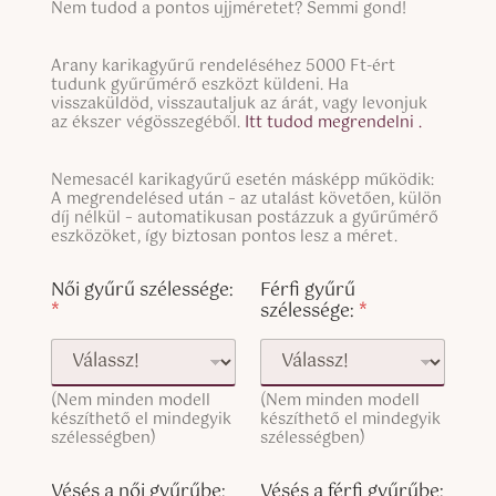
S
Nem tudod a pontos ujjméretet? Semmi gond!
i
n
M
S
g
i
Arany karikagyűrű rendeléséhez 5000 Ft-ért
i
tudunk gyűrűmérő eszközt küldeni. Ha
l
l
n
visszaküldöd, visszautaljuk az árát, vagy levonjuk
e
y
g
az ékszer végösszegéből.
Itt tudod megrendelni .
L
e
l
i
n
e
n
n
S
Nemesacél karikagyűrű esetén másképp működik:
L
e
ő
i
A megrendelésed után – az utalást követően, külön
i
T
i
n
díj nélkül – automatikusan postázzuk a gyűrűmérő
n
e
(
g
eszközöket, így biztosan pontos lesz a méret.
e
x
c
l
T
t
o
e
Női gyűrű szélessége:
Férfi gyűrű
e
p
L
*
szélessége:
*
x
y
i
t
)
n
(
e
c
T
o
(Nem minden modell
(Nem minden modell
e
p
készíthető el mindegyik
készíthető el mindegyik
x
y
szélességben)
szélességben)
t
)
(
c
Vésés a női gyűrűbe:
Vésés a férfi gyűrűbe: