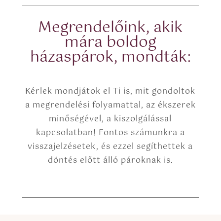
c
*
o
p
Megrendelőink, akik
y
mára boldog
)
házaspárok, mondták:
Kérlek mondjátok el Ti is, mit gondoltok
a megrendelési folyamattal, az ékszerek
minőségével, a kiszolgálással
kapcsolatban! Fontos számunkra a
visszajelzésetek, és ezzel segíthettek a
döntés előtt álló pároknak is.