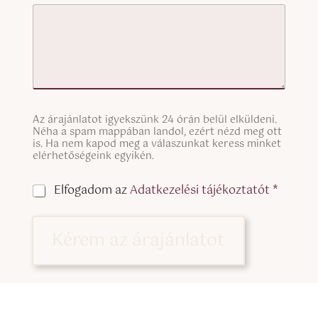
S
Az árajánlatot igyekszünk 24 órán belül elküldeni.
i
Néha a spam mappában landol, ezért nézd meg ott
n
is. Ha nem kapod meg a válaszunkat keress minket
g
elérhetőségeink egyikén.
l
e
C
Elfogadom az
Adatkezelési tájékoztatót *
L
h
i
e
n
c
Kérem az árajánlatot
e
k
T
b
e
o
x
x
t
e
(
s