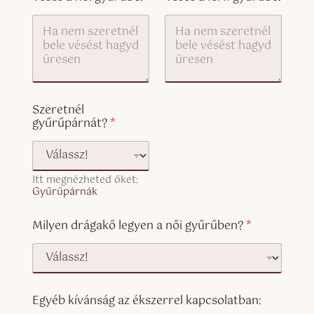
o
p
y
)
Szeretnél
gyűrűpárnát?
*
Itt megnézheted őket:
Gyűrűpárnák
Milyen drágakő legyen a női gyűrűben?
*
Egyéb kívánság az ékszerrel kapcsolatban: