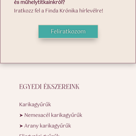
és műhelytitkainkról?
Iratkozz fel a Finda Krónika hírlevélre!
Feliratkozom
EGYEDI ÉKSZEREINK
Karikagyűrűk
➤ Nemesacél karikagyűrűk
➤ Arany karikagyűrűk