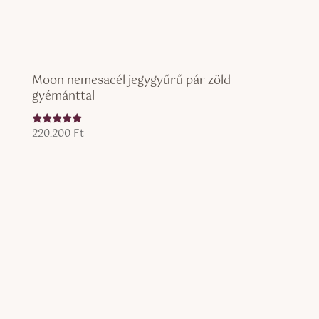
Moon nemesacél jegygyűrű pár zöld
gyémánttal
220.200
Ft
Értékelés:
5.00
/ 5