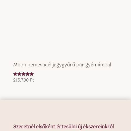
Moon nemesacél jegygyűrű pár gyémánttal
215.700
Ft
Értékelés:
5.00
/ 5
Szeretnél elsőként értesülni új ékszereinkről