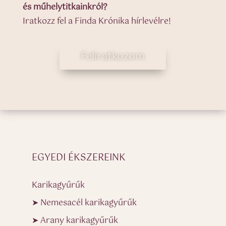
és műhelytitkainkról?
Iratkozz fel a Finda Krónika hírlevélre!
Feliratkozom
EGYEDI ÉKSZEREINK
Karikagyűrűk
➤ Nemesacél karikagyűrűk
➤ Arany karikagyűrűk