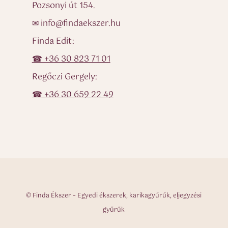
Pozsonyi út 154.
✉ info@findaekszer.hu
Finda Edit:
☎ +36 30 823 71 01
Regőczi Gergely:
☎ +36 30 659 22 49
© Finda Ékszer – Egyedi ékszerek, karikagyűrűk, eljegyzési
gyűrűk