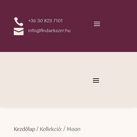

+36 30 823 7101

info@findaekszer.hu
Kezdőlap
/ Kollekció: / Moon