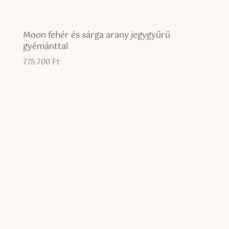
Moon fehér és sárga arany jegygyűrű
gyémánttal
775.700
Ft