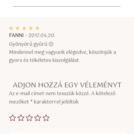
FANNI
–
2017.04.20.
Értékel
és:
5
/ 5
Gyönyörű gyűrű 🙂
Mindennel meg vagyunk elégedve, köszönjük a
gyors és tökéletes kiszolgálást.
ADJON HOZZÁ EGY VÉLEMÉNYT
Az e-mail címet nem tesszük közzé.
A kötelező
mezőket
*
karakterrel jelöltük