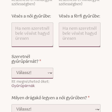
t
készíthető el mindegyik
készíthető el mindegyik
x
y
szélességben)
szélességben)
n
t
)
ő
(
i
c
Vésés a női gyűrűbe:
Vésés a férfi gyűrűbe:
l
o
e
p
g
y
y
)
e
n
Szeretnél
gyűrűpárnát?
*
Itt megnézheted őket:
Gyűrűpárnák
Milyen drágakő legyen a női gyűrűben?
*