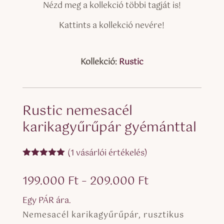
Nézd meg a kollekció többi tagját is!
Kattints a kollekció nevére!
Kollekció:
Rustic
Rustic nemesacél
karikagyűrűpár gyémánttal
(
1
vásárlói értékelés)
Értékelés
5.00
az 5-
Ártartomány:
199.000
Ft
–
209.000
Ft
ből,
értékelés
199.000 Ft
alapján
Egy PÁR ára.
-
Nemesacél karikagyűrűpár, rusztikus
209.000 Ft