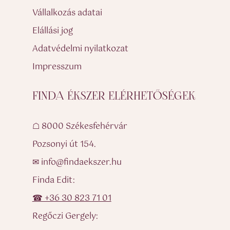
Vállalkozás adatai
Elállási jog
Adatvédelmi nyilatkozat
Impresszum
FINDA ÉKSZER ELÉRHETŐSÉGEK
☖ 8000 Székesfehérvár
Pozsonyi út 154.
✉ info@findaekszer.hu
Finda Edit:
☎ +36 30 823 71 01
Regőczi Gergely: