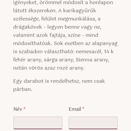
igényeket, örömmel módosít a honlapon
látott ékszereken. A karikagyűrűk
szélessége, felület megmunkálása, a
drágakövek – legyen benne vagy ne,
valamint azok fajtája, színe – mind
módosíthatóak. Sok esetben az alapanyag
is szabadon választható: nemesacél, 14 k
fehér arany, sárga arany, Sienna arany,
netán vörös azaz rozé arany.
Egy darabot is rendelhetsz, nem csak
párban.
Név
*
Email
*