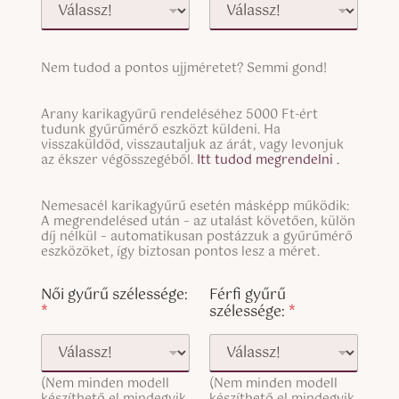
S
Nem tudod a pontos ujjméretet? Semmi gond!
i
n
S
g
Arany karikagyűrű rendeléséhez 5000 Ft-ért
i
tudunk gyűrűmérő eszközt küldeni. Ha
l
n
visszaküldöd, visszautaljuk az árát, vagy levonjuk
e
g
az ékszer végösszegéből.
Itt tudod megrendelni .
L
l
i
e
n
S
Nemesacél karikagyűrű esetén másképp működik:
L
e
i
A megrendelésed után – az utalást követően, külön
i
T
n
díj nélkül – automatikusan postázzuk a gyűrűmérő
n
e
g
eszközöket, így biztosan pontos lesz a méret.
e
x
l
T
U
t
e
Női gyűrű szélessége:
Férfi gyűrű
e
j
L
*
szélessége:
*
x
j
i
t
m
n
(
é
e
c
r
T
o
e
(Nem minden modell
(Nem minden modell
e
p