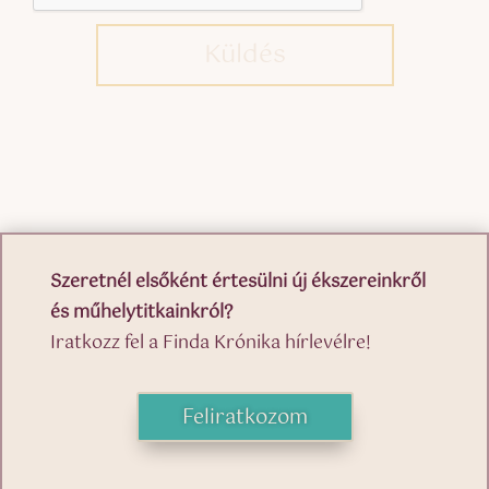
Küldés
Szeretnél elsőként értesülni új ékszereinkről
és műhelytitkainkról?
Iratkozz fel a Finda Krónika hírlevélre!
Feliratkozom