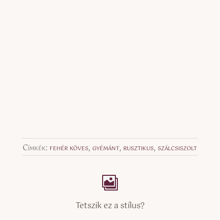
Címkék:
fehér köves
,
gyémánt
,
rusztikus
,
szálcsiszolt
Tetszik ez a stílus?