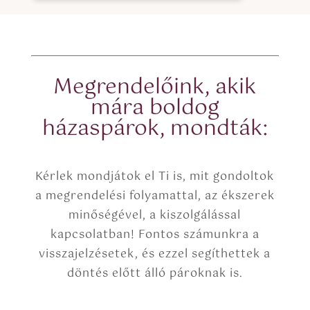
o
x
x
t
e
(
s
c
*
o
p
Megrendelőink, akik
y
mára boldog
)
házaspárok, mondták:
Kérlek mondjátok el Ti is, mit gondoltok
a megrendelési folyamattal, az ékszerek
minőségével, a kiszolgálással
kapcsolatban! Fontos számunkra a
visszajelzésetek, és ezzel segíthettek a
döntés előtt álló pároknak is.