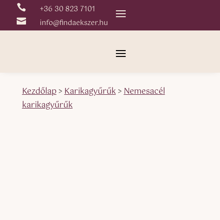

+36 30 823 7101

info@findaekszer.hu
Kezdőlap
>
Karikagyűrűk
>
Nemesacél
karikagyűrűk