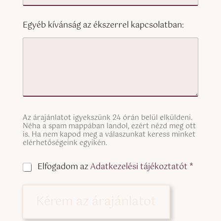
Egyéb kívánság az ékszerrel kapcsolatban:
S
Az árajánlatot igyekszünk 24 órán belül elküldeni.
i
Néha a spam mappában landol, ezért nézd meg ott
n
is. Ha nem kapod meg a válaszunkat keress minket
g
elérhetőségeink egyikén.
l
e
C
Elfogadom az
Adatkezelési tájékoztatót *
L
h
i
e
n
c
Kérem az árajánlatot
e
k
T
b
e