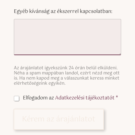
Egyéb kívánság az ékszerrel kapcsolatban:
S
Az árajánlatot igyekszünk 24 órán belül elküldeni.
i
Néha a spam mappában landol, ezért nézd meg ott
n
is. Ha nem kapod meg a válaszunkat keress minket
g
elérhetőségeink egyikén.
l
e
C
Elfogadom az
Adatkezelési tájékoztatót *
L
h
i
e
n
c
Kérem az árajánlatot
e
k
T
b
e
o