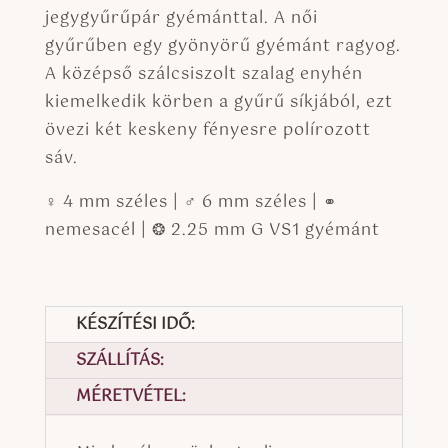
jegygyűrűpár gyémánttal. A női
gyűrűben egy gyönyörű gyémánt ragyog.
A középső szálcsiszolt szalag enyhén
kiemelkedik körben a gyűrű síkjából, ezt
övezi két keskeny fényesre polírozott
sáv.
♀ 4 mm széles | ♂ 6 mm széles | ⚭
nemesacél | ❂ 2.25 mm G VS1 gyémánt
KÉSZÍTÉSI IDŐ:
SZÁLLÍTÁS:
MÉRETVÉTEL: