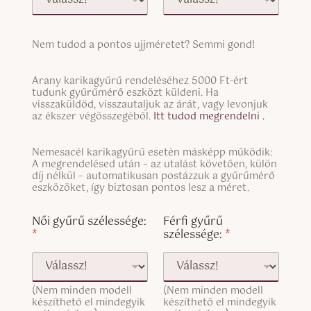
g
l
e
S
V
Nem tudod a pontos ujjméretet? Semmi gond!
i
é
n
s
S
g
é
Arany karikagyűrű rendeléséhez 5000 Ft-ért
i
tudunk gyűrűmérő eszközt küldeni. Ha
l
s
n
visszaküldöd, visszautaljuk az árát, vagy levonjuk
e
g
az ékszer végösszegéből.
Itt tudod megrendelni .
L
l
i
e
n
S
Nemesacél karikagyűrű esetén másképp működik:
L
e
i
A megrendelésed után – az utalást követően, külön
i
T
n
díj nélkül – automatikusan postázzuk a gyűrűmérő
n
e
g
eszközöket, így biztosan pontos lesz a méret.
e
x
l
T
t
e
Női gyűrű szélessége:
Férfi gyűrű
e
L
*
szélessége:
*
x
i
t
n
(
e
c
T
o
(Nem minden modell
(Nem minden modell
e
p
készíthető el mindegyik
készíthető el mindegyik
x