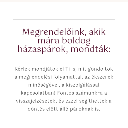
x
x
t
e
(
s
c
*
o
p
Megrendelőink, akik
y
mára boldog
)
házaspárok, mondták:
Kérlek mondjátok el Ti is, mit gondoltok
a megrendelési folyamattal, az ékszerek
minőségével, a kiszolgálással
kapcsolatban! Fontos számunkra a
visszajelzésetek, és ezzel segíthettek a
döntés előtt álló pároknak is.