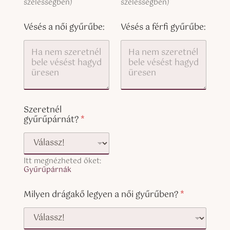
y
szélességben)
szélességben)
t
)
(
c
Vésés a női gyűrűbe:
Vésés a férfi gyűrűbe:
o
p
y
)
Szeretnél
gyűrűpárnát?
*
Itt megnézheted őket:
Gyűrűpárnák
Milyen drágakő legyen a női gyűrűben?
*