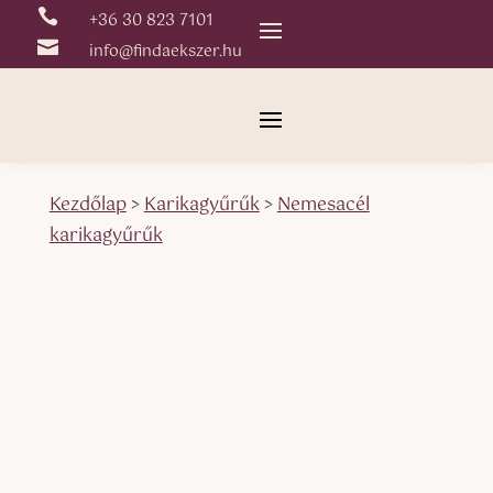

+36 30 823 7101

info@findaekszer.hu
Kezdőlap
>
Karikagyűrűk
>
Nemesacél
karikagyűrűk