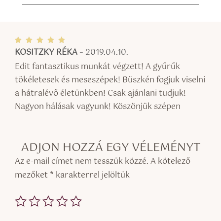
KOSITZKY RÉKA
–
2019.04.10.
Értékel
és:
5
/ 5
Edit fantasztikus munkát végzett! A gyűrűk
tökéletesek és meseszépek! Büszkén fogjuk viselni
a hátralévő életünkben! Csak ajánlani tudjuk!
Nagyon hálásak vagyunk! Köszönjük szépen
ADJON HOZZÁ EGY VÉLEMÉNYT
Az e-mail címet nem tesszük közzé.
A kötelező
mezőket
*
karakterrel jelöltük