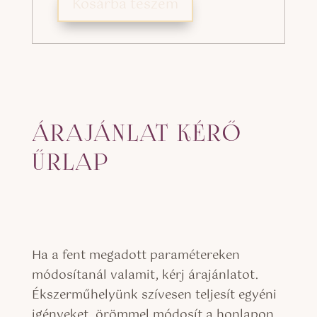
Kosárba teszem
ÁRAJÁNLAT KÉRŐ
ŰRLAP
Ha a fent megadott paramétereken
módosítanál valamit, kérj árajánlatot.
Ékszerműhelyünk szívesen teljesít egyéni
igényeket, örömmel módosít a honlapon