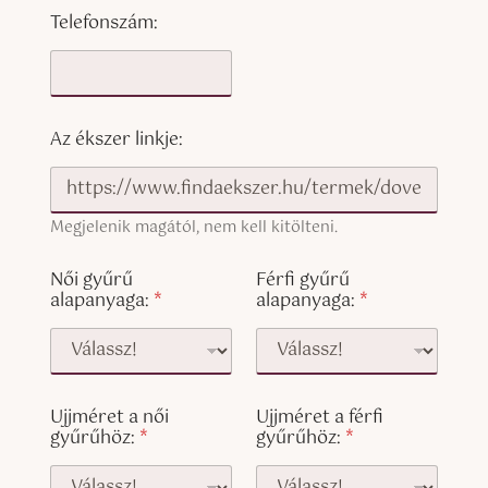
Telefonszám:
Az ékszer linkje:
Megjelenik magától, nem kell kitölteni.
U
Női gyűrű
Férfi gyűrű
j
alapanyaga:
*
alapanyaga:
*
j
m
é
r
e
t
Ujjméret a női
Ujjméret a férfi
S
gyűrűhöz:
*
gyűrűhöz:
*
i
n