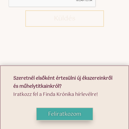
Küldés
Szeretnél elsőként értesülni új ékszereinkről
és műhelytitkainkról?
Iratkozz fel a Finda Krónika hírlevélre!
Feliratkozom