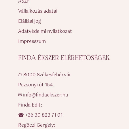
ASZF
Vállalkozás adatai
Elállási jog
Adatvédelmi nyilatkozat
Impresszum
FINDA ÉKSZER ELÉRHETŐSÉGEK
☖ 8000 Székesfehérvár
Pozsonyi út 154.
✉ info@findaekszer.hu
Finda Edit:
☎ +36 30 823 71 01
Regőczi Gergely: