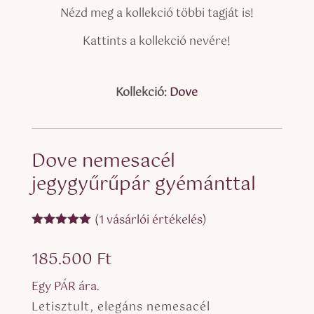
Nézd meg a kollekció többi tagját is!
Kattints a kollekció nevére!
Kollekció:
Dove
Dove nemesacél
jegygyűrűpár gyémánttal
(
1
vásárlói értékelés)
Értékelés
5.00
az 5-
185.500
Ft
ből,
értékelés
alapján
Egy PÁR ára.
Letisztult, elegáns nemesacél