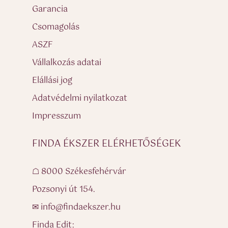
Garancia
Csomagolás
ASZF
Vállalkozás adatai
Elállási jog
Adatvédelmi nyilatkozat
Impresszum
FINDA ÉKSZER ELÉRHETŐSÉGEK
☖ 8000 Székesfehérvár
Pozsonyi út 154.
✉ info@findaekszer.hu
Finda Edit: