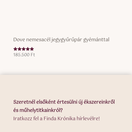
Dove nemesacél jegygyűrűpár gyémánttal
185.500
Ft
Értékelés:
5.00
/ 5
Szeretnél elsőként értesülni új ékszereinkről
és műhelytitkainkról?
Iratkozz fel a Finda Krónika hírlevélre!