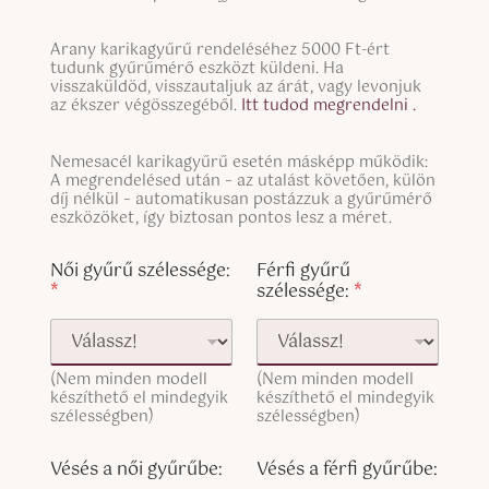
i
n
S
g
Arany karikagyűrű rendeléséhez 5000 Ft-ért
i
tudunk gyűrűmérő eszközt küldeni. Ha
l
n
visszaküldöd, visszautaljuk az árát, vagy levonjuk
e
g
az ékszer végösszegéből.
Itt tudod megrendelni .
L
l
i
e
n
S
Nemesacél karikagyűrű esetén másképp működik:
L
e
i
A megrendelésed után – az utalást követően, külön
i
T
n
díj nélkül – automatikusan postázzuk a gyűrűmérő
n
e
g
eszközöket, így biztosan pontos lesz a méret.
e
x
l
T
S
t
e
Női gyűrű szélessége:
Férfi gyűrű
e
i
L
*
szélessége:
*
x
n
i
t
g
n
(
l
e
c
e
T
o
M
(Nem minden modell
(Nem minden modell
e
p
készíthető el mindegyik
készíthető el mindegyik
i
x
y
szélességben)
szélességben)
l
t
)
y
(
e
c
Vésés a női gyűrűbe:
Vésés a férfi gyűrűbe:
n