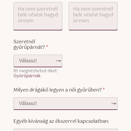
o
k
p
a
y
p
)
c
s
o
l
Szeretnél
a
gyűrűpárnát?
*
t
b
a
n
:
Itt megnézheted őket:
Gyűrűpárnák
Milyen drágakő legyen a női gyűrűben?
*
Egyéb kívánság az ékszerrel kapcsolatban: