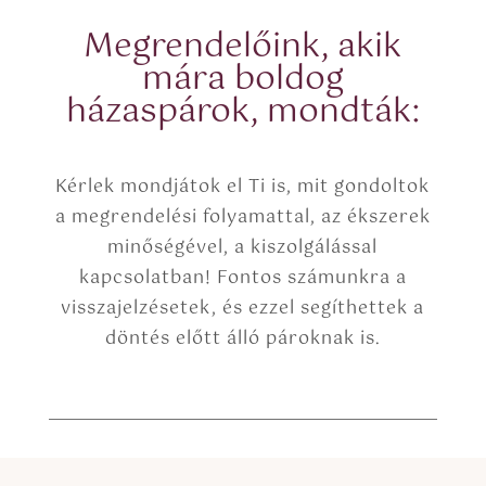
o
p
Megrendelőink, akik
y
mára boldog
)
házaspárok, mondták:
Kérlek mondjátok el Ti is, mit gondoltok
a megrendelési folyamattal, az ékszerek
minőségével, a kiszolgálással
kapcsolatban! Fontos számunkra a
visszajelzésetek, és ezzel segíthettek a
döntés előtt álló pároknak is.