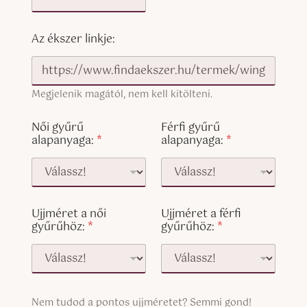
Az ékszer linkje:
Megjelenik magától, nem kell kitölteni.
Női gyűrű
Férfi gyűrű
alapanyaga:
*
alapanyaga:
*
Ujjméret a női
Ujjméret a férfi
gyűrűhöz:
*
gyűrűhöz:
*
S
Nem tudod a pontos ujjméretet? Semmi gond!