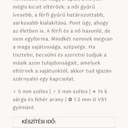
mégis kicsit eltérőek: a női gyűrű
ívesebb, a férfi gyűrű határozottabb,
sarkosabb kialakítású. Pont úgy, ahogy
az életben is. A férfi és a nő hasonló, de
nem egyforma. Mindkét nemnek megvan
a maga sajátossága, szépsége. Ha
tisztelni, becsülni és szeretni tudjuk a
másik azon tulajdonságait, amelyek
eltérnek a sajátunktól, akkor tud igazán
szárnyalni egy kapcsolat.
♀ 5 mm széles | ♂ 5 mm széles | ⚭ 14 k
sárga és fehér arany | ❂ 1.5 mm G VS1
gyémánt
KÉSZÍTÉSI IDŐ: