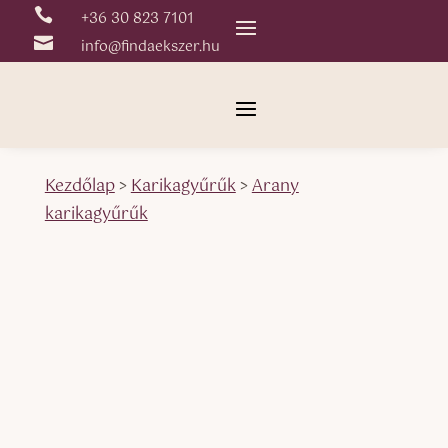

+36 30 823 7101

info@findaekszer.hu
Kezdőlap
>
Karikagyűrűk
>
Arany
karikagyűrűk