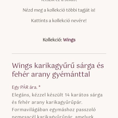
Nézd meg a kollekció többi tagját is!
Kattints a kollekció nevére!
Kollekció:
Wings
Wings karikagyűrű sárga és
fehér arany gyémánttal
Egy PÁR ára. *
Elegáns, kézzel készült 14 karátos sárga
és fehér arany karikagyűrűpár.
Formavilágában egymáshoz passzoló
nemesacél karikagyűrűpár, amelyek