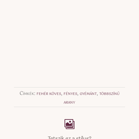
Címkék:
fehér köves
,
fényes
,
gyémánt
,
többszínű
arany
Tetszik ez a stílus?