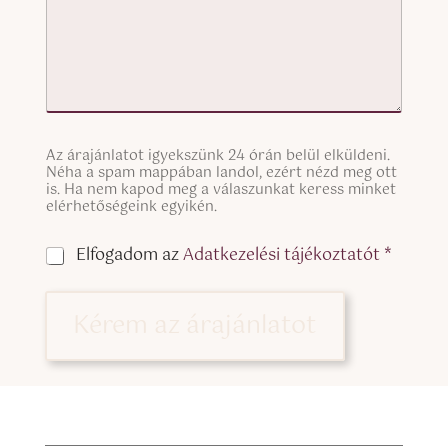
S
Az árajánlatot igyekszünk 24 órán belül elküldeni.
i
Néha a spam mappában landol, ezért nézd meg ott
n
is. Ha nem kapod meg a válaszunkat keress minket
g
elérhetőségeink egyikén.
l
e
C
Elfogadom az
Adatkezelési tájékoztatót *
L
h
i
e
n
c
Kérem az árajánlatot
e
k
T
b
e
o
x
x
t
e
(
s
c
*