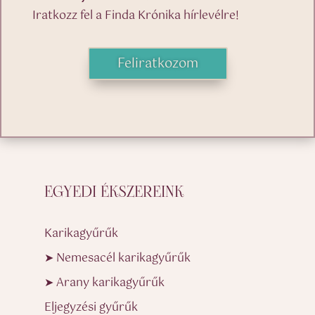
Iratkozz fel a Finda Krónika hírlevélre!
Feliratkozom
EGYEDI ÉKSZEREINK
Karikagyűrűk
➤ Nemesacél karikagyűrűk
➤ Arany karikagyűrűk
Eljegyzési gyűrűk