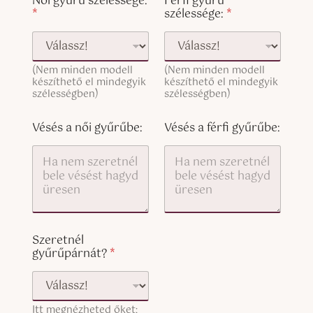
Női gyűrű szélessége:
Férfi gyűrű
e
z
L
*
szélessége:
*
x
e
i
t
r
n
(
e
e
c
t
T
o
n
(Nem minden modell
(Nem minden modell
e
p
készíthető el mindegyik
készíthető el mindegyik
é
x
y
szélességben)
szélességben)
l
t
)
g
(
y
c
Vésés a női gyűrűbe:
Vésés a férfi gyűrűbe:
ű
o
r
p
ű
y
V
)
é
s
é
s
Szeretnél
gyűrűpárnát?
*
Itt megnézheted őket: