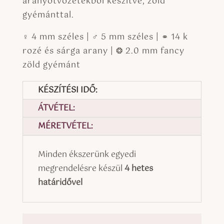
aranyötvözetekből készítve, zöld
gyémánttal.
♀ 4 mm széles | ♂ 5 mm széles | ⚭ 14 k
rozé és sárga arany | ❂ 2.0 mm fancy
zöld gyémánt
KÉSZÍTÉSI IDŐ:
ÁTVÉTEL:
MÉRETVÉTEL:
Minden ékszerünk egyedi
megrendelésre készül
4 hetes
határidővel