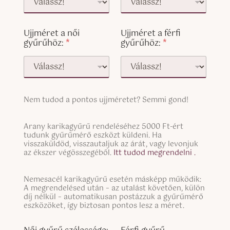
Ujjméret a női
Ujjméret a férfi
gyűrűhöz:
*
gyűrűhöz:
*
S
Nem tudod a pontos ujjméretet? Semmi gond!
i
n
S
g
Arany karikagyűrű rendeléséhez 5000 Ft-ért
i
tudunk gyűrűmérő eszközt küldeni. Ha
l
n
visszaküldöd, visszautaljuk az árát, vagy levonjuk
e
g
az ékszer végösszegéből.
Itt tudod megrendelni .
L
l
i
e
n
S
Nemesacél karikagyűrű esetén másképp működik:
L
e
i
A megrendelésed után – az utalást követően, külön
i
T
n
díj nélkül – automatikusan postázzuk a gyűrűmérő
n
e
g
eszközöket, így biztosan pontos lesz a méret.
e
x
l
T
S
t
e