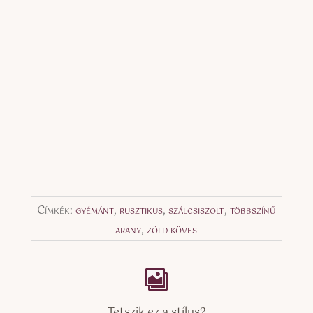
Címkék:
gyémánt
,
rusztikus
,
szálcsiszolt
,
többszínű
arany
,
zöld köves
Tetszik ez a stílus?