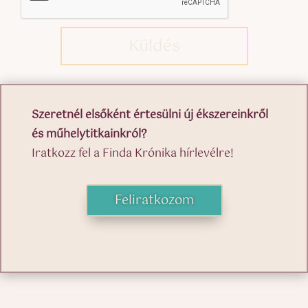
Küldés
Szeretnél elsőként értesülni új ékszereinkről
és műhelytitkainkról?
Iratkozz fel a Finda Krónika hírlevélre!
Feliratkozom