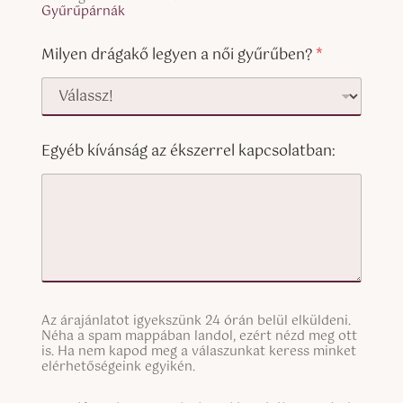
Gyűrűpárnák
Milyen drágakő legyen a női gyűrűben?
*
Egyéb kívánság az ékszerrel kapcsolatban:
S
Az árajánlatot igyekszünk 24 órán belül elküldeni.
i
Néha a spam mappában landol, ezért nézd meg ott
n
is. Ha nem kapod meg a válaszunkat keress minket
g
elérhetőségeink egyikén.
l
e