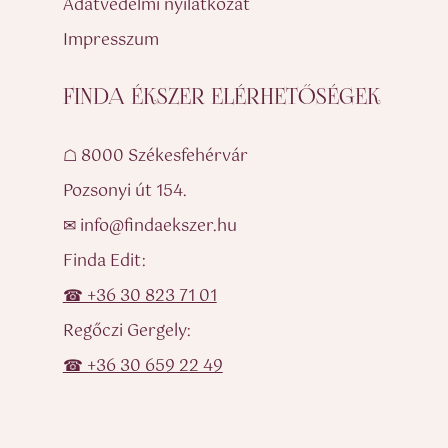
Adatvédelmi nyilatkozat
Impresszum
FINDA ÉKSZER ELÉRHETŐSÉGEK
☖ 8000 Székesfehérvár
Pozsonyi út 154.
✉ info@findaekszer.hu
Finda Edit:
☎ +36 30 823 71 01
Regőczi Gergely:
☎ +36 30 659 22 49