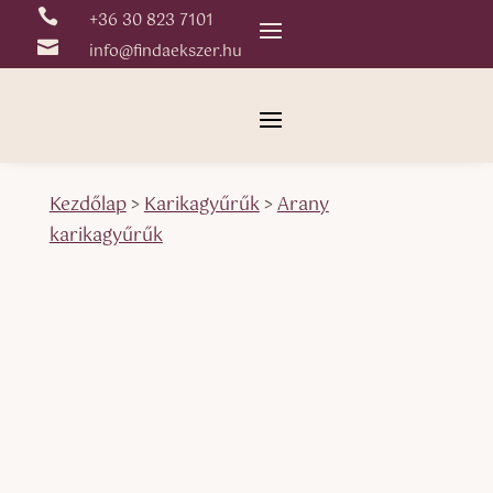

+36 30 823 7101

info@findaekszer.hu
Kezdőlap
>
Karikagyűrűk
>
Arany
karikagyűrűk