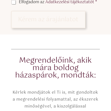
C
Elfogadom az
Adatkezelési tájékoztatót *
L
h
i
e
n
c
Kérem az árajánlatot
e
k
T
b
e
o
x
x
t
e
(
s
c
*
o
p
Megrendelőink, akik
y
mára boldog
)
házaspárok, mondták:
Kérlek mondjátok el Ti is, mit gondoltok
a megrendelési folyamattal, az ékszerek
minőségével, a kiszolgálással