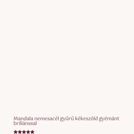
Mandala nemesacél gyűrű kékeszöld gyémánt
briliánssal