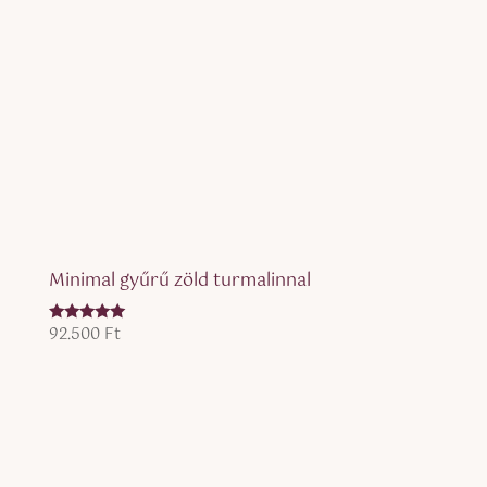
Minimal gyűrű zöld turmalinnal
92.500
Ft
Értékelés:
5.00
/ 5