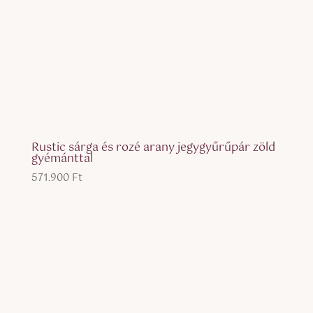
Rustic sárga és rozé arany jegygyűrűpár zöld
gyémánttal
571.900
Ft