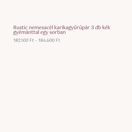
Rustic nemesacél karikagyűrűpár 3 db kék
gyémánttal egy sorban
Ártartomány:
182.100
Ft
–
184.600
Ft
182.100 Ft
-
184.600 Ft