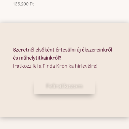
135.200
Ft
Értékelés:
5.00
/ 5
Szeretnél elsőként értesülni új ékszereinkről
és műhelytitkainkról?
Iratkozz fel a Finda Krónika hírlevélre!
Feliratkozom