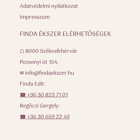
Adatvédelmi nyilatkozat
Impresszum
FINDA ÉKSZER ELÉRHETŐSÉGEK
☖ 8000 Székesfehérvár
Pozsonyi út 154.
✉ info@findaekszer.hu
Finda Edit:
☎ +36 30 823 71 01
Regőczi Gergely:
☎ +36 30 659 22 49