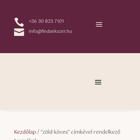

+36 30 823 7101

info@findaekszer.hu
Kezdőlap
/ “zöld köves” címkével rendelkező