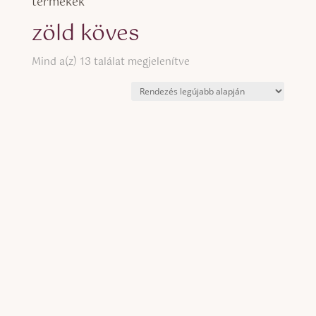
termékek
zöld köves
Sorted
Mind a(z) 13 találat megjelenítve
by
latest