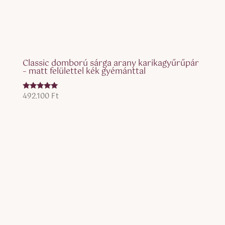
Classic domború sárga arany karikagyűrűpár
– matt felülettel kék gyémánttal
492.100
Ft
Értékelés:
5.00
/ 5