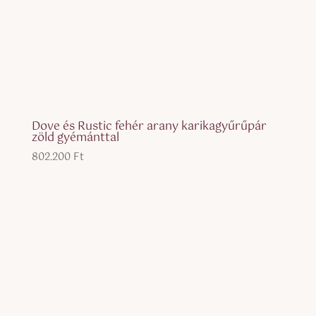
Dove és Rustic fehér arany karikagyűrűpár
zöld gyémánttal
802.200
Ft