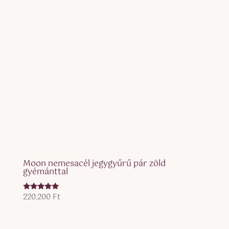
Moon nemesacél jegygyűrű pár zöld
gyémánttal
220.200
Ft
Értékelés:
5.00
/ 5