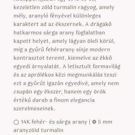
kezeletlen zöld turmalin ragyog, amely
mély, aranyló fényével különleges
karaktert ad az ékszernek. A drágakő
hatkarmos sárga arany foglalatban
kapott helyet, amely lágyan öleli körül,
míg a gyűrű fehérarany sínje modern
kontrasztot teremt, kiemelve az ékkő
egyedi árnyalatát. A letisztult formavilág
és az aprólékos kézi megmunkálás teszi
ezt a gyűrűt igazán egyedivé, amely nem
csupán egy ékszer, hanem egy örök
értékű darab a finom elegancia
szerelmeseinek.
◯ 14K fehér- és sárga arany | ❂ 5 mm
aranyzöld turmalin