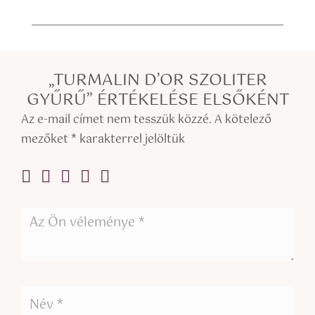
„TURMALIN D’OR SZOLITER
GYŰRŰ” ÉRTÉKELÉSE ELSŐKÉNT
Az e-mail címet nem tesszük közzé.
A kötelező
mezőket
*
karakterrel jelöltük