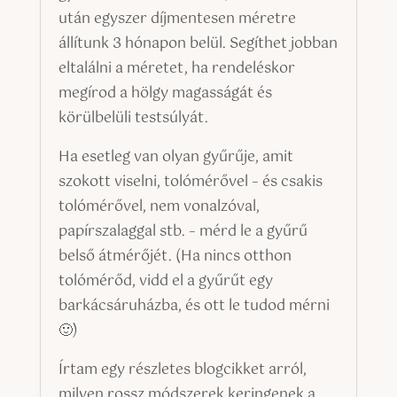
után egyszer díjmentesen méretre
állítunk 3 hónapon belül. Segíthet jobban
eltalálni a méretet, ha rendeléskor
megírod a hölgy magasságát és
körülbelüli testsúlyát.
Ha esetleg van olyan gyűrűje, amit
szokott viselni, tolómérővel – és csakis
tolómérővel, nem vonalzóval,
papírszalaggal stb. – mérd le a gyűrű
belső átmérőjét. (Ha nincs otthon
tolómérőd, vidd el a gyűrűt egy
barkácsáruházba, és ott le tudod mérni
🙂)
Írtam egy részletes blogcikket arról,
milyen rossz módszerek keringenek a