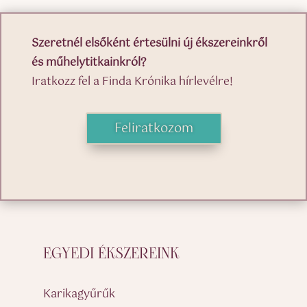
Szeretnél elsőként értesülni új ékszereinkről
és műhelytitkainkról?
Iratkozz fel a Finda Krónika hírlevélre!
Feliratkozom
EGYEDI ÉKSZEREINK
Karikagyűrűk