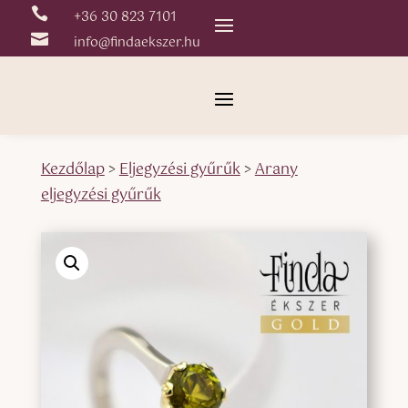

+36 30 823 7101

info@findaekszer.hu
Kezdőlap
>
Eljegyzési gyűrűk
>
Arany
eljegyzési gyűrűk