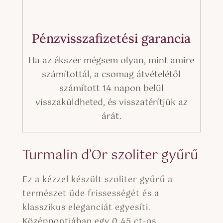
Pénzvisszafizetési garancia
Ha az ékszer mégsem olyan, mint amire
számítottál, a csomag átvételétől
számított 14 napon belül
visszaküldheted, és visszatérítjük az
árát.
Turmalin d’Or szoliter gyűrű
Ez a kézzel készült szoliter gyűrű a
természet üde frissességét és a
klasszikus eleganciát egyesíti.
Középpontjában egy 0,45 ct-os,