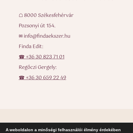
☖ 8000 Székesfehérvár
Pozsonyi út 154.
✉ info@findaekszer.hu
Finda Edit:
☎ +36 30 823 71 01
Regőczi Gergely:
☎ +36 30 659 22 49
A weboldalon a minőségi felhasználói élmény érdekében
© Finda Ékszer – Egyedi ékszerek, karikagyűrűk, eljegyzési