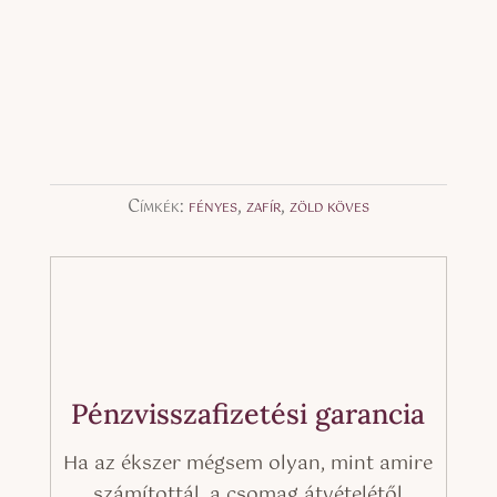
Címkék:
fényes
,
zafír
,
zöld köves
Pénzvisszafizetési garancia
Ha az ékszer mégsem olyan, mint amire
számítottál, a csomag átvételétől