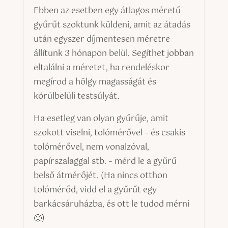
Ebben az esetben egy átlagos méretű
gyűrűt szoktunk küldeni, amit az átadás
után egyszer díjmentesen méretre
állítunk 3 hónapon belül. Segíthet jobban
eltalálni a méretet, ha rendeléskor
megírod a hölgy magasságát és
körülbelüli testsúlyát.
Ha esetleg van olyan gyűrűje, amit
szokott viselni, tolómérővel – és csakis
tolómérővel, nem vonalzóval,
papírszalaggal stb. – mérd le a gyűrű
belső átmérőjét. (Ha nincs otthon
tolómérőd, vidd el a gyűrűt egy
barkácsáruházba, és ott le tudod mérni
🙂)