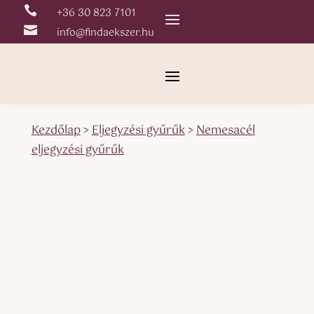

+36 30 823 7101

info@findaekszer.hu
Kezdőlap
>
Eljegyzési gyűrűk
>
Nemesacél
eljegyzési gyűrűk