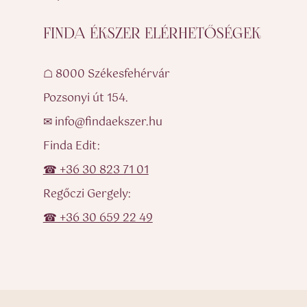
FINDA ÉKSZER ELÉRHETŐSÉGEK
☖ 8000 Székesfehérvár
Pozsonyi út 154.
✉ info@findaekszer.hu
Finda Edit:
☎ +36 30 823 71 01
Regőczi Gergely:
☎ +36 30 659 22 49