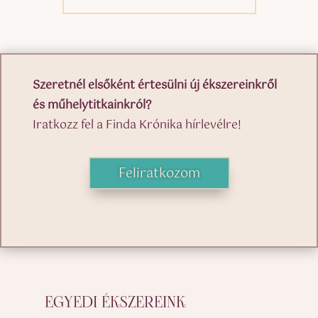
Szeretnél elsőként értesülni új ékszereinkről
és műhelytitkainkról?
Iratkozz fel a Finda Krónika hírlevélre!
Feliratkozom
EGYEDI ÉKSZEREINK