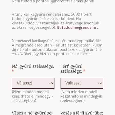
S
Nem tudod a pontos ujjméretet? Semmi gond!
i
n
S
g
Arany karikagyűrű rendeléséhez 5000 Ft-ért
i
tudunk gyűrűmérő eszközt küldeni. Ha
l
n
visszaküldöd, visszautaljuk az árát, vagy levonjuk
e
g
az ékszer végösszegéből.
Itt tudod megrendelni .
L
l
i
e
n
S
Nemesacél karikagyűrű esetén másképp működik:
L
e
i
A megrendelésed után – az utalást követően, külön
i
T
n
díj nélkül – automatikusan postázzuk a gyűrűmérő
n
e
g
eszközöket, így biztosan pontos lesz a méret.
e
x
l
T
g
t
e
Női gyűrű szélessége:
Férfi gyűrű
e
y
L
*
szélessége:
*
x
ű
i
t
r
n
(
ű
e
c
g
T
o
y
(Nem minden modell
(Nem minden modell
e
p
készíthető el mindegyik
ű
készíthető el mindegyik
x
y
szélességben)
szélességben)
r
t
)
ű
(
b
c
Vésés a női gyűrűbe:
Vésés a férfi gyűrűbe: