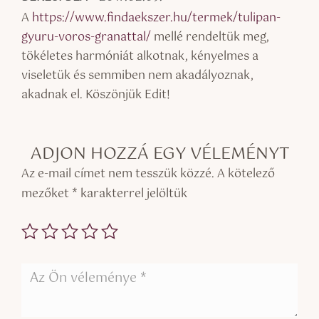
és:
5
/ 5
A
https://www.findaekszer.hu/termek/tulipan-
gyuru-voros-granattal/
mellé rendeltük meg,
tökéletes harmóniát alkotnak, kényelmes a
viseletük és semmiben nem akadályoznak,
akadnak el. Köszönjük Edit!
ADJON HOZZÁ EGY VÉLEMÉNYT
Az e-mail címet nem tesszük közzé.
A kötelező
mezőket
*
karakterrel jelöltük