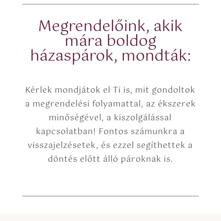
*
o
p
Megrendelőink, akik
y
mára boldog
)
házaspárok, mondták:
Kérlek mondjátok el Ti is, mit gondoltok
a megrendelési folyamattal, az ékszerek
minőségével, a kiszolgálással
kapcsolatban! Fontos számunkra a
visszajelzésetek, és ezzel segíthettek a
döntés előtt álló pároknak is.