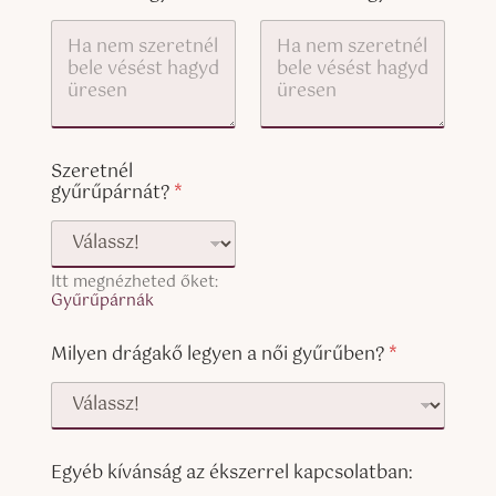
e
o
:
p
L
y
i
)
n
e
Szeretnél
gyűrűpárnát?
*
Itt megnézheted őket:
Gyűrűpárnák
Milyen drágakő legyen a női gyűrűben?
*
Egyéb kívánság az ékszerrel kapcsolatban: