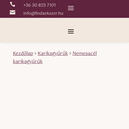

+36 30 823 7101

info@findaekszer.hu
Kezdőlap
>
Karikagyűrűk
>
Nemesacél
karikagyűrűk