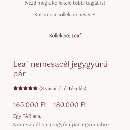
Nézd meg a kollekció többi tagját is!
Kattints a kollekció nevére!
Kollekció:
Leaf
Leaf nemesacél jegygyűrű
pár
(
3
vásárlói értékelés)
Értékelés
5.00
az 5-
Ártartomány:
165.000
Ft
–
180.000
Ft
ből,
értékelés
165.000 Ft
alapján
Egy PÁR ára.
-
Nemesacél karikagyűrűpár egymáshoz
180.000 Ft