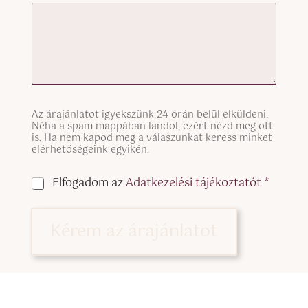
S
Az árajánlatot igyekszünk 24 órán belül elküldeni.
i
Néha a spam mappában landol, ezért nézd meg ott
n
is. Ha nem kapod meg a válaszunkat keress minket
g
elérhetőségeink egyikén.
l
e
C
Elfogadom az
Adatkezelési tájékoztatót *
L
h
i
e
n
c
Kérem az árajánlatot
e
k
T
b
e
o
x
x
t
e
(
s
c