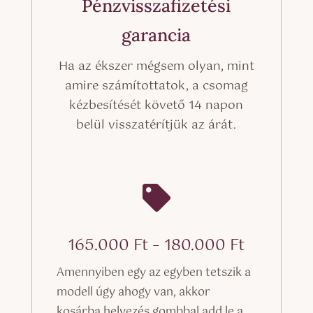
Pénzvisszafizetési
garancia
Ha az ékszer mégsem olyan, mint
amire számítottatok, a csomag
kézbesítését követő 14 napon
belül visszatérítjük az árát.

Ártarto
165.000
Ft
–
180.000
Ft
165.000 
Amennyiben egy az egyben tetszik a
-
modell úgy ahogy van, akkor
180.000 
kosárba helyezés gombbal add le a