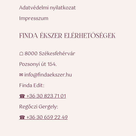
Adatvédelmi nyilatkozat
Impresszum
FINDA ÉKSZER ELÉRHETŐSÉGEK
☖ 8000 Székesfehérvár
Pozsonyi út 154.
✉ info@findaekszer.hu
Finda Edit:
☎ +36 30 823 71 01
Regőczi Gergely:
☎ +36 30 659 22 49