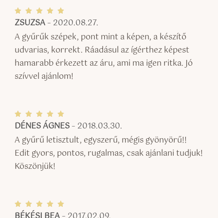
ZSUZSA
–
2020.08.27.
Értékel
és:
5
/ 5
A gyűrűk szépek, pont mint a képen, a készítő
udvarias, korrekt. Ráadásul az ígérthez képest
hamarabb érkezett az áru, ami ma igen ritka. Jó
szívvel ajánlom!
DÉNES ÁGNES
–
2018.03.30.
Értékel
és:
5
/ 5
A gyűrű letisztult, egyszerű, mégis gyönyörű!!
Edit gyors, pontos, rugalmas, csak ajánlani tudjuk!
Köszönjük!
BÉKÉSI BEA
–
2017.02.09.
Értékel