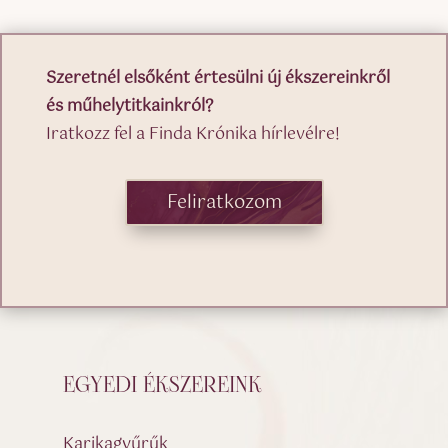
Szeretnél elsőként értesülni új ékszereinkről
és műhelytitkainkról?
Iratkozz fel a Finda Krónika hírlevélre!
Feliratkozom
EGYEDI ÉKSZEREINK
Karikagyűrűk