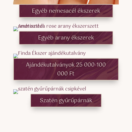
Egyéb nemesacél ékszerek
Egyéb arany ékszerek
Ajándékutalványok 25 000-100
000 Ft
Szatén gyűrűpárnák