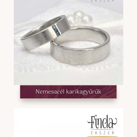
Nemesacél karikagyűrűk