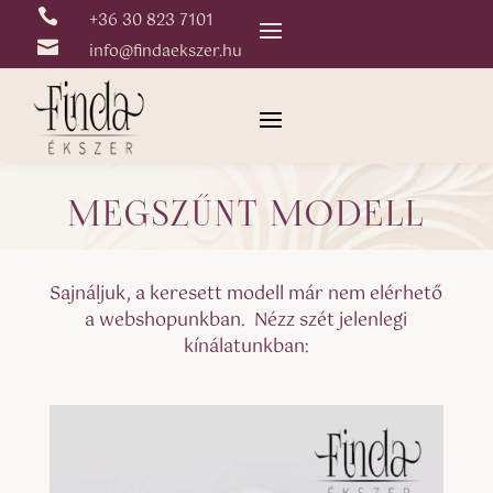

+36 30 823 7101

info@findaekszer.hu
MEGSZŰNT MODELL
Sajnáljuk, a keresett modell már nem elérhető
a webshopunkban. Nézz szét jelenlegi
kínálatunkban: