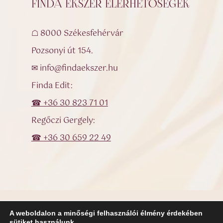
FINDA ÉKSZER ELÉRHETŐSÉGEK
☖ 8000 Székesfehérvár
Pozsonyi út 154.
✉ info@findaekszer.hu
Finda Edit:
☎ +36 30 823 71 01
Regőczi Gergely:
☎ +36 30 659 22 49
A weboldalon a minőségi felhasználói élmény érdekében
sütiket használunk.