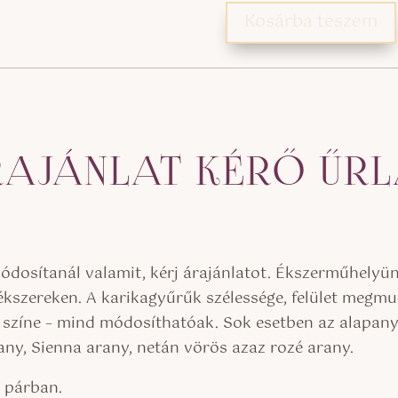
Kosárba teszem
AJÁNLAT KÉRŐ ŰR
osítanál valamit, kérj árajánlatot. Ékszerműhelyünk 
kszereken. A karikagyűrűk szélessége, felület megmu
, színe – mind módosíthatóak. Sok esetben az alapan
rany, Sienna arany, netán vörös azaz rozé arany.
k párban.