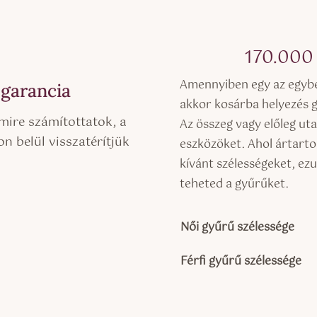
170.00
Amennyiben egy az egyben
 garancia
akkor kosárba helyezés 
mire számítottatok, a
Az összeg vagy előleg ut
n belül visszatérítjük
eszközöket. Ahol ártarto
kívánt szélességeket, ezu
teheted a gyűrűket.
Női gyűrű szélessége
Férfi gyűrű szélessége