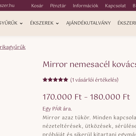
szer.hu
Kosár
Pénztár
Információk
Kapcsolat
B
 GYŰRŰK
ÉKSZEREK
AJÁNDÉKUTALVÁNY
ÉKSZER
rikagyűrűk
Mirror nemesacél kovác
(
1
vásárlói értékelés)
Értékelés
5.00
az 5-
Á
170.000
Ft
–
180.000
Ft
ből,
értékelés
1
alapján
Egy PÁR ára.
-
Mirror azaz tükör. Minden kapcsol
1
nézeteltérések, ütközések, sérülése
próbáját és sikerül kitartani egym