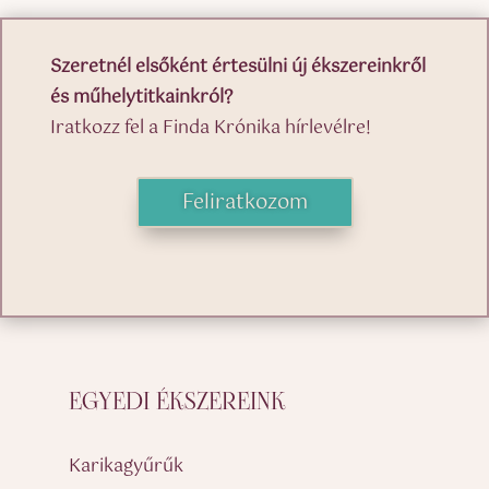
Szeretnél elsőként értesülni új ékszereinkről
és műhelytitkainkról?
Iratkozz fel a Finda Krónika hírlevélre!
Feliratkozom
EGYEDI ÉKSZEREINK
Karikagyűrűk