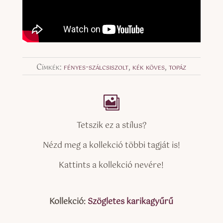
Címkék:
fényes-szálcsiszolt
,
kék köves
,
topáz
Tetszik ez a stílus?
Nézd meg a kollekció többi tagját is!
Kattints a kollekció nevére!
Kollekció:
Szögletes karikagyűrű