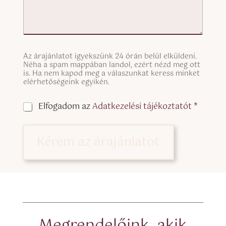
S
Az árajánlatot igyekszünk 24 órán belül elküldeni.
i
Néha a spam mappában landol, ezért nézd meg ott
n
is. Ha nem kapod meg a válaszunkat keress minket
g
elérhetőségeink egyikén.
l
F
e
C
Elfogadom az
Adatkezelési tájékoztatót *
é
L
h
r
i
e
f
n
c
i
Kérem az árajánlatot
e
k
E
T
b
g
e
o
y
x
x
é
t
e
b
(
s
V
c
*
é
o
s
p
Megrendelőink, akik
é