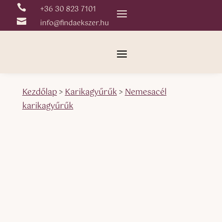

+36 30 823 7101

info@findaekszer.hu
Kezdőlap
>
Karikagyűrűk
>
Nemesacél
karikagyűrűk