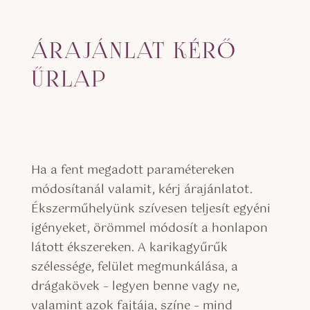
ÁRAJÁNLAT KÉRŐ
ŰRLAP
Ha a fent megadott paramétereken
módosítanál valamit, kérj árajánlatot.
Ékszerműhelyünk szívesen teljesít egyéni
igényeket, örömmel módosít a honlapon
látott ékszereken. A karikagyűrűk
szélessége, felület megmunkálása, a
drágakövek – legyen benne vagy ne,
valamint azok fajtája, színe – mind