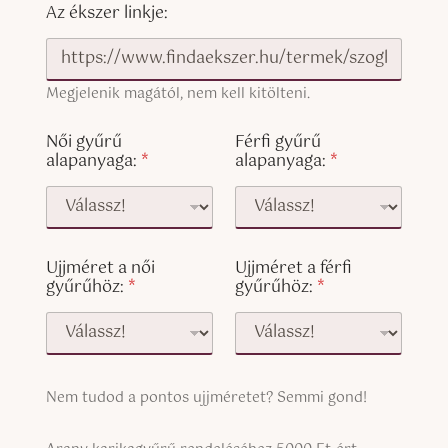
Az ékszer linkje:
Megjelenik magától, nem kell kitölteni.
Női gyűrű
Férfi gyűrű
alapanyaga:
*
alapanyaga:
*
Ujjméret a női
Ujjméret a férfi
gyűrűhöz:
*
gyűrűhöz:
*
S
Nem tudod a pontos ujjméretet? Semmi gond!
i
n
S