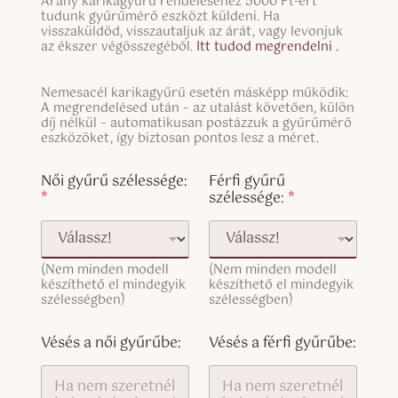
g
Arany karikagyűrű rendeléséhez 5000 Ft-ért
i
tudunk gyűrűmérő eszközt küldeni. Ha
l
n
visszaküldöd, visszautaljuk az árát, vagy levonjuk
e
g
az ékszer végösszegéből.
Itt tudod megrendelni .
L
l
i
e
n
S
Nemesacél karikagyűrű esetén másképp működik:
L
e
i
A megrendelésed után – az utalást követően, külön
i
T
n
díj nélkül – automatikusan postázzuk a gyűrűmérő
n
e
g
eszközöket, így biztosan pontos lesz a méret.
e
x
l
T
t
e
Női gyűrű szélessége:
Férfi gyűrű
e
L
*
szélessége:
*
x
i
t
n
(
e
c
T
o
(Nem minden modell
(Nem minden modell
e
p
készíthető el mindegyik
készíthető el mindegyik
x
y
szélességben)
szélességben)
t
)
(
c
Vésés a női gyűrűbe:
Vésés a férfi gyűrűbe:
o
p
y