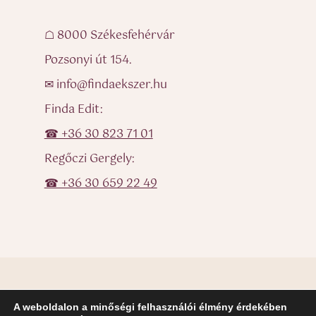
☖ 8000 Székesfehérvár
Pozsonyi út 154.
✉ info@findaekszer.hu
Finda Edit:
☎ +36 30 823 71 01
Regőczi Gergely:
☎ +36 30 659 22 49
A weboldalon a minőségi felhasználói élmény érdekében
© Finda Ékszer – Egyedi ékszerek, karikagyűrűk, eljegyzési