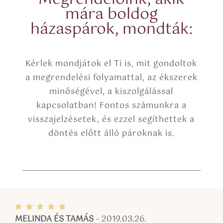
y
s
mára boldog
)
házaspárok, mondták:
Kérlek mondjátok el Ti is, mit gondoltok
a megrendelési folyamattal, az ékszerek
minőségével, a kiszolgálással
kapcsolatban! Fontos számunkra a
visszajelzésetek, és ezzel segíthettek a
döntés előtt álló pároknak is.
MELINDA ÉS TAMÁS
–
2019.03.26.
Értékel
és:
5