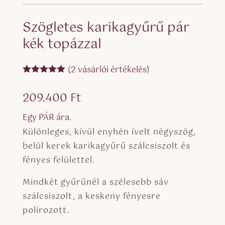
Szögletes karikagyűrű pár
kék topázzal
(
2
vásárlói értékelés)
Értékelés
5.00
az 5-
209.400
Ft
ből,
értékelés
alapján
Egy PÁR ára.
Különleges, kívül enyhén ívelt négyszög,
belül kerek karikagyűrű szálcsiszolt és
fényes felülettel.
Mindkét gyűrűnél a szélesebb sáv
szálcsiszolt, a keskeny fényesre
polírozott.