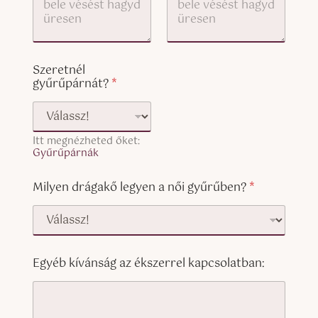
)
Szeretnél
gyűrűpárnát?
*
Itt megnézheted őket:
Gyűrűpárnák
Milyen drágakő legyen a női gyűrűben?
*
Egyéb kívánság az ékszerrel kapcsolatban: