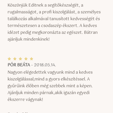
/ 5
Köszönjük Editnek a segítőkészségét, a
rugalmasságot, a profi kiszolgálást, a személyes
találkozás alkalmával tanusított kedvességét és
természetesen a csodaszép ékszert. A kedves
idézet pedig megkoronázta az egészet. Bátran
ajánljuk mindenkinek!
PÓR BEÁTA
–
2018.05.14.
Értékel
és:
5
/ 5
Nagyon elégedettek vagyunk mind a kedves
kiszolgálással,mind a gyors elkészítéssel. A
gyűrűink élőben még szebbek mint a képen.
Ajánljuk minden párnak,akik igazán egyedi
ékszerre vágynak!