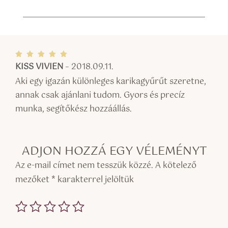
KISS VIVIEN
–
2018.09.11.
Értékel
és:
5
/ 5
Aki egy igazán különleges karikagyűrűt szeretne,
annak csak ajánlani tudom. Gyors és precíz
munka, segítőkész hozzáállás.
ADJON HOZZÁ EGY VÉLEMÉNYT
Az e-mail címet nem tesszük közzé.
A kötelező
mezőket
*
karakterrel jelöltük