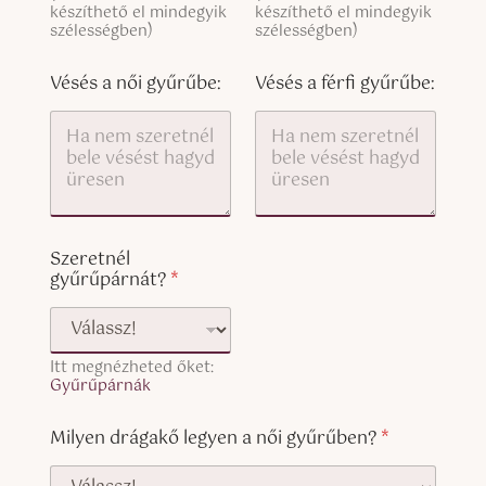
e
p
készíthető el mindegyik
készíthető el mindegyik
x
y
szélességben)
szélességben)
t
)
(
c
Vésés a női gyűrűbe:
Vésés a férfi gyűrűbe:
o
p
y
)
Szeretnél
gyűrűpárnát?
*
Itt megnézheted őket:
Gyűrűpárnák
Milyen drágakő legyen a női gyűrűben?
*