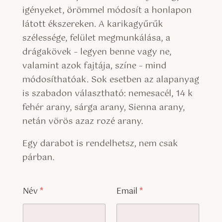
igényeket, örömmel módosít a honlapon
látott ékszereken. A karikagyűrűk
szélessége, felület megmunkálása, a
drágakövek – legyen benne vagy ne,
valamint azok fajtája, színe – mind
módosíthatóak. Sok esetben az alapanyag
is szabadon választható: nemesacél, 14 k
fehér arany, sárga arany, Sienna arany,
netán vörös azaz rozé arany.
Egy darabot is rendelhetsz, nem csak
párban.
a
Név
*
Email
*
l
a
p
a