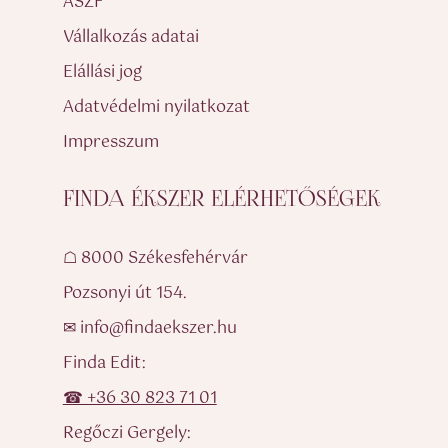
ASZF
Vállalkozás adatai
Elállási jog
Adatvédelmi nyilatkozat
Impresszum
FINDA ÉKSZER ELÉRHETŐSÉGEK
☖ 8000 Székesfehérvár
Pozsonyi út 154.
✉ info@findaekszer.hu
Finda Edit:
☎ +36 30 823 71 01
Regőczi Gergely: