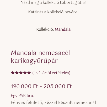
Nézd meg a kollekció többi tagját is!
Kattints a kollekció nevére!
Kollekció:
Mandala
Mandala nemesacél
karikagyűrűpár
(
1
vásárlói értékelés)
Értékelés
5.00
az 5-
Ártartomány:
190.000
Ft
–
205.000
Ft
ből,
értékelés
190.000 Ft
alapján
Egy PÁR ára.
-
Fényes felületű, kézzel készült nemesacél
205.000 Ft