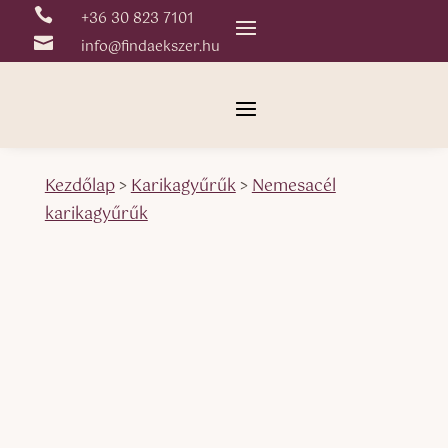

+36 30 823 7101

info@findaekszer.hu
Kezdőlap
>
Karikagyűrűk
>
Nemesacél
karikagyűrűk