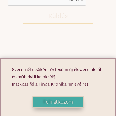
Küldés
Szeretnél elsőként értesülni új ékszereinkről
és műhelytitkainkról?
Iratkozz fel a Finda Krónika hírlevélre!
Feliratkozom