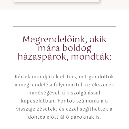
e
o
x
x
t
e
(
s
c
*
o
p
Megrendelőink, akik
y
mára boldog
)
házaspárok, mondták:
Kérlek mondjátok el Ti is, mit gondoltok
a megrendelési folyamattal, az ékszerek
minőségével, a kiszolgálással
kapcsolatban! Fontos számunkra a
visszajelzésetek, és ezzel segíthettek a
döntés előtt álló pároknak is.