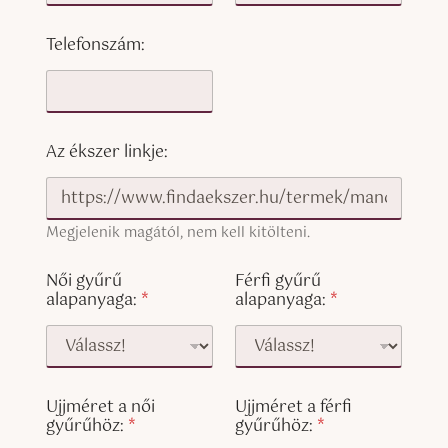
n
y
Telefonszám:
a
g
a
:
a
l
Az ékszer linkje:
a
p
a
n
Megjelenik magától, nem kell kitölteni.
y
a
Női gyűrű
Férfi gyűrű
g
alapanyaga:
*
alapanyaga:
*
a
:
a
Ujjméret a női
Ujjméret a férfi
gyűrűhöz:
*
gyűrűhöz:
*