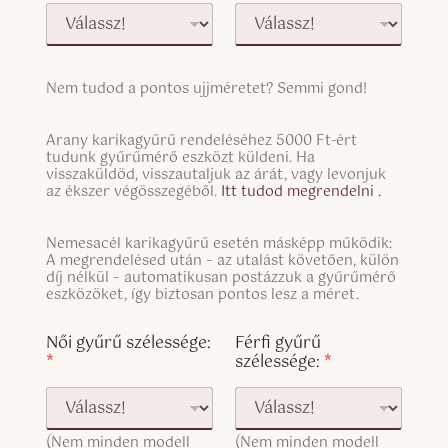
S
Nem tudod a pontos ujjméretet? Semmi gond!
i
n
S
g
Arany karikagyűrű rendeléséhez 5000 Ft-ért
i
tudunk gyűrűmérő eszközt küldeni. Ha
l
n
visszaküldöd, visszautaljuk az árát, vagy levonjuk
e
g
az ékszer végösszegéből.
Itt tudod megrendelni .
L
l
i
e
n
S
Nemesacél karikagyűrű esetén másképp működik:
L
e
i
A megrendelésed után – az utalást követően, külön
i
T
n
díj nélkül – automatikusan postázzuk a gyűrűmérő
n
e
g
eszközöket, így biztosan pontos lesz a méret.
e
x
l
T
t
e
Női gyűrű szélessége:
Férfi gyűrű
e
L
*
szélessége:
*
x
i
t
n
(
e
c
T
o
(Nem minden modell
(Nem minden modell