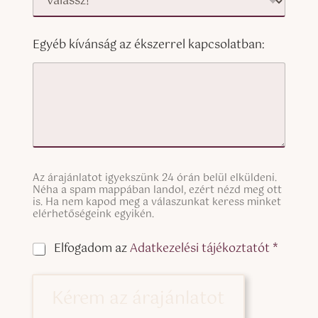
Egyéb kívánság az ékszerrel kapcsolatban:
S
Az árajánlatot igyekszünk 24 órán belül elküldeni.
i
Néha a spam mappában landol, ezért nézd meg ott
n
is. Ha nem kapod meg a válaszunkat keress minket
g
elérhetőségeink egyikén.
l
e
C
Elfogadom az
Adatkezelési tájékoztatót *
L
h
i
e
n
c
Kérem az árajánlatot
e
k
T
b