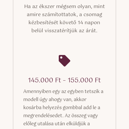
Ha az ékszer mégsem olyan, mint
amire számítottatok, a csomag
kézbesítését követő 14 napon
belül visszatérítjük az árát.

Ártarto
145.000
Ft
–
155.000
Ft
145.000 
Amennyiben egy az egyben tetszik a
-
modell úgy ahogy van, akkor
155.000 
kosárba helyezés gombbal add le a
megrendelésedet. Az összeg vagy
előleg utalása után elküldjük a