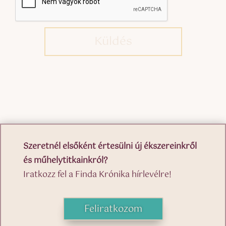
Küldés
Szeretnél elsőként értesülni új ékszereinkről
és műhelytitkainkról?
Iratkozz fel a Finda Krónika hírlevélre!
Feliratkozom