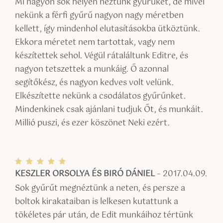
Mi nagyon sok helyen néztünk gyűrűket, de mivel
nekünk a férfi gyűrű nagyon nagy méretben
kellett, így mindenhol elutasításokba ütköztünk.
Ekkora méretet nem tartottak, vagy nem
készítettek sehol. Végül rátaláltunk Editre, és
nagyon tetszettek a munkáig. Ő azonnal
segítőkész, és nagyon kedves volt velünk.
Elkészítette nekünk a csodálatos gyűrűnket.
Mindenkinek csak ajánlani tudjuk Őt, és munkáit.
Millió puszi, és ezer köszönet Neki ezért.
KESZLER ORSOLYA ÉS BIRÓ DÁNIEL
–
2017.04.09.
Értékel
és:
5
/ 5
Sok gyűrűt megnéztünk a neten, és persze a
boltok kirakataiban is lelkesen kutattunk a
tökéletes pár után, de Edit munkáihoz tértünk