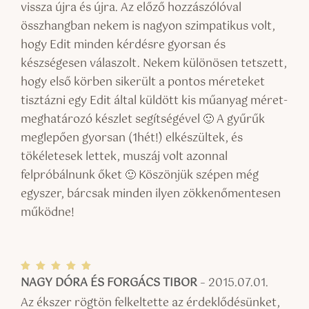
vissza újra és újra. Az előző hozzászólóval
összhangban nekem is nagyon szimpatikus volt,
hogy Edit minden kérdésre gyorsan és
készségesen válaszolt. Nekem különösen tetszett,
hogy első körben sikerült a pontos méreteket
tisztázni egy Edit által küldött kis műanyag méret-
meghatározó készlet segítségével 🙂 A gyűrűk
meglepően gyorsan (1hét!) elkészültek, és
tökéletesek lettek, muszáj volt azonnal
felpróbálnunk őket 🙂 Köszönjük szépen még
egyszer, bárcsak minden ilyen zökkenőmentesen
működne!
NAGY DÓRA ÉS FORGÁCS TIBOR
–
2015.07.01.
Értékel
és:
5
/ 5
Az ékszer rögtön felkeltette az érdeklődésünket,