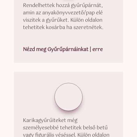
Rendelhettek hozzá gyűrűpárnát,
amin az anyakönyvvezető/pap elé
viszitek a gyűrűket. Külön oldalon
tehetitek kosárba ha szeretnétek.
Nézd meg Gyűrűpárnáinkat | erre
Karikagyűrűiteket még
személyesebbé tehetitek belső betű
vagy figurális véséssel. Külön oldalon