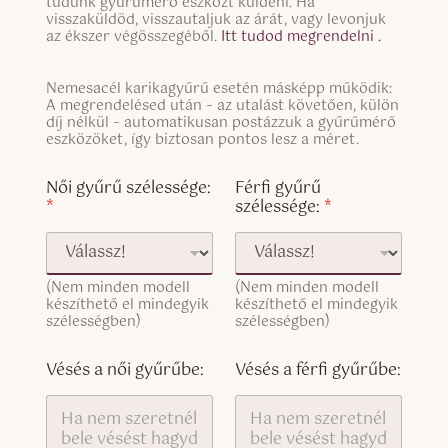
i
tudunk gyűrűmérő eszközt küldeni. Ha
l
n
visszaküldöd, visszautaljuk az árát, vagy levonjuk
e
g
az ékszer végösszegéből.
Itt tudod megrendelni .
L
l
i
e
n
S
Nemesacél karikagyűrű esetén másképp működik:
L
e
i
A megrendelésed után – az utalást követően, külön
i
T
n
díj nélkül – automatikusan postázzuk a gyűrűmérő
n
e
g
eszközöket, így biztosan pontos lesz a méret.
e
x
l
T
t
e
Női gyűrű szélessége:
Férfi gyűrű
e
L
*
szélessége:
*
x
i
t
n
(
e
c
T
o
(Nem minden modell
(Nem minden modell
e
p
készíthető el mindegyik
készíthető el mindegyik
x
y
szélességben)
szélességben)
t
)
(
c
Vésés a női gyűrűbe:
Vésés a férfi gyűrűbe:
o
p
y
)