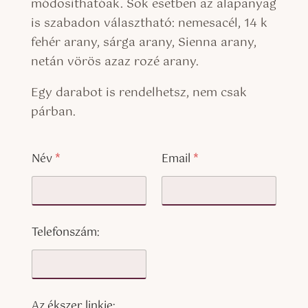
módosíthatóak. Sok esetben az alapanyag
is szabadon választható: nemesacél, 14 k
fehér arany, sárga arany, Sienna arany,
netán vörös azaz rozé arany.
Egy darabot is rendelhetsz, nem csak
párban.
a
Név
*
Email
*
f
é
r
f
i
g
Telefonszám:
y
ű
r
ű
Az ékszer linkje: