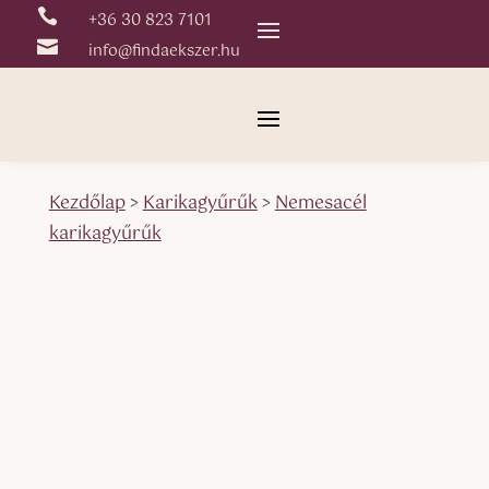

+36 30 823 7101

info@findaekszer.hu
Kezdőlap
>
Karikagyűrűk
>
Nemesacél
karikagyűrűk