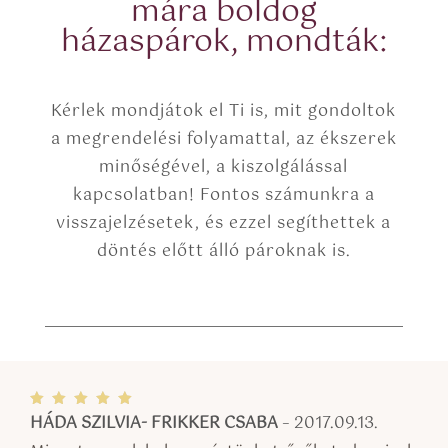
mára boldog
)
házaspárok, mondták:
Kérlek mondjátok el Ti is, mit gondoltok
a megrendelési folyamattal, az ékszerek
minőségével, a kiszolgálással
kapcsolatban! Fontos számunkra a
visszajelzésetek, és ezzel segíthettek a
döntés előtt álló pároknak is.
HÁDA SZILVIA- FRIKKER CSABA
–
2017.09.13.
Értékel
és:
5
/ 5