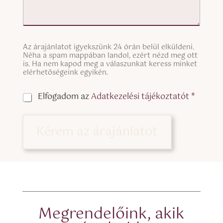
S
Az árajánlatot igyekszünk 24 órán belül elküldeni.
i
Néha a spam mappában landol, ezért nézd meg ott
n
is. Ha nem kapod meg a válaszunkat keress minket
g
elérhetőségeink egyikén.
l
e
C
Elfogadom az
Adatkezelési tájékoztatót *
L
h
i
e
n
c
Kérem az árajánlatot
e
k
T
b
e
o
x
x
t
e
(
s
c
*
o
p
Megrendelőink, akik
y