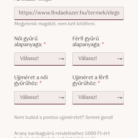
Megjelenik magától, nem kell kitölteni.
Női gyűrű
Férfi gyűrű
alapanyaga:
*
alapanyaga:
*
Ujjméret a női
Ujjméret a férfi
gyűrűhöz:
*
gyűrűhöz:
*
S
Nem tudod a pontos ujjméretet? Semmi gond!
i
n
S
g
Arany karikagyűrű rendeléséhez 5000 Ft-ért