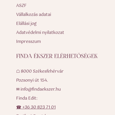
ASZF
Vállalkozás adatai
Elállási jog
Adatvédelmi nyilatkozat
Impresszum
FINDA ÉKSZER ELÉRHETŐSÉGEK
☖ 8000 Székesfehérvár
Pozsonyi út 154.
✉ info@findaekszer.hu
Finda Edit:
☎ +36 30 823 71 01