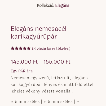
Kollekció:
Elegáns
Elegáns nemesacél
karikagyűrűpár
(
3
vásárlói értékelés)
Értékelés
5.00
az 5-
Ártartomány:
145.000
Ft
–
155.000
Ft
ből,
értékelés
145.000 Ft
alapján
Egy PÁR ára.
-
Nemesen egyszerű, letisztult, elegáns
155.000 Ft
karikagyűrűpár fényes és matt felülettel
lehelet vékony vésett vonallal.
♀ 6 mm széles | ♂ 6 mm széles | ⚭