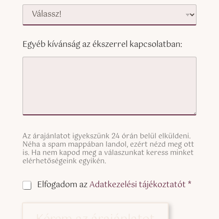
Egyéb kívánság az ékszerrel kapcsolatban:
S
Az árajánlatot igyekszünk 24 órán belül elküldeni.
i
Néha a spam mappában landol, ezért nézd meg ott
n
is. Ha nem kapod meg a válaszunkat keress minket
g
elérhetőségeink egyikén.
l
e
C
Elfogadom az
Adatkezelési tájékoztatót *
L
h
i
e
n
c
e