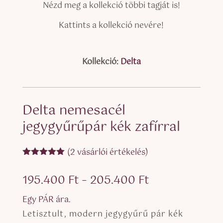
Nézd meg a kollekció többi tagját is!
Kattints a kollekció nevére!
Kollekció:
Delta
Delta nemesacél
jegygyűrűpár kék zafírral
(
2
vásárlói értékelés)
Értékelés
5.00
az 5-
Ártartomány:
195.400
Ft
–
205.400
Ft
ből,
értékelés
195.400 Ft
alapján
Egy PÁR ára.
-
Letisztult, modern jegygyűrű pár kék
205.400 Ft