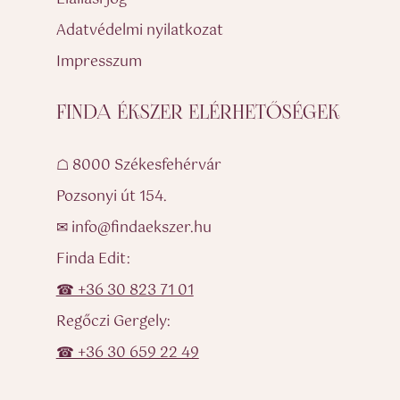
Adatvédelmi nyilatkozat
Impresszum
FINDA ÉKSZER ELÉRHETŐSÉGEK
☖ 8000 Székesfehérvár
Pozsonyi út 154.
✉ info@findaekszer.hu
Finda Edit:
☎ +36 30 823 71 01
Regőczi Gergely:
☎ +36 30 659 22 49