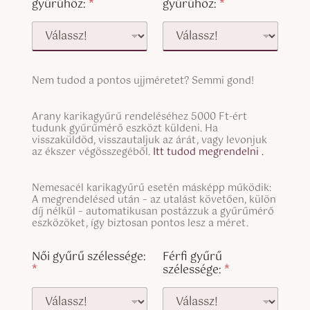
gyűrűhöz:
*
gyűrűhöz:
*
S
Nem tudod a pontos ujjméretet? Semmi gond!
i
n
S
g
Arany karikagyűrű rendeléséhez 5000 Ft-ért
i
tudunk gyűrűmérő eszközt küldeni. Ha
l
n
visszaküldöd, visszautaljuk az árát, vagy levonjuk
e
g
az ékszer végösszegéből.
Itt tudod megrendelni .
L
l
i
e
n
S
Nemesacél karikagyűrű esetén másképp működik:
L
e
i
A megrendelésed után – az utalást követően, külön
i
T
n
díj nélkül – automatikusan postázzuk a gyűrűmérő
n
e
g
eszközöket, így biztosan pontos lesz a méret.
e
x
l
T
g
t
e
Női gyűrű szélessége:
Férfi gyűrű
e
y
L
*
szélessége:
*
x
ű
i
t
r
n
(
ű
e