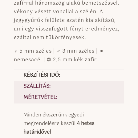
zafírral háromszög alakú bemetszéssel,
vékony vésett vonallal a szélén. A
jegygyűrűk felülete szatén kialakítású,
ami egy visszafogott fényt eredményez,
ezáltal nem tükörfényesek.
♀ 5 mm széles | ♂ 3 mm széles | ⚭
nemesacél | ❂ 2.5 mm kék zafír
KÉSZÍTÉSI IDŐ:
SZÁLLÍTÁS:
MÉRETVÉTEL:
Minden ékszerünk egyedi
megrendelésre készül
4 hetes
határidővel