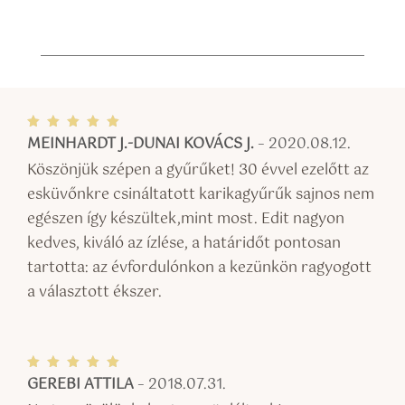
MEINHARDT J.-DUNAI KOVÁCS J.
–
2020.08.12.
Értékel
és:
5
/ 5
Köszönjük szépen a gyűrűket! 30 évvel ezelőtt az
esküvőnkre csináltatott karikagyűrűk sajnos nem
egészen így készültek,mint most. Edit nagyon
kedves, kiváló az ízlése, a határidőt pontosan
tartotta: az évfordulónkon a kezünkön ragyogott
a választott ékszer.
GEREBI ATTILA
–
2018.07.31.
Értékel
és:
5
/ 5