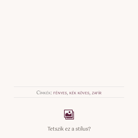
Címkék:
fényes
,
kék köves
,
zafír
Tetszik ez a stílus?