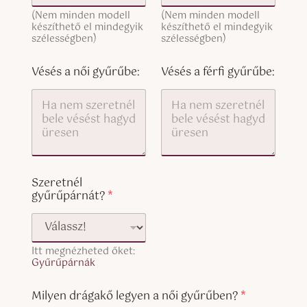
c
h
T
o
ö
(Nem minden modell
(Nem minden modell
e
p
készíthető el mindegyik
készíthető el mindegyik
z
x
y
szélességben)
szélességben)
:
t
)
T
(
e
c
Vésés a női gyűrűbe:
Vésés a férfi gyűrűbe:
x
o
t
p
n
y
ő
)
i
Szeretnél
gyűrűpárnát?
*
Itt megnézheted őket:
Gyűrűpárnák
Milyen drágakő legyen a női gyűrűben?
*