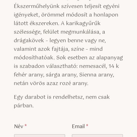
Ékszerműhelyünk szívesen teljesít egyéni
igényeket, örömmel módosít a honlapon
látott ékszereken. A karikagyűrűk
szélessége, felület megmunkálása, a
drágakövek – legyen benne vagy ne,
valamint azok fajtája, színe – mind
módosíthatóak. Sok esetben az alapanyag
is szabadon választható: nemesacél, 14 k
fehér arany, sárga arany, Sienna arany,
netán vörös azaz rozé arany.
Egy darabot is rendelhetsz, nem csak
párban.
Név
*
Email
*