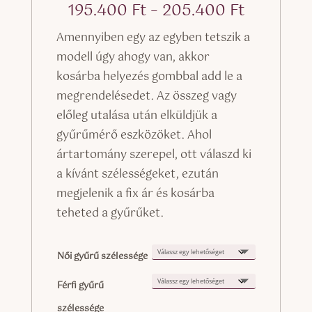
Ártarto
195.400
Ft
–
205.400
Ft
195.400 
Amennyiben egy az egyben tetszik a
-
modell úgy ahogy van, akkor
205.400 
kosárba helyezés gombbal add le a
megrendelésedet. Az összeg vagy
előleg utalása után elküldjük a
gyűrűmérő eszközöket. Ahol
ártartomány szerepel, ott válaszd ki
a kívánt szélességeket, ezután
megjelenik a fix ár és kosárba
teheted a gyűrűket.
Női gyűrű szélessége
Férfi gyűrű
szélessége