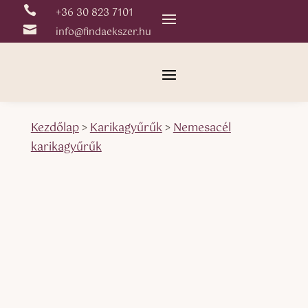

+36 30 823 7101

info@findaekszer.hu
Kezdőlap
>
Karikagyűrűk
>
Nemesacél
karikagyűrűk