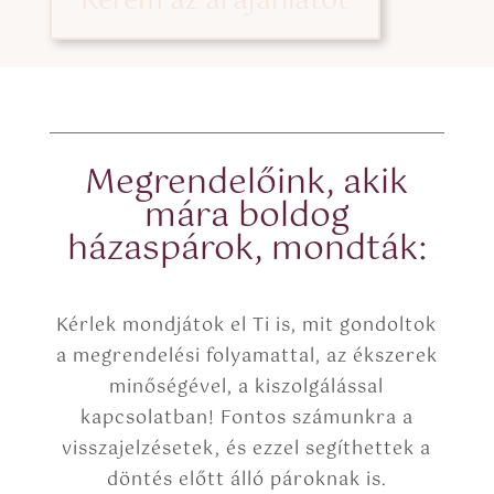
Kérem az árajánlatot
k
T
b
e
o
x
x
t
e
(
s
c
*
o
p
Megrendelőink, akik
y
mára boldog
)
házaspárok, mondták:
Kérlek mondjátok el Ti is, mit gondoltok
a megrendelési folyamattal, az ékszerek
minőségével, a kiszolgálással
kapcsolatban! Fontos számunkra a
visszajelzésetek, és ezzel segíthettek a
döntés előtt álló pároknak is.