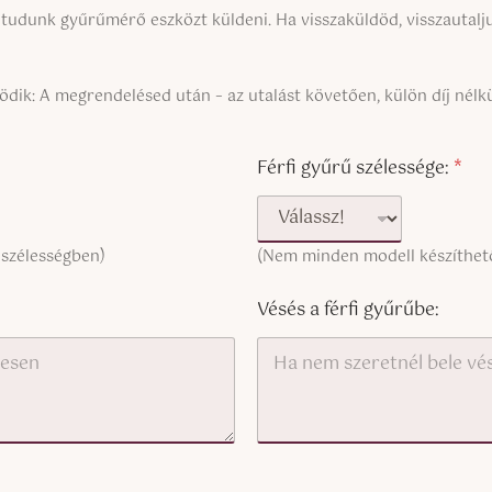
udunk gyűrűmérő eszközt küldeni. Ha visszaküldöd, visszautaljuk
ik: A megrendelésed után – az utalást követően, külön díj nél
Férfi gyűrű szélessége:
*
 szélességben)
(Nem minden modell készíthető
Vésés a férfi gyűrűbe: