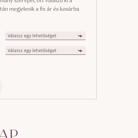
mány szerepel, ott válaszd ki a
tán megjelenik a fix ár és kosárba
LAP