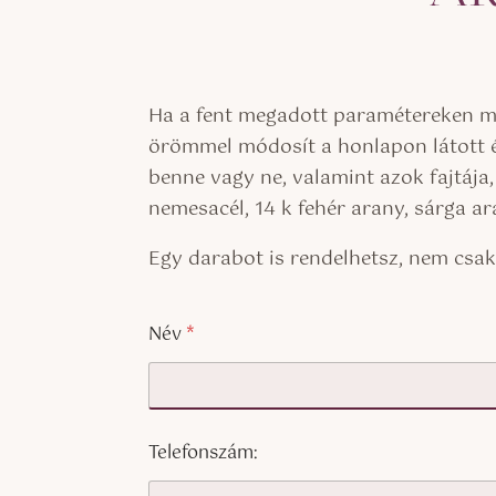
Ha a fent megadott paramétereken mód
örömmel módosít a honlapon látott é
benne vagy ne, valamint azok fajtája
nemesacél, 14 k fehér arany, sárga a
Egy darabot is rendelhetsz, nem csa
Név
*
Telefonszám: