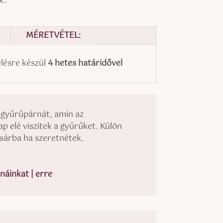
k.
MÉRETVÉTEL:
ésre készül
4 hetes határidővel
 gyűrűpárnát, amin az
 elé viszitek a gyűrűket. Külön
osárba ha szeretnétek.
áinkat | erre