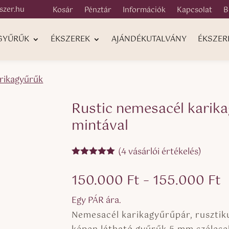
szer.hu
Kosár
Pénztár
Információk
Kapcsolat
B
 GYŰRŰK
ÉKSZEREK
AJÁNDÉKUTALVÁNY
ÉKSZER
rikagyűrűk
Rustic nemesacél karika
mintával
(
4
vásárlói értékelés)
Értékelés
5.00
az 5-
Á
150.000
Ft
–
155.000
Ft
ből,
értékelés
1
alapján
Egy PÁR ára.
-
Nemesacél karikagyűrűpár, rusztikus
1