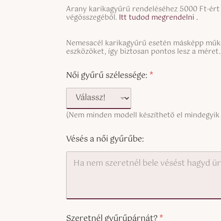
n
S
g
Arany karikagyűrű rendeléséhez 5000 Ft-ért t
i
végösszegéből.
Itt tudod megrendelni .
l
n
e
g
L
S
Nemesacél karikagyűrű esetén másképp működ
l
i
i
eszközöket, így biztosan pontos lesz a méret.
e
n
n
L
e
g
i
T
Női gyűrű szélessége:
*
l
n
e
e
e
x
L
T
t
i
e
n
(Nem minden modell készíthető el mindegyik
x
e
t
T
(
Vésés a női gyűrűbe:
e
c
x
o
t
p
(
y
c
)
o
p
y
Szeretnél gyűrűpárnát?
*
)