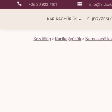


+36 30 823 7101
info@findaek
KARIKAGYŰRŰK
ELJEGYZÉSI
Kezdőlap
>
Karikagyűrűk
>
Nemesacél ka