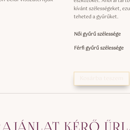
eszközöket. Ahol ártarto
kívánt szélességeket, ezu
teheted a gyűrűket.
Női gyűrű szélessége
Férfi gyűrű szélessége
Kosárba teszem
AJÁNLAT KÉRŐ ŰR