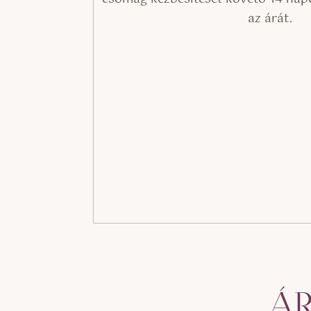
az árát.
ÁR