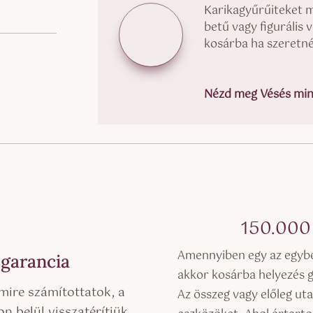
Karikagyűrűiteket 
betű vagy figurális 
kosárba ha szeretné
Nézd meg Vésés mint
150.00
Amennyiben egy az egyben
 garancia
akkor kosárba helyezés 
mire számítottatok, a
Az összeg vagy előleg ut
n belül visszatérítjük