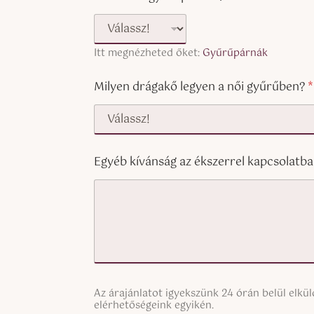
Itt megnézheted őket:
Gyűrűpárnák
Milyen drágakő legyen a női gyűrűben?
*
Egyéb kívánság az ékszerrel kapcsolatba
S
Az árajánlatot igyekszünk 24 órán belül elk
i
elérhetőségeink egyikén.