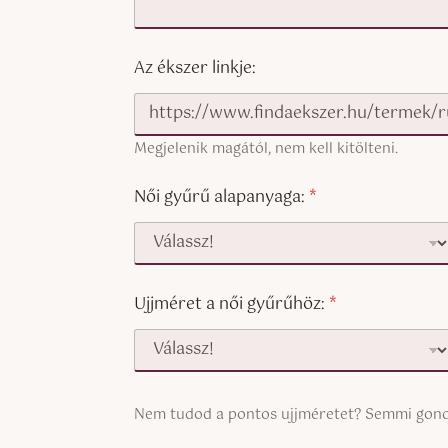
Az ékszer linkje:
Megjelenik magától, nem kell kitölteni.
Női gyűrű alapanyaga:
*
Ujjméret a női gyűrűhöz:
*
S
Nem tudod a pontos ujjméretet? Semmi gond
i