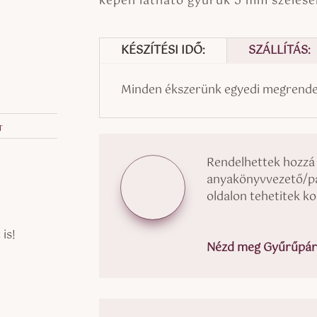
képen látható gyűrűk 5 mm szélese
KÉSZÍTÉSI IDŐ:
SZÁLLÍTÁS:
Minden ékszerünk egyedi megrendel
t
Rendelhettek hozzá
anyakönyvvezető/pap
oldalon tehetitek k
is!
Nézd meg Gyűrűpárn