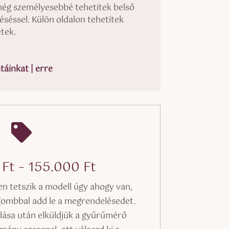
még személyesebbé tehetitek belső
véséssel. Külön oldalon tehetitek
tek.
áinkat | erre

Ártartomány:
0
Ft
–
155.000
Ft
150.000 Ft
 tetszik a modell úgy ahogy van,
-
gombbal add le a megrendelésedet.
155.000 Ft
alása után elküldjük a gyűrűmérő