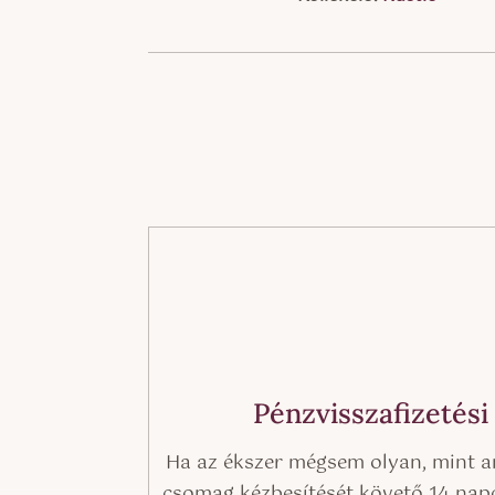
Pénzvisszafizetési
Ha az ékszer mégsem olyan, mint a
csomag kézbesítését követő 14 napo