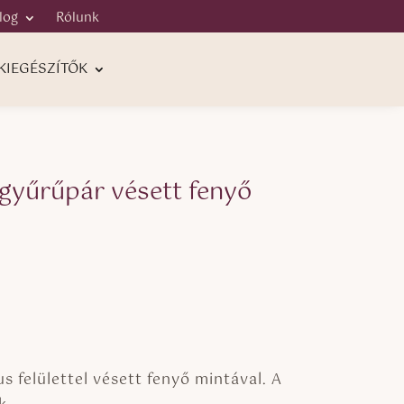
log
Rólunk
KIEGÉSZÍTŐK
gyűrűpár vésett fenyő
rtartomány:
50.000 Ft
 felülettel vésett fenyő mintával. A
55.000 Ft