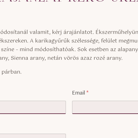
osítanál valamit, kérj árajánlatot. Ékszerműhelyünk 
kszereken. A karikagyűrűk szélessége, felület megmu
, színe – mind módosíthatóak. Sok esetben az alapan
rany, Sienna arany, netán vörös azaz rozé arany.
k párban.
Email
*