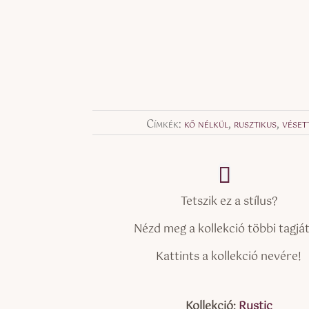
Címkék:
kő nélkül
,
rusztikus
,
véset
Tetszik ez a stílus?
Nézd meg a kollekció többi tagját 
Kattints a kollekció nevére!
Kollekció:
Rustic