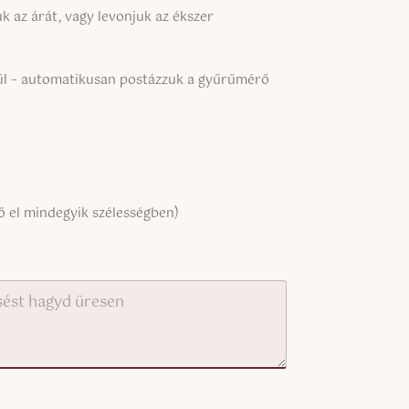
z
e
 az árát, vagy levonjuk az ékszer
r
kül – automatikusan postázzuk a gyűrűmérő
 el mindegyik szélességben)