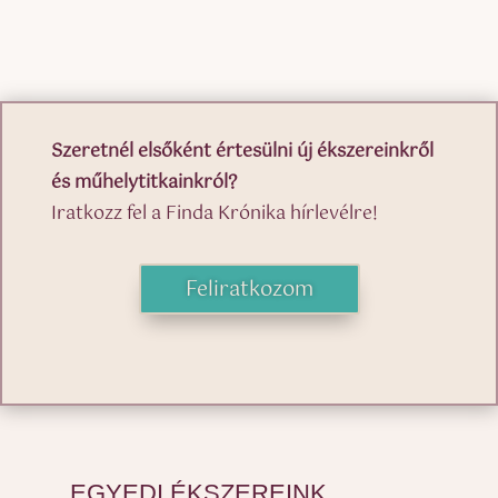
Szeretnél elsőként értesülni új ékszereinkről
és műhelytitkainkról?
Iratkozz fel a Finda Krónika hírlevélre!
Feliratkozom
EGYEDI ÉKSZEREINK