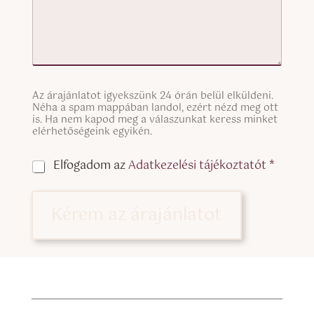
S
Az árajánlatot igyekszünk 24 órán belül elküldeni.
i
Néha a spam mappában landol, ezért nézd meg ott
n
is. Ha nem kapod meg a válaszunkat keress minket
g
elérhetőségeink egyikén.
l
e
C
Elfogadom az
Adatkezelési tájékoztatót *
L
h
i
e
n
c
Kérem az árajánlatot
e
k
T
b
e
o
x
x
t
e
(
s
c
*
o