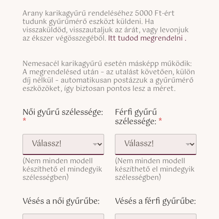
n
S
g
Arany karikagyűrű rendeléséhez 5000 Ft-ért
i
tudunk gyűrűmérő eszközt küldeni. Ha
l
n
visszaküldöd, visszautaljuk az árát, vagy levonjuk
e
g
az ékszer végösszegéből.
Itt tudod megrendelni .
L
l
i
e
n
S
Nemesacél karikagyűrű esetén másképp működik:
L
e
i
A megrendelésed után – az utalást követően, külön
i
T
n
díj nélkül – automatikusan postázzuk a gyűrűmérő
n
e
g
eszközöket, így biztosan pontos lesz a méret.
e
x
l
T
a
t
e
Női gyűrű szélessége:
Férfi gyűrű
e
g
L
*
szélessége:
*
x
y
i
t
ű
n
(
r
e
c
ű
T
o
n
(Nem minden modell
(Nem minden modell
e
p
készíthető el mindegyik
készíthető el mindegyik
ő
x
y
szélességben)
szélességben)
i
t
)
(
c
Vésés a női gyűrűbe:
Vésés a férfi gyűrűbe:
o