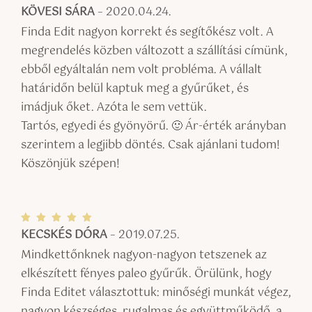
KÖVESI SÁRA
–
2020.04.24.
Értékel
és:
5
/ 5
Finda Edit nagyon korrekt és segítőkész volt. A
megrendelés közben változott a szállítási címünk,
ebből egyáltalán nem volt probléma. A vállalt
határidőn belül kaptuk meg a gyűrűket, és
imádjuk őket. Azóta le sem vettük.
Tartós, egyedi és gyönyörű. 🙂 Ár-érték arányban
szerintem a legjibb döntés. Csak ajánlani tudom!
Köszönjük szépen!
KECSKÉS DÓRA
–
2019.07.25.
Értékel
és:
5
/ 5
Mindkettőnknek nagyon-nagyon tetszenek az
elkészített fényes paleo gyűrűk. Örülünk, hogy
Finda Editet választottuk: minőségi munkát végez,
nagyon készséges, rugalmas és együttműködő, a