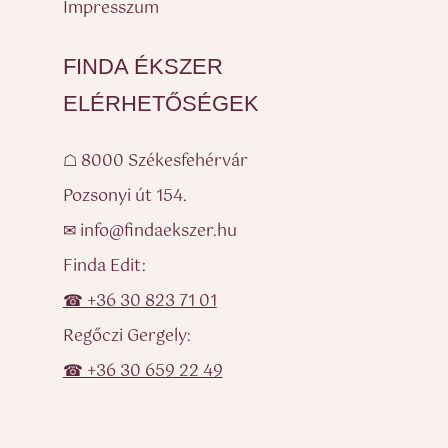
Impresszum
FINDA ÉKSZER
ELÉRHETŐSÉGEK
☖ 8000 Székesfehérvár
Pozsonyi út 154.
✉ info@findaekszer.hu
Finda Edit:
☎ +36 30 823 71 01
Regőczi Gergely:
☎ +36 30 659 22 49