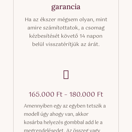
garancia
Ha az ékszer mégsem olyan, mint
amire számítottatok, a csomag
kézbesítését követő 14 napon
belül visszatérítjük az árát.

Ártarto
165.000
Ft
–
180.000
Ft
165.000 
Amennyiben egy az egyben tetszik a
-
modell úgy ahogy van, akkor
180.000 
kosárba helyezés gombbal add le a
megrendelésedet. Az összeg vagy