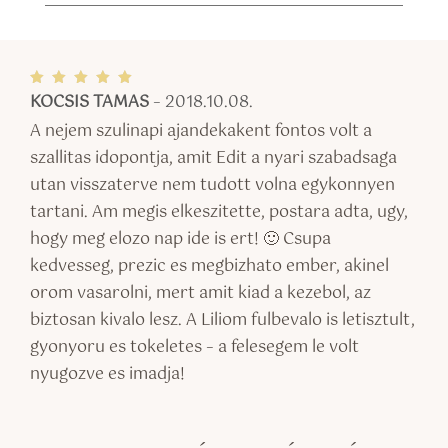
KOCSIS TAMAS
–
2018.10.08.
Értékel
és:
5
/ 5
A nejem szulinapi ajandekakent fontos volt a
szallitas idopontja, amit Edit a nyari szabadsaga
utan visszaterve nem tudott volna egykonnyen
tartani. Am megis elkeszitette, postara adta, ugy,
hogy meg elozo nap ide is ert! 🙂 Csupa
kedvesseg, prezic es megbizhato ember, akinel
orom vasarolni, mert amit kiad a kezebol, az
biztosan kivalo lesz. A Liliom fulbevalo is letisztult,
gyonyoru es tokeletes – a felesegem le volt
nyugozve es imadja!