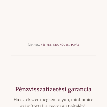
Címkék:
fényes
,
kék köves
,
topáz
Pénzvisszafizetési garancia
Ha az ékszer mégsem olyan, mint amire
számítottál, a csomag átvételétől