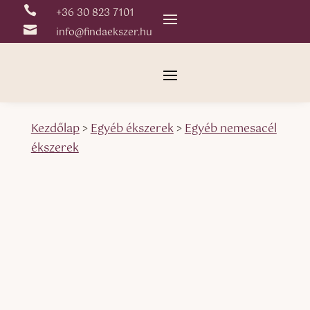

+36 30 823 7101

info@findaekszer.hu
Kezdőlap
>
Egyéb ékszerek
>
Egyéb nemesacél
ékszerek