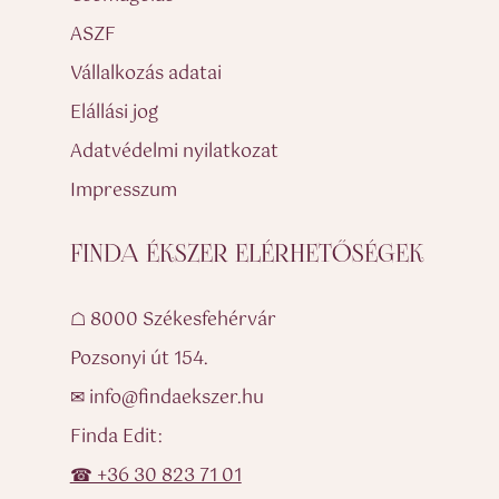
ASZF
Vállalkozás adatai
Elállási jog
Adatvédelmi nyilatkozat
Impresszum
FINDA ÉKSZER ELÉRHETŐSÉGEK
☖ 8000 Székesfehérvár
Pozsonyi út 154.
✉ info@findaekszer.hu
Finda Edit:
☎ +36 30 823 71 01