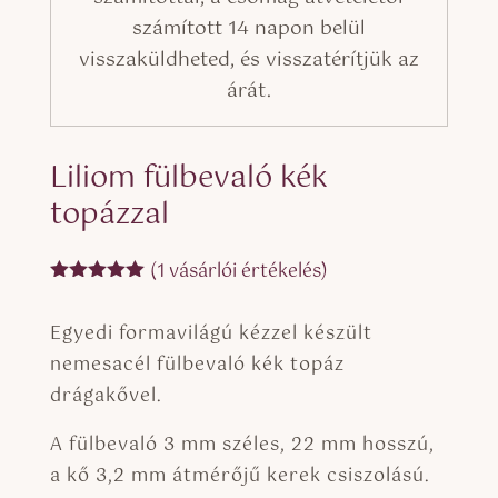
számított 14 napon belül
visszaküldheted, és visszatérítjük az
árát.
Liliom fülbevaló kék
topázzal
(
1
vásárlói értékelés)
Értékelés
5.00
az 5-
Egyedi formavilágú kézzel készült
ből,
értékelés
nemesacél fülbevaló kék topáz
alapján
drágakővel.
A fülbevaló 3 mm széles, 22 mm hosszú,
a kő 3,2 mm átmérőjű kerek csiszolású.