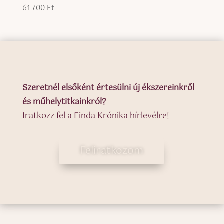
61.700
Ft
Értékelés:
5.00
/ 5
Szeretnél elsőként értesülni új ékszereinkről
és műhelytitkainkról?
Iratkozz fel a Finda Krónika hírlevélre!
Feliratkozom