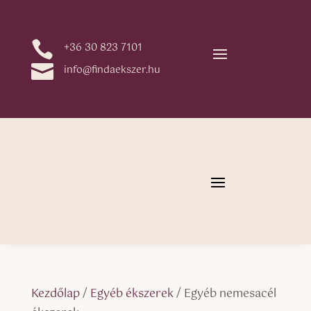

+36 30 823 7101

info@findaekszer.hu
Kezdőlap
/
Egyéb ékszerek
/ Egyéb nemesacél