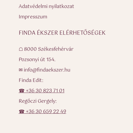
Adatvédelmi nyilatkozat
Impresszum
FINDA ÉKSZER ELÉRHETŐSÉGEK
☖ 8000 Székesfehérvár
Pozsonyi út 154.
✉ info@findaekszer.hu
Finda Edit:
☎ +36 30 823 71 01
Regőczi Gergely:
☎ +36 30 659 22 49