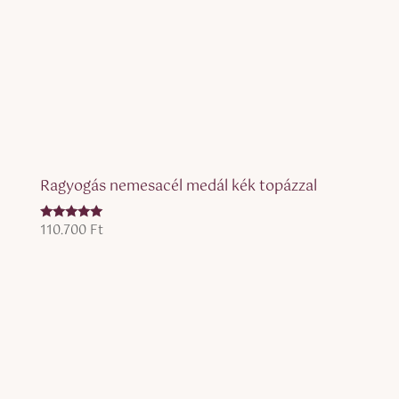
Ragyogás nemesacél medál kék topázzal
110.700
Ft
Értékelés:
5.00
/ 5