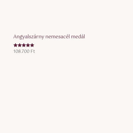
Angyalszárny nemesacél medál
108.700
Ft
Értékelés:
5.00
/ 5