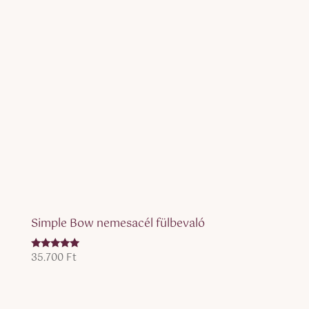
Simple Bow nemesacél fülbevaló
35.700
Ft
Értékelés:
5.00
/ 5