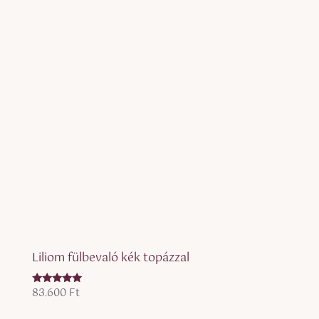
Liliom fülbevaló kék topázzal
83.600
Ft
Értékelés:
5.00
/ 5