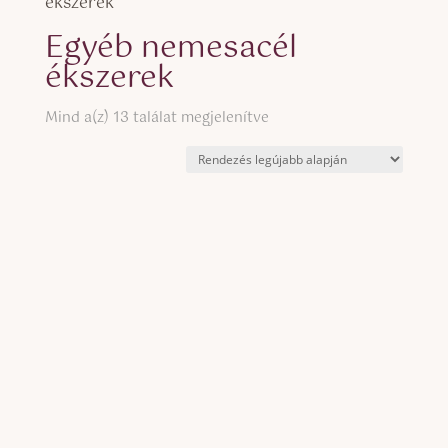
ékszerek
Egyéb nemesacél
ékszerek
Sorted
Mind a(z) 13 találat megjelenítve
by
latest