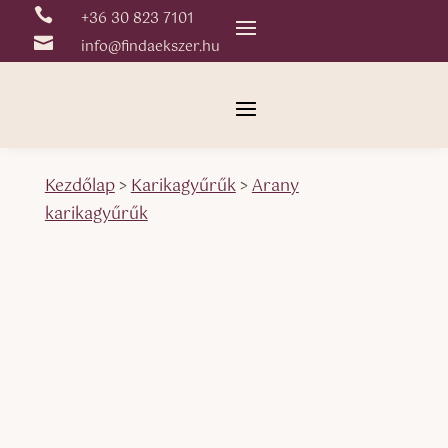

+36 30 823 7101

info@findaekszer.hu
Kezdőlap
>
Karikagyűrűk
>
Arany
karikagyűrűk