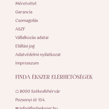
Méretvétel
Garancia
Csomagolás
ASZF
Vállalkozás adatai
Elállási jog
Adatvédelmi nyilatkozat
Impresszum
FINDA ÉKSZER ELÉRHETŐSÉGEK
☖ 8000 Székesfehérvár
Pozsonyi út 154.
✉ info@findaekszer.hu