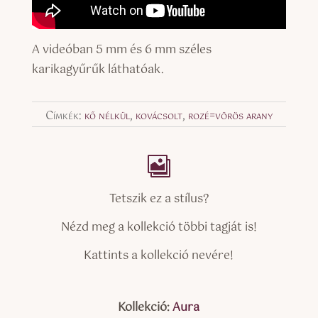
A videóban 5 mm és 6 mm széles
karikagyűrűk láthatóak.
Címkék:
kő nélkül
,
kovácsolt
,
rozé=vörös arany
Tetszik ez a stílus?
Nézd meg a kollekció többi tagját is!
Kattints a kollekció nevére!
Kollekció:
Aura