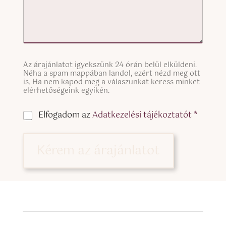
S
Az árajánlatot igyekszünk 24 órán belül elküldeni.
i
Néha a spam mappában landol, ezért nézd meg ott
n
is. Ha nem kapod meg a válaszunkat keress minket
g
elérhetőségeink egyikén.
l
a
e
C
Elfogadom az
Adatkezelési tájékoztatót *
l
L
h
a
i
e
p
n
c
a
Kérem az árajánlatot
e
k
n
T
b
y
e
o
a
x
x
g
t
e
a
(
s
:
c
*
*
o
g
p