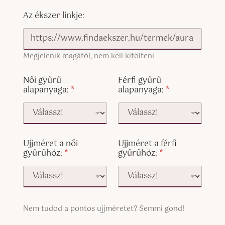
Az ékszer linkje:
Megjelenik magától, nem kell kitölteni.
Női gyűrű
Férfi gyűrű
alapanyaga:
*
alapanyaga:
*
Ujjméret a női
Ujjméret a férfi
gyűrűhöz:
*
gyűrűhöz:
*
S
Nem tudod a pontos ujjméretet? Semmi gond!
i