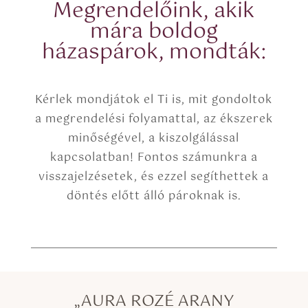
Megrendelőink, akik
y
y
ű
mára boldog
)
r
házaspárok, mondták:
ű
b
e
:
Kérlek mondjátok el Ti is, mit gondoltok
a megrendelési folyamattal, az ékszerek
minőségével, a kiszolgálással
kapcsolatban! Fontos számunkra a
visszajelzésetek, és ezzel segíthettek a
döntés előtt álló pároknak is.
„AURA ROZÉ ARANY