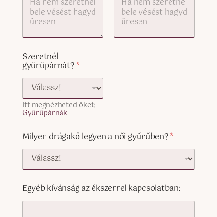
y
)
Szeretnél
gyűrűpárnát?
*
Itt megnézheted őket:
Gyűrűpárnák
Milyen drágakő legyen a női gyűrűben?
*
Egyéb kívánság az ékszerrel kapcsolatban: