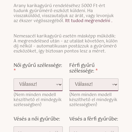
n
S
g
Arany karikagyűrű rendeléséhez 5000 Ft-ért
i
tudunk gyűrűmérő eszközt küldeni. Ha
l
n
visszaküldöd, visszautaljuk az árát, vagy levonjuk
e
g
az ékszer végösszegéből.
Itt tudod megrendelni .
L
l
i
e
n
S
Nemesacél karikagyűrű esetén másképp működik:
L
e
i
A megrendelésed után – az utalást követően, külön
i
T
n
díj nélkül – automatikusan postázzuk a gyűrűmérő
n
e
g
eszközöket, így biztosan pontos lesz a méret.
e
x
l
T
t
e
Női gyűrű szélessége:
Férfi gyűrű
e
L
*
szélessége:
*
x
i
t
n
(
e
c
T
o
(Nem minden modell
(Nem minden modell
e
p
készíthető el mindegyik
készíthető el mindegyik
x
y
szélességben)
szélességben)
t
)
(
c
Vésés a női gyűrűbe:
Vésés a férfi gyűrűbe:
o
p