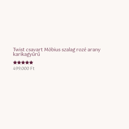
Twist csavart Möbius szalag rozé arany
karikagyűrű
499.000
Ft
Értékelés:
5.00
/ 5