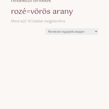
rendelkező termékek
rozé=vörös arany
Sorted
Mind a(z) 10 találat megjelenítve
by
latest