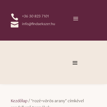

+36 30 823 7101

info@findaekszer.hu
Kezdőlap
/ “rozé=vörös arany” címkével