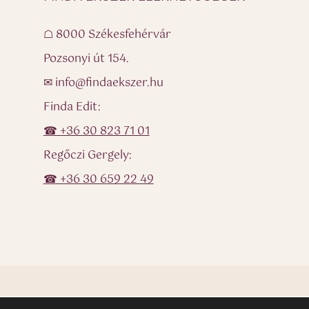
☖ 8000 Székesfehérvár
Pozsonyi út 154.
✉ info@findaekszer.hu
Finda Edit:
☎ +36 30 823 71 01
Regőczi Gergely:
☎ +36 30 659 22 49