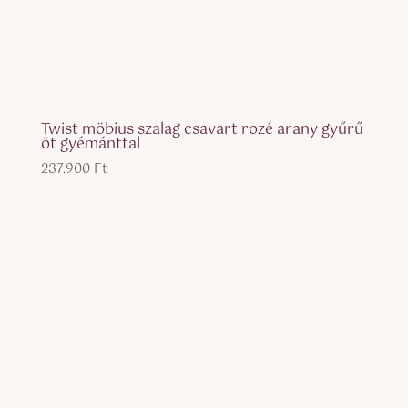
Twist möbius szalag csavart rozé arany gyűrű
öt gyémánttal
237.900
Ft