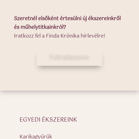
Szeretnél elsőként értesülni új ékszereinkről
és műhelytitkainkról?
Iratkozz fel a Finda Krónika hírlevélre!
Feliratkozom
EGYEDI ÉKSZEREINK
Karikagyűrűk