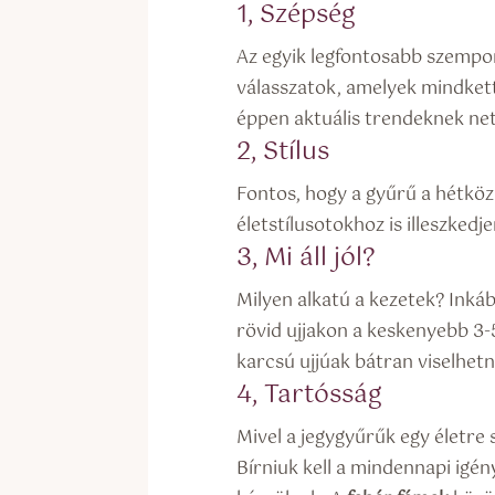
1, Szépség
Az egyik legfontosabb szempo
válasszatok, amelyek mindkettő
éppen aktuális trendeknek netá
2, Stílus
Fontos, hogy a gyűrű a hétközn
életstílusotokhoz is illeszkedje
3, Mi áll jól?
Milyen alkatú a kezetek? Inká
rövid ujjakon a keskenyebb 3-
karcsú ujjúak bátran viselhetn
4, Tartósság
Mivel a jegygyűrűk egy életre
Bírniuk kell a mindennapi igé