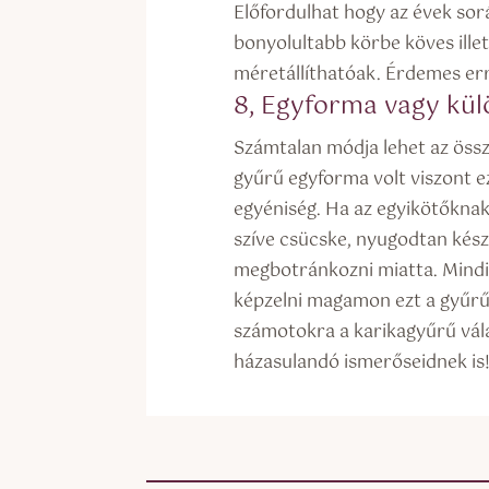
Előfordulhat hogy az évek során
bonyolultabb körbe köves ille
méretállíthatóak. Érdemes err
8, Egyforma vagy kü
Számtalan módja lehet az össz
gyűrű egyforma volt viszont ez
egyéniség. Ha az egyikötőkna
szíve csücske, nyugodtan kész
megbotránkozni miatta. Mindi
képzelni magamon ezt a gyűrű
számotokra a karikagyűrű vála
házasulandó ismerőseidnek is