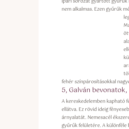
ipari sorozat gyártott gyűrűk
nem alkalmas. Ezen gyűrűk mé
le
Ma
öt
al
el
kü
ar
tö
fehér színpárosításokkal nagyo
5, Galván bevonatok
A kereskedelemben kapható f
ellátva. Ez rövid ideig fényes
árnyalatát. Nemesacél ékszere
gyűrűk felületére. A különféle