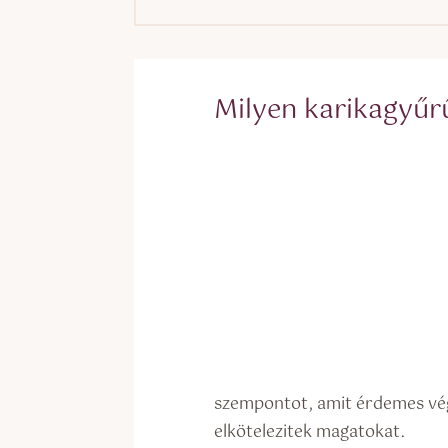
Milyen karikagyűr
szempontot, amit érdemes végi
elkötelezitek magatokat.