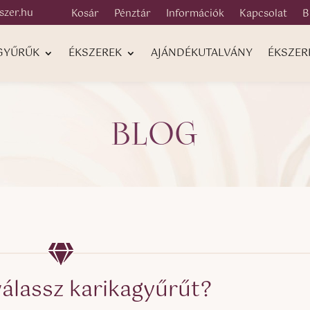
szer.hu
Kosár
Pénztár
Információk
Kapcsolat
B
 GYŰRŰK
ÉKSZEREK
AJÁNDÉKUTALVÁNY
ÉKSZER
BLOG
álassz karikagyűrűt?