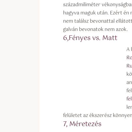
századmiliméter vékonyságban 
hagyva maguk után. Ezért én n
nem találsz bevonattal ellátot
galván bevonatok nem azok.
6,Fényes vs. Matt
A 
R
Ru
kö
an
fe
fe
le
felületet az ékszerész könnyen 
7, Méretezés