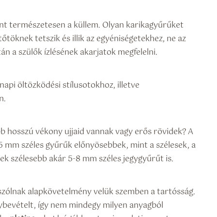
nt természetesen a küllem. Olyan karikagyűrűket
töknek tetszik és illik az egyéniségetekhez, ne az
n a szülők ízlésének akarjatok megfelelni.
api öltözködési stílusotokhoz, illetve
n.
bb hosszú vékony ujjaid vannak vagy erős rövidek? A
5 mm széles gyűrűk előnyösebbek, mint a szélesek, a
ek szélesebb akár 5-8 mm széles jegygyűrűt is.
 szólnak alapkövetelmény velük szemben a tartósság.
nybevételt, így nem mindegy milyen anyagból