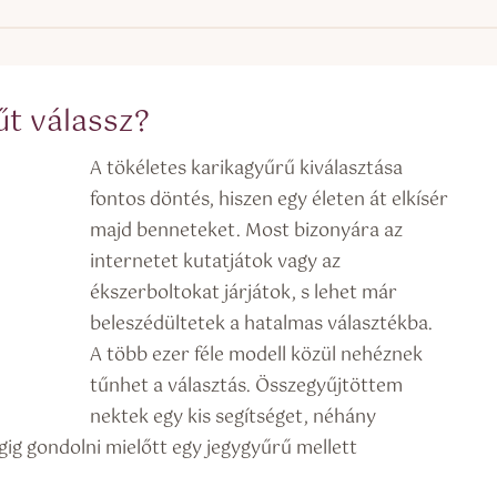
űt válassz?
A tökéletes karikagyűrű kiválasztása
fontos döntés, hiszen egy életen át elkísér
majd benneteket. Most bizonyára az
internetet kutatjátok vagy az
ékszerboltokat járjátok, s lehet már
beleszédültetek a hatalmas választékba.
A több ezer féle modell közül nehéznek
tűnhet a választás. Összegyűjtöttem
nektek egy kis segítséget, néhány
g gondolni mielőtt egy jegygyűrű mellett