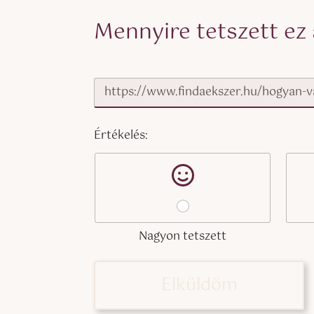
Mennyire tetszett ez 
É
Értékelés:
r
t
é
k
e
l
é
s
Nagyon tetszett
:
Elküldöm