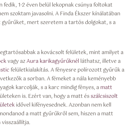
fedik, 1-2 éven belül lekopnak csúnya foltokat
em szoktam javasolni. A Finda Ékszer kínálatában
t gyűrűket, mert szeretem a tartós dolgokat, s a
legtartósabbak a kovácsolt felületek, mint amilyet a
ock
vagy az
Aura karikagyűrűknél
láthatsz, illetve a
stic
felületkialakítás. A fényesre polírozott gyűrűk a
vetkezők a sorban. A fémeket a nála keményebb
yagok karcolják, s a karc mindig fényes, a
matt
lületeken is. Ezért van, hogy a matt és
szálcsiszolt
lületek
idővel kifényesednek. Azonban nem kell
mondanod a matt gyűrűkről sem, hiszen a matt
visszaállítja.