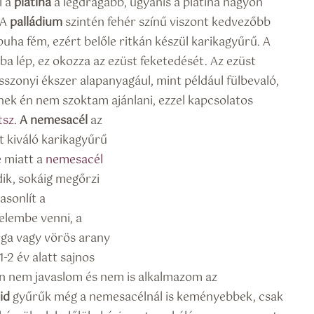
l a
platina
a legdrágább, ugyanis a platina nagyon
 A
palládium
szintén fehér színű viszont kedvezőbb
uha fém, ezért belőle ritkán készül karikagyűrű. A
a lép, ez okozza az ezüst feketedését. Az ezüst
szonyi ékszer alapanyagául, mint például fülbevaló,
ek én nem szoktam ajánlani, ezzel kapcsolatos
tsz.
A nemesacél
az
 kiváló karikagyűrű
 miatt a
nemesacél
ik, sokáig megőrzi
asonlít a
elembe venni, a
ga vagy vörös arany
1-2 év alatt sajnos
 Én nem javaslom és nem is alkalmazom az
id
gyűrűk még a nemesacélnál is keményebbek, csak