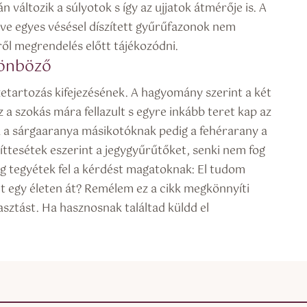
 változik a súlyotok s így az ujjatok átmérője is. A
tve egyes vésésel díszített gyűrűfazonok nem
ől megrendelés előtt tájékozódni.
lönböző
etartozás kifejezésének. A hagyomány szerint a két
 a szokás mára fellazult s egyre inkább teret kap az
k a sárgaaranya másikotóknak pedig a fehérarany a
íttesétek eszerint a jegygyűrűtőket, senki nem fog
g tegyétek fel a kérdést magatoknak: El tudom
t egy életen át? Remélem ez a cikk megkönnyíti
sztást. Ha hasznosnak találtad küldd el
!