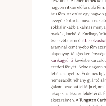
készülnek. A
fehér fémek
közü
nagyon ritkán előforduló fém.
árú fém. Az
ezüst
egy nagyon p
levegő kéntartalmával reakciób
sokkal inkább alkalmas menyas
nyakék, karkötő. Karikagyűrűn
észrevételeimről
itt is olvasha
aranynál keményebb fém ezért
alapanyag. Magas keménysége
karikagyűrű
kevésbé karcolód
eredeti fényét. Színe nagyon h
fehéraranyéhoz. Érdemes figy
nemesacélt néhány gyártó sár
galván bevonattal látja el, ami 
lekopik az ékszer felületéről.
ékszereimen.
A Tungsten Carb