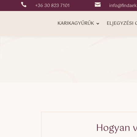


+36 30 823 7101
info@findaek
KARIKAGYŰRŰK
ELJEGYZÉSI
Hogyan v