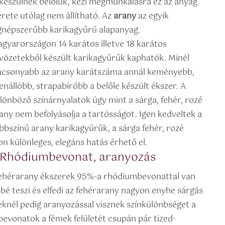
 készülnek belőlük, kézi megmunkálásra ez az anyag
rete utólag nem állítható.
Az
arany
az egyik
gnépszerűbb karikagyűrű alapanyag.
gyarországon 14 karátos illetve 18 karátos
vözetekből készült karikagyűrűk kaphatók. Minél
acsonyabb az arany karátszáma annál keményebb,
lenállóbb, strapabíróbb a belőle készült ékszer. A
lönböző színárnyalatok úgy mint a sárga, fehér, rozé
any nem befolyásolja a tartósságot. Igen kedveltek a
bbszínű arany karikagyűrűk, a sárga fehér, rozé
n különleges, elegáns hatás érhető el.
, Rhódiumbevonat, aranyozás
ehérarany ékszerek 95%-a rhódiumbevonattal van
ebbé teszi és elfedi az fehérarany nagyon enyhe sárgás
knél pedig aranyozással visznek színkülönbséget a
 bevonatok a fémek felületét csupán pár tized-