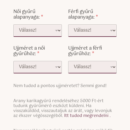
Női gyűrű
Férfi gyűrű
alapanyaga:
*
alapanyaga:
*
Ujjméret a női
Ujjméret a férfi
gyűrűhöz:
*
gyűrűhöz:
*
S
Nem tudod a pontos ujjméretet? Semmi gond!
i
n
S
g
Arany karikagyűrű rendeléséhez 5000 Ft-ért
i
tudunk gyűrűmérő eszközt küldeni. Ha
l
n
visszaküldöd, visszautaljuk az árát, vagy levonjuk
e
g
az ékszer végösszegéből.
Itt tudod megrendelni .
L
l
i
e
n
S