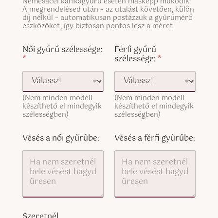
Nemesacél karikagyűrű esetén másképp működik:
L
e
i
A megrendelésed után – az utalást követően, külön
i
T
n
díj nélkül – automatikusan postázzuk a gyűrűmérő
n
e
g
eszközöket, így biztosan pontos lesz a méret.
e
x
l
T
t
e
Női gyűrű szélessége:
Férfi gyűrű
e
L
*
szélessége:
*
x
i
t
n
(
e
c
T
o
(Nem minden modell
(Nem minden modell
e
p
készíthető el mindegyik
készíthető el mindegyik
x
y
szélességben)
szélességben)
t
)
(
c
Vésés a női gyűrűbe:
Vésés a férfi gyűrűbe:
o
p
y
)
Szeretnél