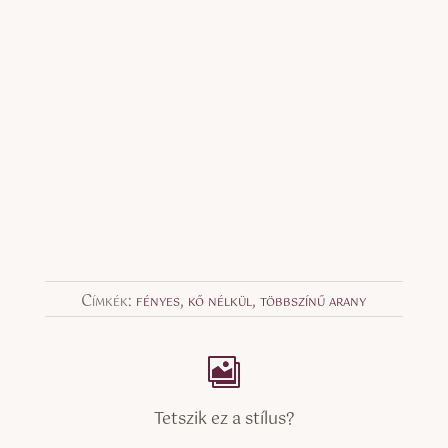
Címkék:
fényes
,
kő nélkül
,
többszínű arany
Tetszik ez a stílus?