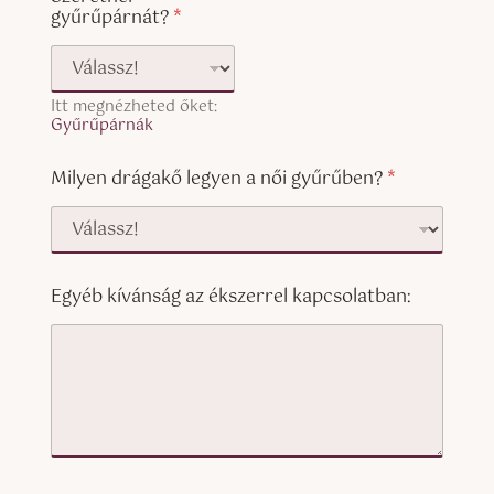
gyűrűpárnát?
*
Itt megnézheted őket:
Gyűrűpárnák
Milyen drágakő legyen a női gyűrűben?
*
Egyéb kívánság az ékszerrel kapcsolatban:
F