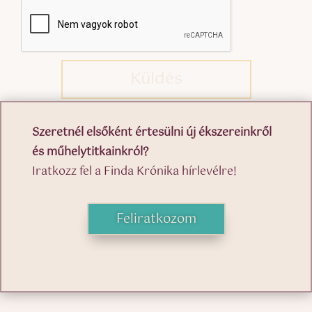
Küldés
Szeretnél elsőként értesülni új ékszereinkről
és műhelytitkainkról?
Iratkozz fel a Finda Krónika hírlevélre!
Feliratkozom