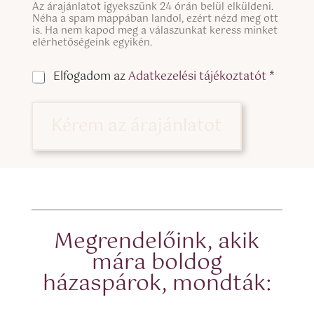
S
é
Az árajánlatot igyekszünk 24 órán belül elküldeni.
i
Néha a spam mappában landol, ezért nézd meg ott
r
n
is. Ha nem kapod meg a válaszunkat keress minket
f
g
elérhetőségeink egyikén.
i
l
n
e
ő
C
Elfogadom az
Adatkezelési tájékoztatót *
L
i
h
i
a
e
n
c
Kérem az árajánlatot
e
k
T
b
e
o
x
x
t
e
(
s
c
*
o
p
Megrendelőink, akik
y
mára boldog
)
házaspárok, mondták: