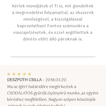
Kérlek mondjátok el Ti is, mit gondoltok
a megrendelési folyamattal, az ékszerek
minőségével, a kiszolgálással
kapcsolatban! Fontos számunkra a
visszajelzésetek, és ezzel segíthettek a
döntés előtt álló pároknak is.
DESZPOTH CSILLA
–
2018.03.20.
Értékel
és:
5
/ 5
Ma az ígért határidőre megérkeztek a
CSODÁLATOS gyűrűk.Gyönyörű munka ,az egyéni
kéréshez megfelelően .Nagyon szépen köszönjük