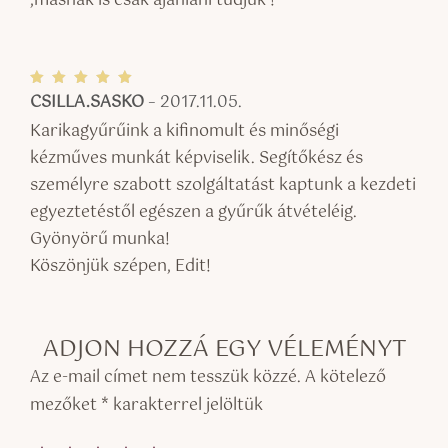
,másnak is csak ajánlani tudjuk !
CSILLA.SASKO
–
2017.11.05.
Értékel
és:
5
/ 5
Karikagyűrűink a kifinomult és minőségi
kézműves munkát képviselik. Segítőkész és
személyre szabott szolgáltatást kaptunk a kezdeti
egyeztetéstől egészen a gyűrűk átvételéig.
Gyönyörű munka!
Köszönjük szépen, Edit!
ADJON HOZZÁ EGY VÉLEMÉNYT
Az e-mail címet nem tesszük közzé.
A kötelező
mezőket
*
karakterrel jelöltük