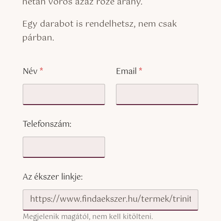
netán vörös azaz rozé arany.
Egy darabot is rendelhetsz, nem csak
párban.
Név
*
Email
*
Telefonszám:
Az ékszer linkje:
Megjelenik magától, nem kell kitölteni.