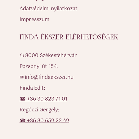
Adatvédelmi nyilatkozat
Impresszum
FINDA ÉKSZER ELÉRHETŐSÉGEK
☖ 8000 Székesfehérvár
Pozsonyi út 154.
✉ info@findaekszer.hu
Finda Edit:
☎ +36 30 823 71 01
Regőczi Gergely:
☎ +36 30 659 22 49