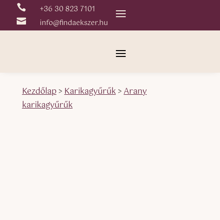

+36 30 823 7101

info@findaekszer.hu
Kezdőlap
>
Karikagyűrűk
>
Arany
karikagyűrűk