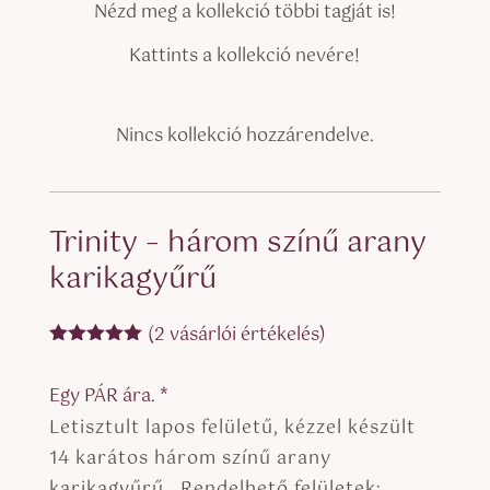
Nézd meg a kollekció többi tagját is!
Kattints a kollekció nevére!
Nincs kollekció hozzárendelve.
Trinity – három színű arany
karikagyűrű
(
2
vásárlói értékelés)
Értékelés
5.00
az 5-
Egy PÁR ára. *
ből,
értékelés
Letisztult lapos felületű, kézzel készült
alapján
14 karátos három színű arany
karikagyűrű. Rendelhető felületek: