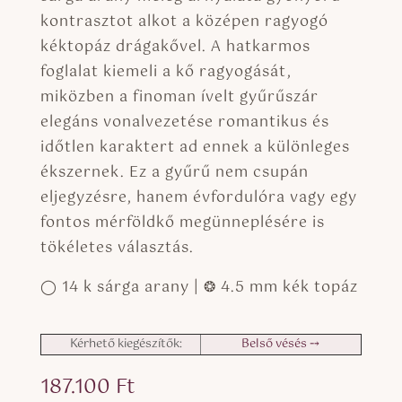
kontrasztot alkot a középen ragyogó
kéktopáz drágakővel. A hatkarmos
foglalat kiemeli a kő ragyogását,
miközben a finoman ívelt gyűrűszár
elegáns vonalvezetése romantikus és
időtlen karaktert ad ennek a különleges
ékszernek. Ez a gyűrű nem csupán
eljegyzésre, hanem évfordulóra vagy egy
fontos mérföldkő megünneplésére is
tökéletes választás.
◯ 14 k sárga arany | ❂ 4.5 mm kék topáz
Kérhető kiegészítők:
Belső vésés ⤍
187.100
Ft