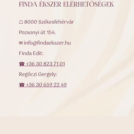
FINDA ÉKSZER ELÉRHETŐSÉGEK
☖ 8000 Székesfehérvár
Pozsonyi út 154.
✉ info@findaekszer.hu
Finda Edit:
☎ +36 30 823 71 01
Regőczi Gergely:
☎ +36 30 659 22 49