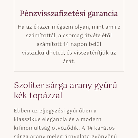
Pénzvisszafizetési garancia
Ha az ékszer mégsem olyan, mint amire
számítottál, a csomag átvételétől
számított 14 napon belül
visszaküldheted, és visszatérítjük az
árát.
Szoliter sárga arany gyűrű
kék topázzal
Ebben az eljegyzési gyűrűben a
klasszikus elegancia és a modern
kifinomultság ötvöződik. A 14 karátos
sárga arany meleg árnyalata gyönyörű