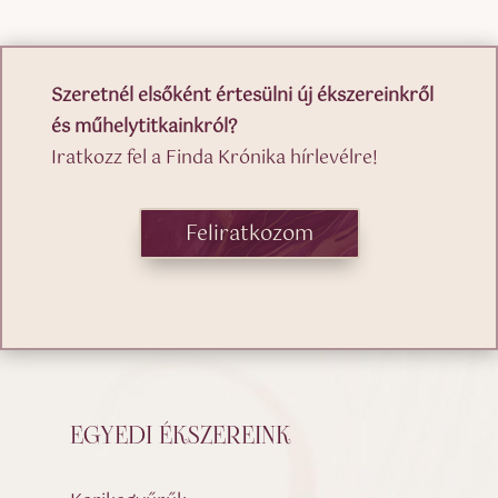
Szeretnél elsőként értesülni új ékszereinkről
és műhelytitkainkról?
Iratkozz fel a Finda Krónika hírlevélre!
Feliratkozom
EGYEDI ÉKSZEREINK