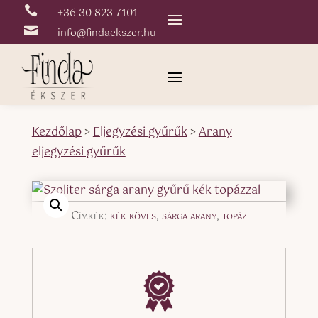

+36 30 823 7101

info@findaekszer.hu
Kezdőlap
>
Eljegyzési gyűrűk
>
Arany
eljegyzési gyűrűk
Címkék:
kék köves
,
sárga arany
,
topáz