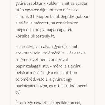
gyűrűt szoktunk küldeni, amit az átadás
után egyszer díjmentesen méretre
állítunk 3 hónapon belül. Segíthet jobban
eltalálni a méretet, ha rendeléskor
megírod a hölgy magasságát és
körülbelüli testsúlyát.
Ha esetleg van olyan gyűrűje, amit
szokott viselni, tolómérővel – és csakis
tolómérővel, nem vonalzóval,
papírszalaggal stb. – mérd le a gyűrű
belső átmérőjét. (Ha nincs otthon
tolómérőd, vidd el a gyűrűt egy
barkácsáruházba, és ott le tudod mérni
🙂)
Írtam egy részletes blogcikket arról,