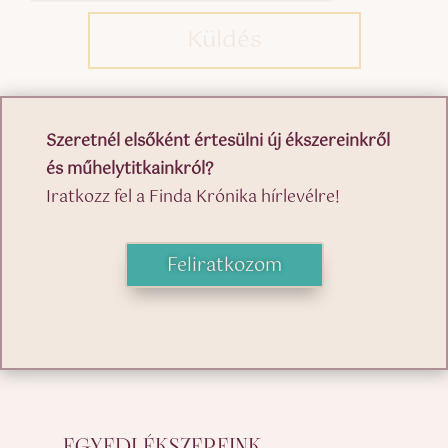
Küldés
Szeretnél elsőként értesülni új ékszereinkről
és műhelytitkainkról?
Iratkozz fel a Finda Krónika hírlevélre!
Feliratkozom