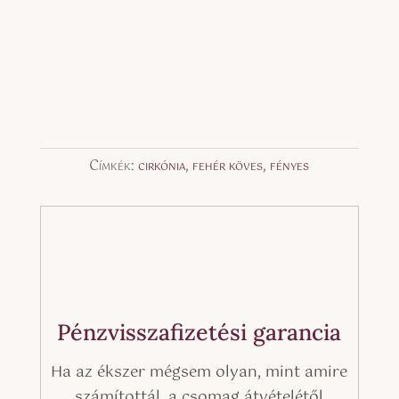
Címkék:
cirkónia
,
fehér köves
,
fényes
Pénzvisszafizetési garancia
Ha az ékszer mégsem olyan, mint amire
számítottál, a csomag átvételétől