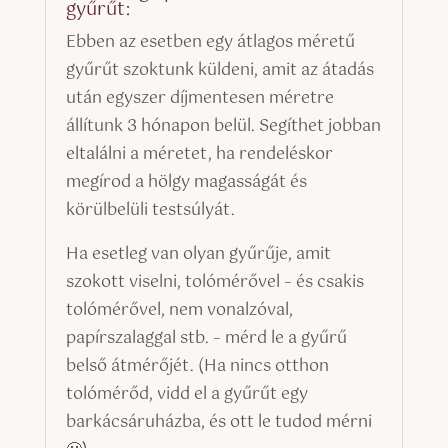
gyűrűt:
Ebben az esetben egy átlagos méretű
gyűrűt szoktunk küldeni, amit az átadás
után egyszer díjmentesen méretre
állítunk 3 hónapon belül. Segíthet jobban
eltalálni a méretet, ha rendeléskor
megírod a hölgy magasságát és
körülbelüli testsúlyát.
Ha esetleg van olyan gyűrűje, amit
szokott viselni, tolómérővel – és csakis
tolómérővel, nem vonalzóval,
papírszalaggal stb. – mérd le a gyűrű
belső átmérőjét. (Ha nincs otthon
tolómérőd, vidd el a gyűrűt egy
barkácsáruházba, és ott le tudod mérni