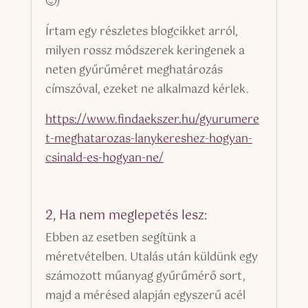
🙂)
Írtam egy részletes blogcikket arról,
milyen rossz módszerek keringenek a
neten gyűrűméret meghatározás
címszóval, ezeket ne alkalmazd kérlek.
https://www.findaekszer.hu/gyurumere
t-meghatarozas-lanykereshez-hogyan-
csinald-es-hogyan-ne/
2, Ha nem meglepetés lesz:
Ebben az esetben segítünk a
méretvételben. Utalás után küldünk egy
számozott műanyag gyűrűmérő sort,
majd a mérésed alapján egyszerű acél