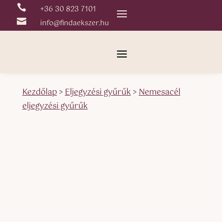

+36 30 823 7101

info@findaekszer.hu
Kezdőlap
>
Eljegyzési gyűrűk
>
Nemesacél
eljegyzési gyűrűk