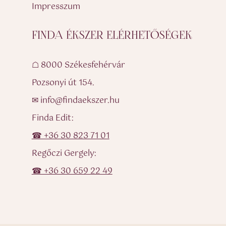
Impresszum
FINDA ÉKSZER ELÉRHETŐSÉGEK
☖ 8000 Székesfehérvár
Pozsonyi út 154.
✉ info@findaekszer.hu
Finda Edit:
☎ +36 30 823 71 01
Regőczi Gergely:
☎ +36 30 659 22 49