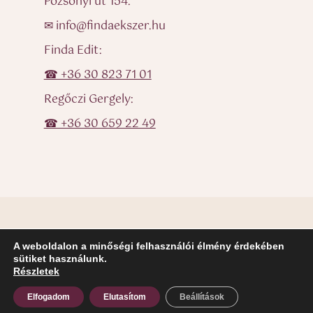
Pozsonyi út 154.
✉ info@findaekszer.hu
Finda Edit:
☎ +36 30 823 71 01
Regőczi Gergely:
☎ +36 30 659 22 49
A weboldalon a minőségi felhasználói élmény érdekében
© Finda Ékszer – Egyedi ékszerek, karikagyűrűk, eljegyzési
sütiket használunk.
gyűrűk
Részletek
Elfogadom
Elutasítom
Beállítások