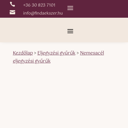

+36 30 823 7101

info@findaekszer.hu
Kezdőlap
>
Eljegyzési gyűrűk
>
Nemesacél
eljegyzési gyűrűk