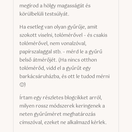
megírod a hölgy magasságát és
körülbelüli testsúlyát.
Ha esetleg van olyan gyűrűje, amit
szokott viselni, tolómérővel – és csakis
tolómérővel, nem vonalzóval,
papírszalaggal stb. – mérd le a gyűrű
belső átmérőjét. (Ha nincs otthon
tolómérőd, vidd el a gyűrűt egy
barkácsáruházba, és ott le tudod mérni
🙂)
Írtam egy részletes blogcikket arról,
milyen rossz módszerek keringenek a
neten gyűrűméret meghatározás
címszóval, ezeket ne alkalmazd kérlek.