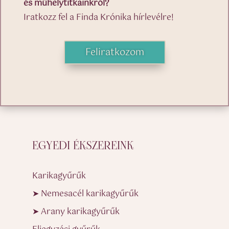
és műhelytitkainkról?
Iratkozz fel a Finda Krónika hírlevélre!
Feliratkozom
EGYEDI ÉKSZEREINK
Karikagyűrűk
➤ Nemesacél karikagyűrűk
➤ Arany karikagyűrűk