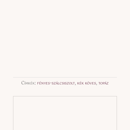
Címkék:
fényes-szálcsiszolt
,
kék köves
,
topáz