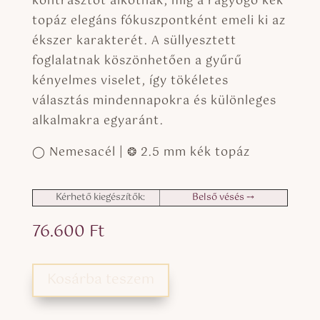
kontrasztot alkotnak, míg a ragyogó kék
topáz elegáns fókuszpontként emeli ki az
ékszer karakterét. A süllyesztett
foglalatnak köszönhetően a gyűrű
kényelmes viselet, így tökéletes
választás mindennapokra és különleges
alkalmakra egyaránt.
◯ Nemesacél | ❂ 2.5 mm kék topáz
Kérhető kiegészítők:
Belső vésés ⤍
76.600
Ft
Kosárba teszem