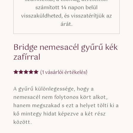
számított 14 napon belül
visszaküldheted, és visszatérítjük az
árát.
Bridge nemesacél gyűrű kék
zafírral
(
1
vásárlói értékelés)
Értékelés
5.00
az 5-
A gyűrű különlegessége, hogy a
ből,
értékelés
nemesacél nem folytonos kört alkot,
alapján
hanem megszakad s ezt a helyet tölti ki a
kő mintegy hidat képezve a két rész
között.