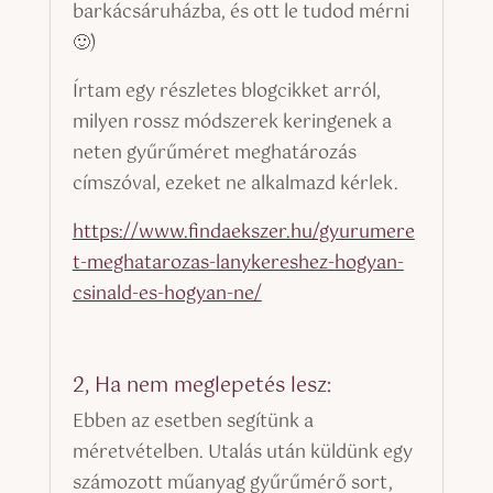
barkácsáruházba, és ott le tudod mérni
🙂)
Írtam egy részletes blogcikket arról,
milyen rossz módszerek keringenek a
neten gyűrűméret meghatározás
címszóval, ezeket ne alkalmazd kérlek.
https://www.findaekszer.hu/gyurumere
t-meghatarozas-lanykereshez-hogyan-
csinald-es-hogyan-ne/
2, Ha nem meglepetés lesz:
Ebben az esetben segítünk a
méretvételben. Utalás után küldünk egy
számozott műanyag gyűrűmérő sort,