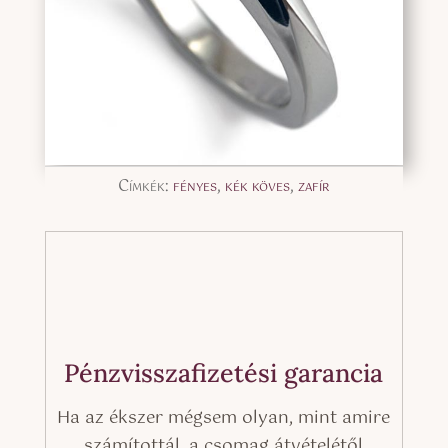
Címkék:
fényes
,
kék köves
,
zafír
Pénzvisszafizetési garancia
Ha az ékszer mégsem olyan, mint amire
számítottál, a csomag átvételétől