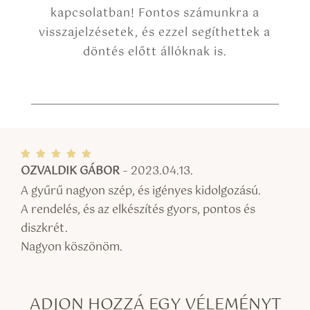
kapcsolatban! Fontos számunkra a
visszajelzésetek, és ezzel segíthettek a
döntés előtt állóknak is.
OZVALDIK GÁBOR
–
2023.04.13.
Értékel
és:
5
/ 5
A gyűrű nagyon szép, és igényes kidolgozású.
A rendelés, és az elkészítés gyors, pontos és
diszkrét.
Nagyon köszönöm.
ADJON HOZZÁ EGY VÉLEMÉNYT