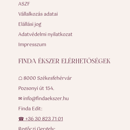
ASZF
Vállalkozás adatai
Elállási jog
Adatvédelmi nyilatkozat
Impresszum
FINDA ÉKSZER ELÉRHETŐSÉGEK
☖ 8000 Székesfehérvár
Pozsonyi út 154.
✉ info@findaekszer.hu
Finda Edit:
☎ +36 30 823 71 01
Regőczi Gergely: