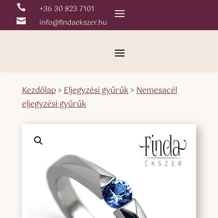

+36 30 823 7101

info@findaekszer.hu
Kezdőlap
>
Eljegyzési gyűrűk
>
Nemesacél
eljegyzési gyűrűk