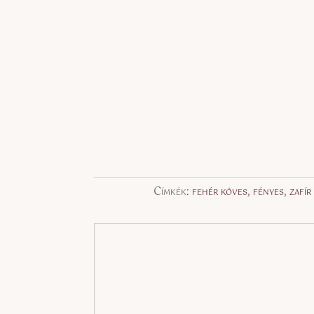
Címkék:
fehér köves
,
fényes
,
zafír