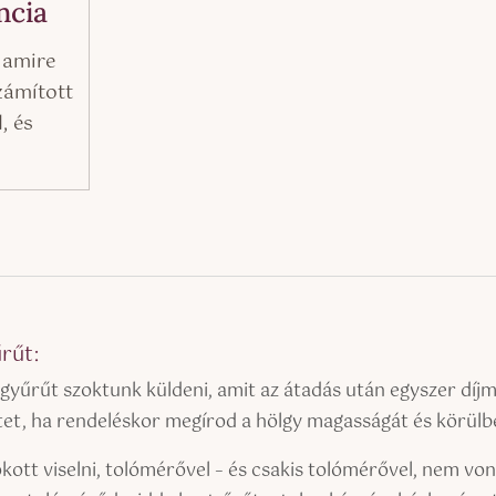
ncia
 amire
zámított
, és
rűt:
gyűrűt szoktunk küldeni, amit az átadás után egyszer díj
etet, ha rendeléskor megírod a hölgy magasságát és körülbe
kott viselni, tolómérővel – és csakis tolómérővel, nem vona