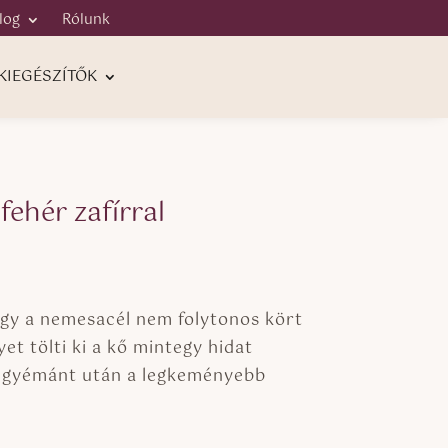
log
Rólunk
KIEGÉSZÍTŐK
ehér zafírral
ogy a nemesacél nem folytonos kört
et tölti ki a kő mintegy hidat
 a gyémánt után a legkeményebb