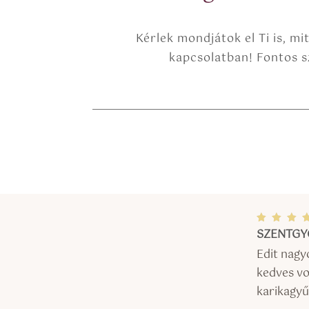
Kérlek mondjátok el Ti is, mi
kapcsolatban! Fontos sz
SZENTGY
Érték
és:
/ 5
Edit nagy
kedves vo
karikagyűr