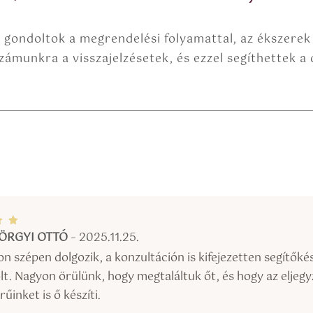
t gondoltok a megrendelési folyamattal, az ékszerek
ámunkra a visszajelzésetek, és ezzel segíthettek a d
ÖRGYI OTTÓ
–
2025.11.25.
el
5
on szépen dolgozik, a konzultáción is kifejezetten segítőké
lt. Nagyon örülünk, hogy megtaláltuk őt, és hogy az eljegyz
űinket is ő készíti.