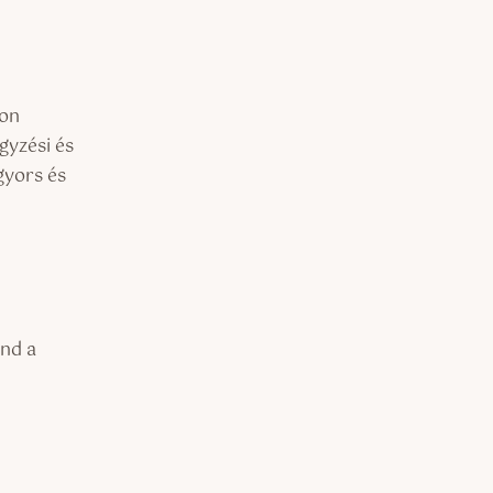
yon
gyzési és
gyors és
nd a