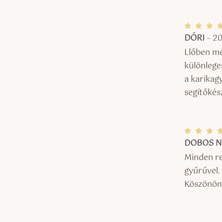
DÓRI
–
20
Érték
és:
/ 5
Llőben mé
különlege
a karikag
segítőkész
DOBOS 
Érték
és:
/ 5
Minden re
gyűrűvel. 
Köszönöm