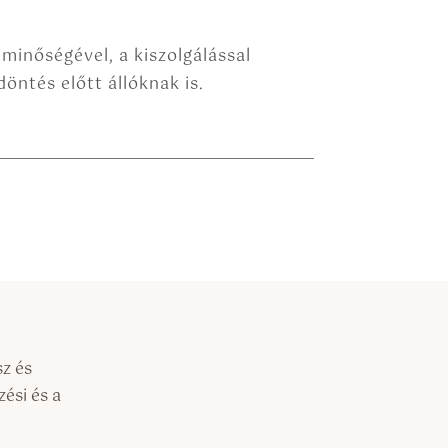
 minőségével, a kiszolgálással
öntés előtt állóknak is.
sz és
ési és a