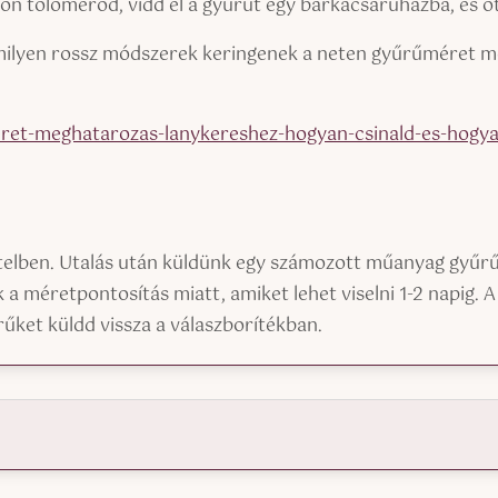
on tolómérőd, vidd el a gyűrűt egy barkácsáruházba, és ot
, milyen rossz módszerek keringenek a neten gyűrűméret m
ret-meghatarozas-lanykereshez-hogyan-csinald-es-hogy
telben. Utalás után küldünk egy számozott műanyag gyűr
a méretpontosítás miatt, amiket lehet viselni 1-2 napig. A
űket küldd vissza a válaszborítékban.