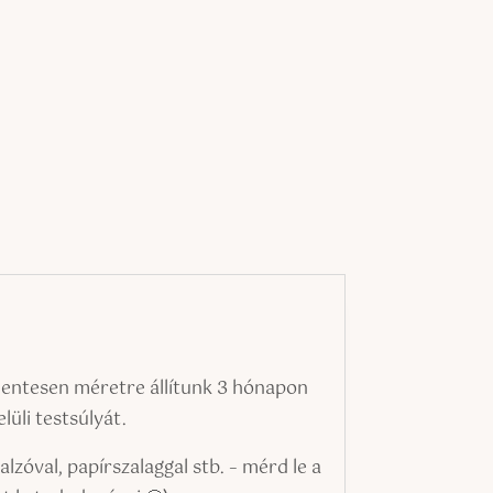
mentesen méretre állítunk 3 hónapon
lüli testsúlyát.
lzóval, papírszalaggal stb. – mérd le a