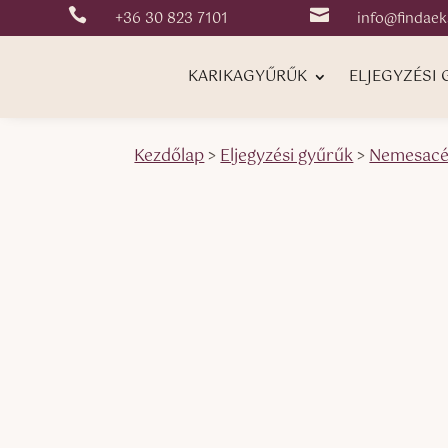


+36 30 823 7101
info@findaek
KARIKAGYŰRŰK
ELJEGYZÉSI
Kezdőlap
>
Eljegyzési gyűrűk
>
Nemesacél