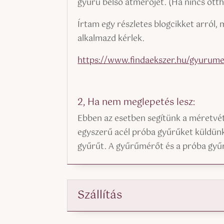
gyűrű belső átmérőjét. (Ha nincs otth
Írtam egy részletes blogcikket arról
alkalmazd kérlek.
https://www.findaekszer.hu/gyurume
2, Ha nem meglepetés lesz:
Ebben az esetben segítünk a méretvé
egyszerű acél próba gyűrűket küldünk 
gyűrűt. A gyűrűmérőt és a próba gyűr
Szállítás