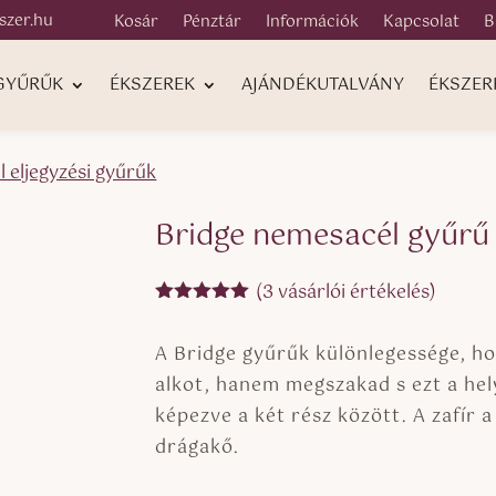
szer.hu
Kosár
Pénztár
Információk
Kapcsolat
B
 GYŰRŰK
ÉKSZEREK
AJÁNDÉKUTALVÁNY
ÉKSZER
 eljegyzési gyűrűk
Bridge nemesacél gyűrű f
(
3
vásárlói értékelés)
Értékelés
5.00
az 5-
A Bridge gyűrűk különlegessége, h
ből,
értékelés
alkot, hanem megszakad s ezt a hely
alapján
képezve a két rész között. A zafír
drágakő.