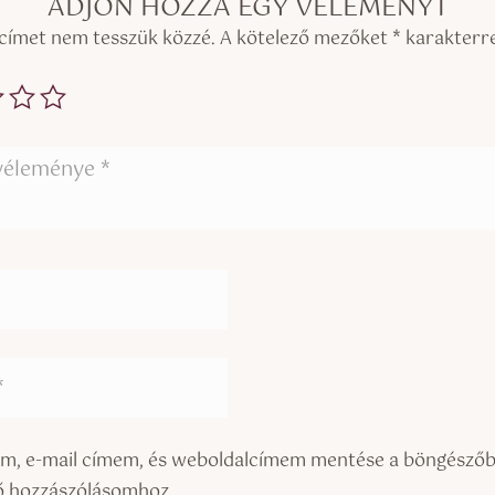
ADJON HOZZÁ EGY VÉLEMÉNYT
 címet nem tesszük közzé.
A kötelező mezőket
*
karakterrel
m, e-mail címem, és weboldalcímem mentése a böngészőb
ő hozzászólásomhoz.