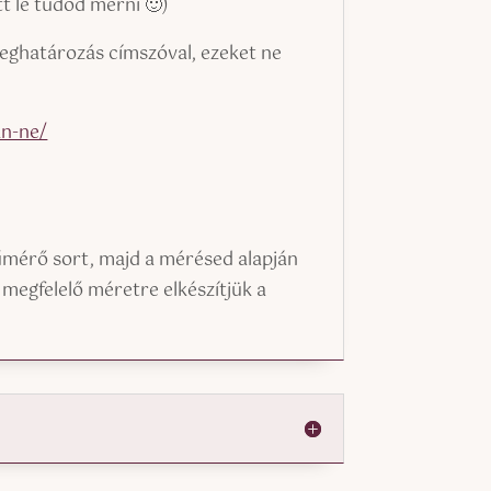
t le tudod mérni 🙂)
eghatározás címszóval, ezeket ne
an-ne/
űmérő sort, majd a mérésed alapján
 megfelelő méretre elkészítjük a