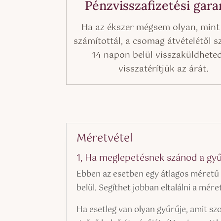
Pénzvisszafizetési gara
Ha az ékszer mégsem olyan, mint
számítottál, a csomag átvételétől s
14 napon belül visszaküldheted
visszatérítjük az árát.
Méretvétel
1, Ha meglepetésnek szánod a gyű
Ebben az esetben egy átlagos méretű 
belül. Segíthet jobban eltalálni a mér
Ha esetleg van olyan gyűrűje, amit szo