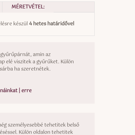
MÉRETVÉTEL:
ésre készül
4 hetes határidővel
 gyűrűpárnát, amin az
 elé viszitek a gyűrűket. Külön
osárba ha szeretnétek.
áinkat | erre
még személyesebbé tehetitek belső
véséssel. Külön oldalon tehetitek