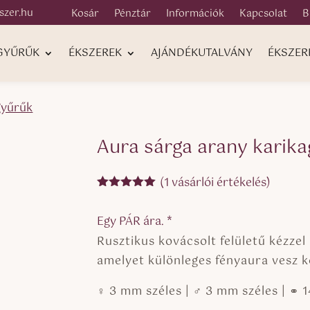
szer.hu
Kosár
Pénztár
Információk
Kapcsolat
B
 GYŰRŰK
ÉKSZEREK
AJÁNDÉKUTALVÁNY
ÉKSZER
gyűrűk
Aura sárga arany karik
(
1
vásárlói értékelés)
Értékelés
5.00
az 5-
Egy PÁR ára. *
ből,
értékelés
Rusztikus kovácsolt felületű kézzel
alapján
amelyet különleges fényaura vesz kö
♀ 3 mm széles | ♂ 3 mm széles | ⚭ 1