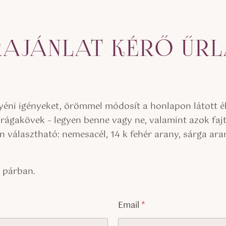
AJÁNLAT KÉRŐ ŰR
gyéni igényeket, örömmel módosít a honlapon látott 
drágakövek – legyen benne vagy ne, valamint azok faj
 választható: nemesacél, 14 k fehér arany, sárga ara
k párban.
Email
*