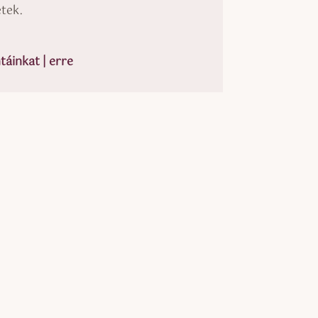
tek.
áinkat | erre