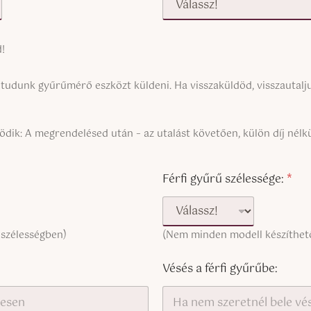
!
udunk gyűrűmérő eszközt küldeni. Ha visszaküldöd, visszautaljuk
ik: A megrendelésed után – az utalást követően, külön díj nél
Férfi gyűrű szélessége:
*
 szélességben)
(Nem minden modell készíthető
Vésés a férfi gyűrűbe: