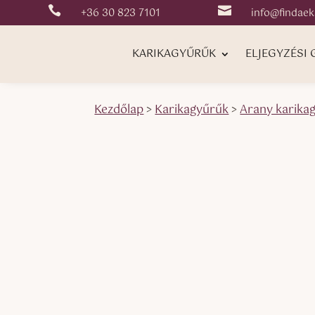


+36 30 823 7101
info@findaek
KARIKAGYŰRŰK
ELJEGYZÉSI
Kezdőlap
>
Karikagyűrűk
>
Arany karika