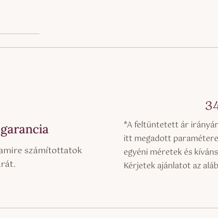
3
*A feltüntetett ár irányá
 garancia
itt megadott paraméterek
amire számítottatok
egyéni méretek és kíváns
árát.
Kérjetek ajánlatot az alá