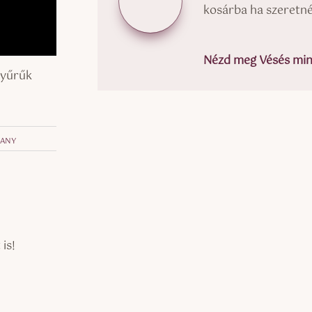
kosárba ha szeretné
Nézd meg Vésés mint
gyűrűk
rany
is!