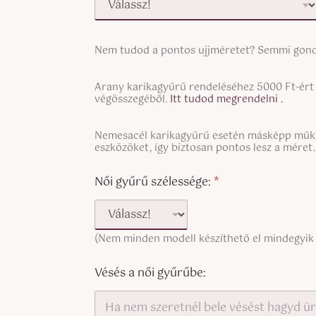
S
Nem tudod a pontos ujjméretet? Semmi gond
i
n
S
g
Arany karikagyűrű rendeléséhez 5000 Ft-ért t
i
végösszegéből.
Itt tudod megrendelni .
l
n
e
U
g
L
S
j
Nemesacél karikagyűrű esetén másképp működ
l
i
i
eszközöket, így biztosan pontos lesz a méret.
j
e
n
n
m
L
e
g
é
i
T
Női gyűrű szélessége:
*
l
r
n
e
e
e
e
x
L
t
T
t
i
a
e
n
(Nem minden modell készíthető el mindegyik
n
x
e
ő
t
T
i
(
Vésés a női gyűrűbe:
e
c
x
o
t
p