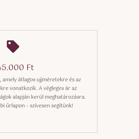

45.000
Ft
r, amely átlagos ujjméretekre és az
re vonatkozik. A végleges ár az
ágok alapján kerül meghatározásra.
bbi űrlapon – szívesen segítünk!