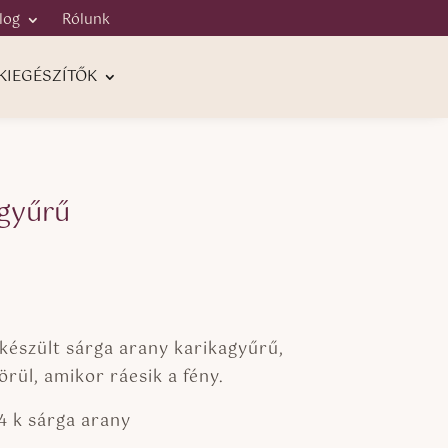
log
Rólunk
KIEGÉSZÍTŐK
agyűrű
 készült sárga arany karikagyűrű,
rül, amikor ráesik a fény.
4 k sárga arany