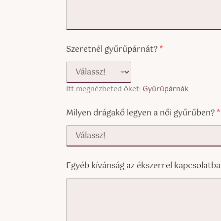
(
y
c
)
o
p
y
Szeretnél gyűrűpárnát?
*
)
Itt megnézheted őket:
Gyűrűpárnák
Milyen drágakő legyen a női gyűrűben?
*
Egyéb kívánság az ékszerrel kapcsolatba