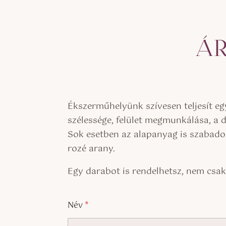
ÁR
Ékszerműhelyünk szívesen teljesít e
szélessége, felület megmunkálása, a 
Sok esetben az alapanyag is szabadon
rozé arany.
Egy darabot is rendelhetsz, nem csa
Név
*