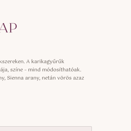
LAP
ékszereken. A karikagyűrűk
tája, színe – mind módosíthatóak.
ny, Sienna arany, netán vörös azaz