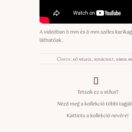
A videóban 5 mm és 6 mm széles karika
láthatóak.
Címkék:
kő nélkül
,
kovácsolt
,
sárga a
Tetszik ez a stílus?
Nézd meg a kollekció többi tagját 
Kattints a kollekció nevére!