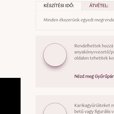
KÉSZÍTÉSI IDŐ:
ÁTVÉTEL:
Minden ékszerünk egyedi megrendel
Rendelhettek hozzá
anyakönyvvezető/pap
oldalon tehetitek k
Nézd meg Gyűrűpárn
Karikagyűrűiteket 
betű vagy figurális 