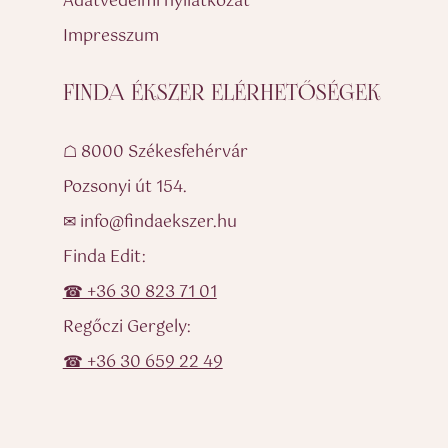
Adatvédelmi nyilatkozat
Impresszum
FINDA ÉKSZER ELÉRHETŐSÉGEK
☖ 8000 Székesfehérvár
Pozsonyi út 154.
✉ info@findaekszer.hu
Finda Edit:
☎ +36 30 823 71 01
Regőczi Gergely:
☎ +36 30 659 22 49