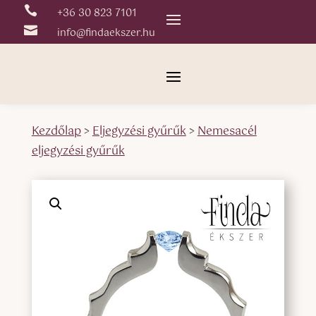

+36 30 823 7101

info@findaekszer.hu
Kezdőlap
>
Eljegyzési gyűrűk
>
Nemesacél
eljegyzési gyűrűk