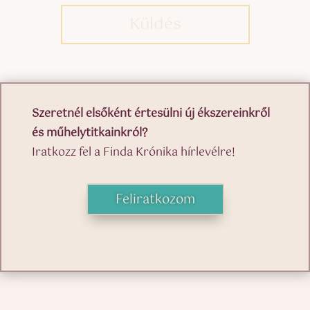
Küldés
Szeretnél elsőként értesülni új ékszereinkről
és műhelytitkainkról?
Iratkozz fel a Finda Krónika hírlevélre!
Feliratkozom