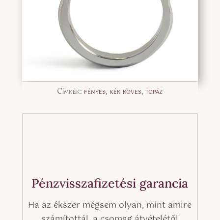
Címkék:
fényes
,
kék köves
,
topáz
Pénzvisszafizetési garancia
Ha az ékszer mégsem olyan, mint amire
számítottál, a csomag átvételétől