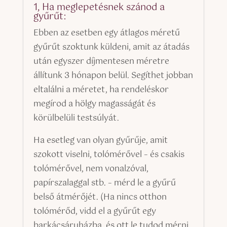
1, Ha meglepetésnek szánod a
gyűrűt:
Ebben az esetben egy átlagos méretű
gyűrűt szoktunk küldeni, amit az átadás
után egyszer díjmentesen méretre
állítunk 3 hónapon belül. Segíthet jobban
eltalálni a méretet, ha rendeléskor
megírod a hölgy magasságát és
körülbelüli testsúlyát.
Ha esetleg van olyan gyűrűje, amit
szokott viselni, tolómérővel – és csakis
tolómérővel, nem vonalzóval,
papírszalaggal stb. – mérd le a gyűrű
belső átmérőjét. (Ha nincs otthon
tolómérőd, vidd el a gyűrűt egy
barkácsáruházba, és ott le tudod mérni