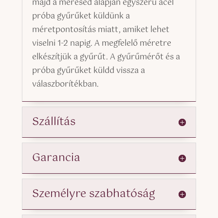
majd a mérésed alapján egyszerű acél
próba gyűrűket küldünk a
méretpontosítás miatt, amiket lehet
viselni 1-2 napig. A megfelelő méretre
elkészítjük a gyűrűt. A gyűrűmérőt és a
próba gyűrűket küldd vissza a
válaszborítékban.
Szállítás
Garancia
Személyre szabhatóság