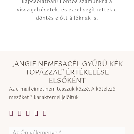
kapcsolatban! Fontos számunkra a
visszajelzésetek, és ezzel segíthettek a
döntés előtt állóknak is.
„ANGIE NEMESACÉL GYŰRŰ KÉK
TOPÁZZAL” ÉRTÉKELÉSE
ELSŐKÉNT
Az e-mail címet nem tesszük közzé.
A kötelező
mezőket
*
karakterrel jelöltük